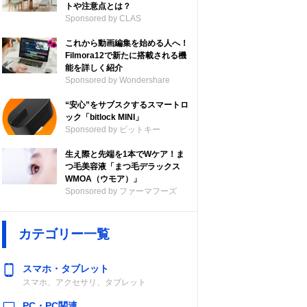
トや注意点とは？
Sponsored by CLAS
これから動画編集を始める人へ！
Filmora12で新たに搭載される機
能を詳しく紹介
Sponsored by Wondershare
“安心”をサブスクするスマートロ
ック「bitlock MINI」
Sponsored by ビットキー
生え際と先端を1本でWケア！ま
つ毛美容液「まつ毛デラックス
WMOA（ウモア）」
Sponsored by ファーマフーズ
カテゴリー一覧
スマホ・タブレット
スマホ、アクセサリ、タブレット
PC・PC関連