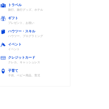
い・縁かがり
トラベル
旅行、旅行グッズ、ホテル
基本・ファスナ
ショップによる
ギフト
ー・サテン・た
プレゼント、お祝い
ち目かがり・ボ
タンホール・ま
ハウツー・スキル
つり縫い
ハウツー、プログラミング
イベント
ジグザグ・ボタ
別売り
イベント
ン穴かがり・た
クレジットカード
ち目かがり・
クレカ、キャッシュレス
片・まつり縫
い・模様縫い
子育て
子供、ベビー用品、育児
認
スムース
あり