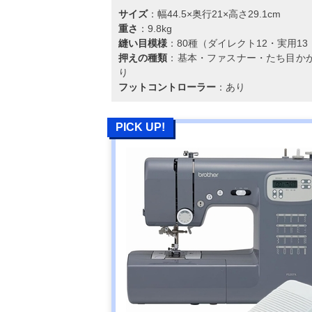
マクロス 小型
Amazonで見る
サイズ
：幅44.5×奥行21×高さ29.1cm
ミシン ソウィ
重さ
：9.8kg
リー
縫い目模様
：80種（ダイレクト12・実用13
押えの種類
：基本・ファスナー・たち目か
り
フットコントローラー
：あり
PICK UP!