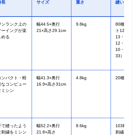
特長
サイズ
重さ
縫い目模
ワンランク上の
幅44.5×奥行
9.8kg
80種（ダ
ソーイングが楽
21×高さ29.1cm
ト12・実
しめる
13・ボタ
12・キル
10・かざ
33）
コンパクト・軽
幅41.3×奥行
4.8kg
20種
量なコンピュー
16.9×高さ31cm
タミシン
手で縫ったよう
幅52.2×奥行
8.6kg
103種、at
な刺繍をミシン
21.8×高さ
刺繍25種