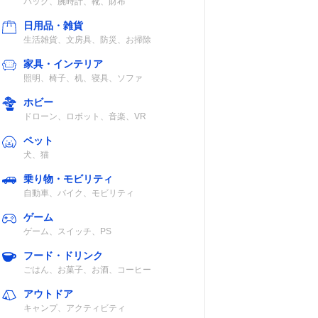
バッグ、腕時計、靴、財布
0種、
り・片・ジグザ
0種
グ・ボタン付
日用品・雑貨
け・模様縫い・
生活雑貨、文房具、防災、お掃除
まつり縫い・刺
家具・インテリア
繍
照明、椅子、机、寝具、ソファ
ホビー
基本・たち目か
あり
ドローン、ロボット、音楽、VR
がり・サテン・
まつり縫い・ボ
ペット
タンホール・フ
犬、猫
ァスナー
乗り物・モビリティ
自動車、バイク、モビリティ
用
基本・たち目か
別売り
ン穴
がり・ボタン穴
ゲーム
1・か
かがり
ゲーム、スイッチ、PS
フード・ドリンク
ごはん、お菓子、お酒、コーヒー
ボタンホール・
別売り
アウトドア
ファスナー・サ
キャンプ、アクティビティ
テン・まつり縫