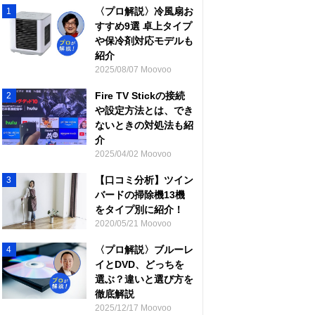
〈プロ解説〉冷風扇お
1
すすめ9選 卓上タイプ
や保冷剤対応モデルも
紹介
2025/08/07 Moovoo
Fire TV Stickの接続
2
や設定方法とは、でき
ないときの対処法も紹
介
2025/04/02 Moovoo
【口コミ分析】ツイン
3
バードの掃除機13機
をタイプ別に紹介！
2020/05/21 Moovoo
〈プロ解説〉ブルーレ
4
イとDVD、どっちを
選ぶ？違いと選び方を
徹底解説
2025/12/17 Moovoo