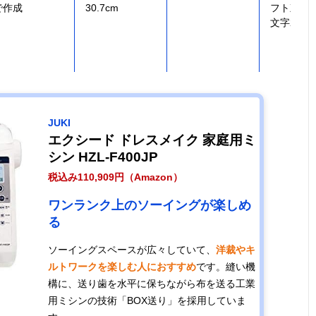
で作成
30.7cm
フト刺繍8
文字2,75
6つの押えで難
幅40.6×奥行
5.6kg
59種
しいステッチの
18.4×高さ
JUKI
仕上がりがきれ
29.8cm
エクシード ドレスメイク 家庭用ミ
い
シン HZL-F400JP
税込み110,909円（Amazon）
スムーズに布を
幅44.5×奥行
9kg
20種（実
ワンランク上のソーイングが楽しめ
送る毎分900針
22.3×高さ
11・ボタ
る
の強力モーター
29.2cm
4・キルト
ざり4）
ソーイングスペースが広々していて、
洋裁やキ
ルトワークを楽しむ人におすすめ
です。縫い機
子育て世帯にお
幅41.1×奥行
約5.4kg
200種
構に、送り歯を水平に保ちながら布を送る工業
すすめ！ステッ
17.8×高さ
用ミシンの技術「BOX送り」を採用していま
チ＆縫い模様
30.7cm