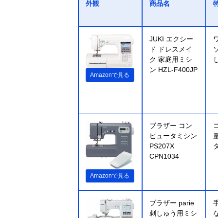
外観
商品名
JUKI エクシー
ド ドレスメイ
ク 家庭用ミシ
ン HZL-F400JP
Amazonで見る
‎ブラザー コン
ピュータミシン
PS207X
CPN1034
Amazonで見る
ブラザー parie
刺しゅう用ミシ