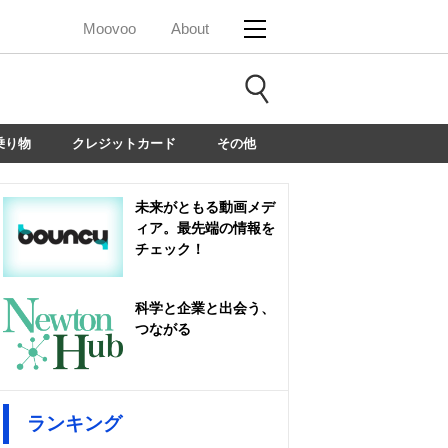
Moovoo
About
乗り物
クレジットカード
その他
未来がともる動画メデ
ィア。最先端の情報を
チェック！
科学と企業と出会う、
つながる
ランキング