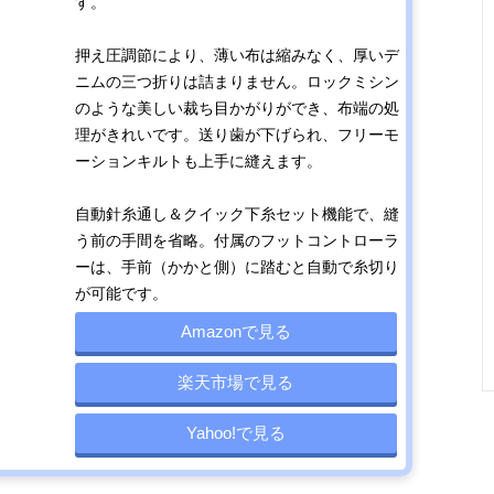
す。
00種
押え圧調節により、薄い布は縮みなく、厚いデ
かわいいデザイ
幅40.6×奥行
5.5kg
20種
ニムの三つ折りは詰まりません。ロックミシン
ン性と簡単な操
17.4×高さ
のような美しい裁ち目かがりができ、布端の処
作性を両立
29.8cm
理がきれいです。送り歯が下げられ、フリーモ
ーションキルトも上手に縫えます。
自動針糸通し＆クイック下糸セット機能で、縫
多彩なアレンジ
幅41.3×奥行
4.6kg
40種
う前の手間を省略。付属のフットコントローラ
を楽しめる自動
17.8×高さ
ーは、手前（かかと側）に踏むと自動で糸切り
文字縫い
29.6cm
が可能です。
Amazonで見る
インテリアにも
幅44×奥行24×
11.6kg
記載未確
楽天市場で見る
なるおしゃれな
高さ30.5cm
レトロデザイン
Yahoo!で見る