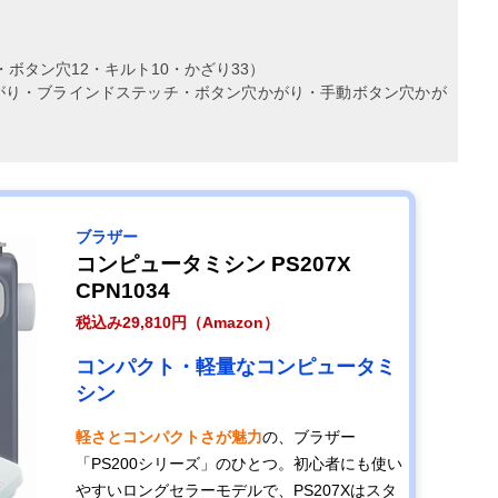
扱いやすくて利
幅20×奥行
約700g
記載未確
便性の高い小さ
11.5×高さ
いミシン
20.5cm
・ボタン穴12・キルト10・かざり33）
がり・ブラインドステッチ・ボタン穴かがり・手動ボタン穴かが
‎ブラザー
コンピュータミシン PS207X
CPN1034
税込み29,810円（Amazon）
コンパクト・軽量なコンピュータミ
シン
軽さとコンパクトさが魅力
の、ブラザー
「PS200シリーズ」のひとつ。初心者にも使い
やすいロングセラーモデルで、PS207Xはスタ