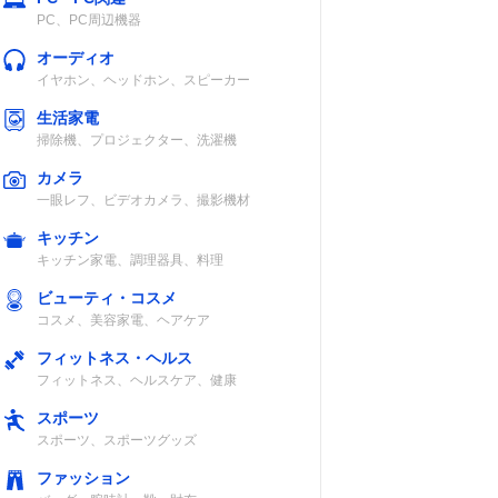
様
押えの種類
フットコントロ
PC、PC周辺機器
ーラー
オーディオ
イヤホン、ヘッドホン、スピーカー
イレク
基本・ファスナ
あり
用
ー・たち目かが
生活家電
ン穴
り・ブラインド
掃除機、プロジェクター、洗濯機
ト
ステッチ・ボタ
カメラ
り
ン穴かがり・手
一眼レフ、ビデオカメラ、撮影機材
動ボタン穴かが
り
キッチン
キッチン家電、調理器具、料理
ボタン穴かが
ショップによる
ビューティ・コスメ
り・たち目かが
コスメ、美容家電、ヘアケア
り・片・ジグザ
グ・まつり縫
フィットネス・ヘルス
い・模様縫い
フィットネス、ヘルスケア、健康
スポーツ
スポーツ、スポーツグッズ
sumi
ボタン穴かが
別売り
ファッション
、クラ
り・たち目かが