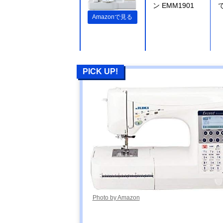
ン EMM1901
Amazonで見る
PICK UP!
ジャノメ
Amazonで見る
(Janome) コン
ピュータミシン
JN831
JUKI グレース
Amazonで見る
家庭用ミシン
HZL-G100B
Photo by Amazon
アックスヤマザ
Amazonで見る
キ 子育てにも
っといいミシン