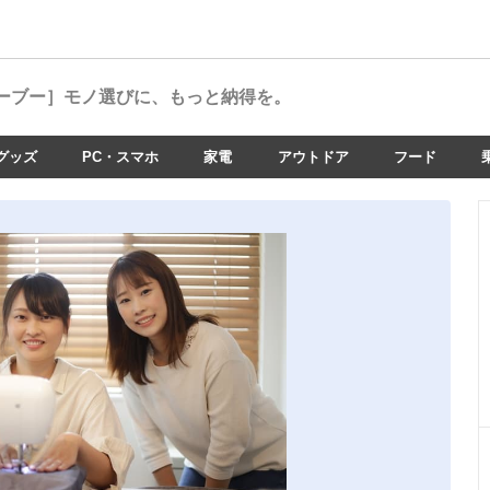
ーブー］
モノ選びに、もっと納得を。
グッズ
PC・スマホ
家電
アウトドア
フード