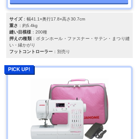
サイズ
：幅41.1×奥行17.8×高さ30.7cm
重さ
：約5.4kg
縫い目模様
：200種
押えの種類
：ボタンホール・ファスナー・サテン・まつり縫
い・縁かがり
フットコントローラー
：別売り
PICK UP!