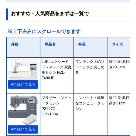
おすすめ・人気商品をまずは一覧で
※上下左右にスクロールできます
外観
商品名
特長
サイズ
JUKI エクシード
ワンランク上のソ
幅44.5×奥行21
ドレスメイク 家庭
ーイングが楽しめ
さ29.1cm
用ミシン HZL-
る
F400JP
Amazonで見る
‎ブラザー コンピュ
コンパクト・軽量
幅41.3×奥行16.
ータミシン
なコンピュータミ
高さ31cm
PS207X
シン
CPN1034
Amazonで見る