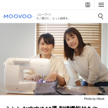
［ムーブー］
モノ選びに、もっと納得を。
Photo by iStock