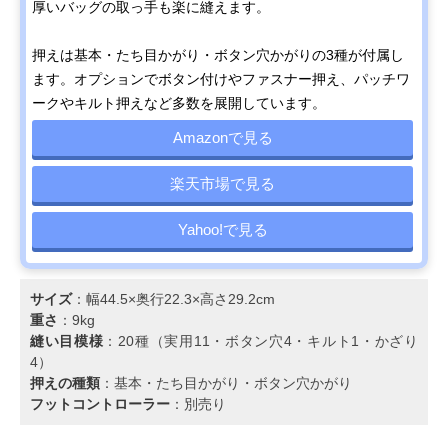
厚いバッグの取っ手も楽に縫えます。
押えは基本・たち目かがり・ボタン穴かがりの3種が付属し
ます。オプションでボタン付けやファスナー押え、パッチワ
ークやキルト押えなど多数を展開しています。
Amazonで見る
楽天市場で見る
Yahoo!で見る
サイズ
：幅44.5×奥行22.3×高さ29.2cm
重さ
：9kg
縫い目模様
：20種（実用11・ボタン穴4・キルト1・かざり
4）
押えの種類
：基本・たち目かがり・ボタン穴かがり
フットコントローラー
：別売り