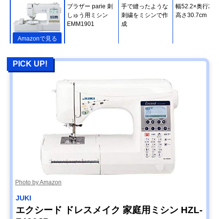
ブラザー parie 刺
手で縫ったような
幅52.2×奥行21.
しゅう用ミシン
刺繍をミシンで作
高さ30.7cm
EMM1901
成
Amazonで見る
PICK UP!
ジャノメ(Janome)
6つの押えで難し
幅40.6×奥行18.
コンピュータミシ
いステッチの仕上
高さ29.8cm
ン JN831
がりがきれい
Amazonで見る
JUKI グレース 家
スムーズに布を送
幅44.5×奥行22.
Amazonで見る
庭用ミシン HZL-
る毎分900針の強
高さ29.2cm
G100B
力モーター
アックスヤマザキ
子育て世帯におす
幅41.1×奥行17.
Amazonで見る
子育てにもっとい
すめ！ステッチ＆
高さ30.7cm
いミシン MM-30
縫い模様200種
Photo by Amazon
ジャノメ(Janome)
かわいいデザイン
幅40.6×奥行17.
Amazonで見る
JUKI
コンピュータミシ
性と簡単な操作性
高さ29.8cm
エクシード ドレスメイク 家庭用ミシン HZL-
ン JP210M
を両立