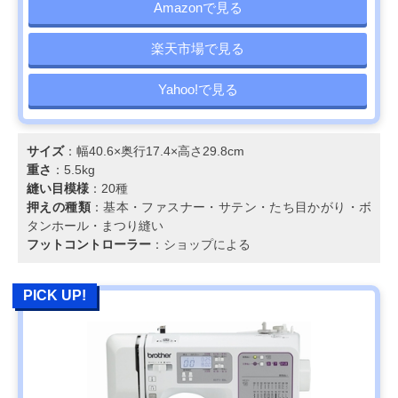
Amazonで見る
楽天市場で見る
Yahoo!で見る
サイズ
：幅40.6×奥行17.4×高さ29.8cm
重さ
：5.5kg
縫い目模様
：20種
押えの種類
：基本・ファスナー・サテン・たち目かがり・ボ
タンホール・まつり縫い
フットコントローラー
：ショップによる
PICK UP!