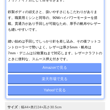
鉄製ボディの頑丈さと、扱いやすさにもこだわりがありま
す。職業用ミシンと同等の、90Wハイパワーモーターを搭
載。貫通力があり手回しが可能なため、厚手の帆布やレザー
も縫いやすいです。
縫い始めは手回しでしっかり針を差し込み、その後フットコ
ントローラーで勢いよく。レザーは厚さ5mm・帆布は
7mm・デニムは12枚重ねまで対応します。レザークラフトの
ときに便利な、スムース押え付きです。
Amazonで見る
楽天市場で見る
Yahoo!で見る
サイズ
：幅44×奥行24×高さ30.5cm