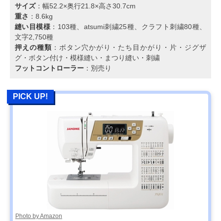
サイズ
：幅52.2×奥行21.8×高さ30.7cm
重さ
：8.6kg
縫い目模様
：103種、atsumi刺繍25種、クラフト刺繍80種、
文字2,750種
押えの種類
：ボタン穴かがり・たち目かがり・片・ジグザ
グ・ボタン付け・模様縫い・まつり縫い・刺繍
フットコントローラー
：別売り
PICK UP!
Photo by Amazon