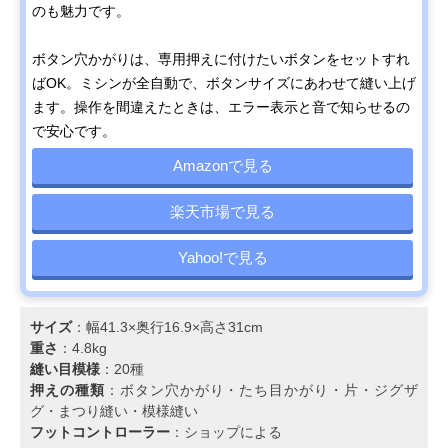
のも魅力です。
ボタン穴かがりは、専用押えに付けたいボタンをセットすれ
ばOK。ミシンが全自動で、ボタンサイズにあわせて縫い上げ
ます。操作を間違えたときは、エラー表示と音で知らせるの
で安心です。
Amazonで見る
楽天市場で見る
Yahoo!で見る
サイズ
：幅41.3×奥行16.9×高さ31cm
重さ
：4.8kg
縫い目模様
：20種
押えの種類
：ボタン穴かがり・たち目かがり・片・ジグザ
グ・まつり縫い・模様縫い
フットコントローラー
：ショップによる