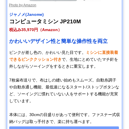
Photo by Amazon
ジャノメ(Janome)
コンピュータミシン JP210M
税込み35,970円（Amazon）
かわいいデザイン性と簡単な操作性を両立
ピンクが差し色の、かわいい見た目です。
ミシンに直接装着
できるピンククッション付き
で、生地にとめていたマチ針を
外しながらソーイングをするときに重宝します。
7枚歯布送りで、布はしの縫い始めもスムーズ。自動糸調子
や自動糸通し機能、最低速になるスタート/ストップボタンな
ど、ソーイングに慣れていない人をサポートする機能が充実
しています。
本体には、30cmの目盛りがあって便利です。ファスナー式収
納バッグは取っ手付きで、楽に持ち運べます。