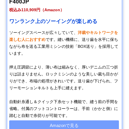
F400JP
税込み110,909円（Amazon）
ブラザー コンピュ
多彩なアレンジを
幅41.3×奥行17.
Amazonで見る
ータミシン S71-
楽しめる自動文字
高さ29.6cm
ワンランク上のソーイングが楽しめる
SL
縫い
ソーイングスペースが広々していて、
洋裁やキルトワークを
アックスヤマザキ
インテリアにもな
幅44×奥行24×
楽しむ人におすすめ
です。縫い機構に、送り歯を水平に保ち
Amazonで見る
TOKYO OTOKOミ
るおしゃれなレト
さ30.5cm
ながら布を送る工業用ミシンの技術「BOX送り」を採用して
シン OM-01
ロデザイン
います。
マクロス 小型ミシ
扱いやすくて利便
幅20×奥行11.5
Amazonで見る
ン ソウィリー
性の高い小さいミ
さ20.5cm
押え圧調節により、薄い布は縮みなく、厚いデニムの三つ折
シン
りは詰まりません。ロックミシンのような美しい裁ち目かが
りができ、布端の処理がきれいです。送り歯が下げられ、フ
リーモーションキルトも上手に縫えます。
自動針糸通し＆クイック下糸セット機能で、縫う前の手間を
省略。付属のフットコントローラーは、手前（かかと側）に
踏むと自動で糸切りが可能です。
Amazonで見る