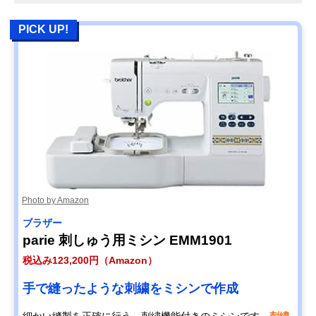
PICK UP!
Photo by Amazon
ブラザー
parie 刺しゅう用ミシン EMM1901
税込み123,200円（Amazon）
手で縫ったような刺繍をミシンで作成
細かい縫製を正確に行う、刺繍機能付きのミシンです。
刺繍