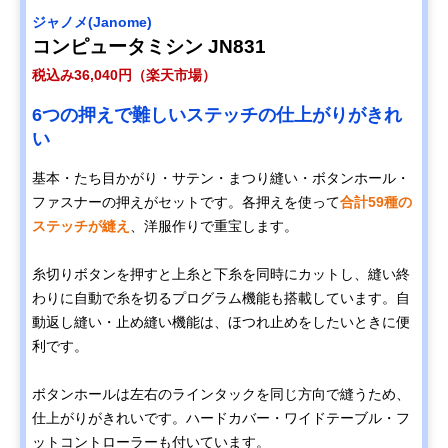
ジャノメ(Janome)
コンピュータミシン JN831
税込み36,040円（楽天市場）
6つの押えで難しいステッチの仕上がりがきれ
い
基本・たち目かがり・サテン・まつり縫い・ボタンホール・
ファスナーの押えがセットです。各押えを使って
合計59種の
ステッチが縫え
、洋服作りで重宝します。
糸切りボタンを押すと上糸と下糸を同時にカットし、縫い終
わりに自動で糸を切るプログラム機能も搭載しています。自
動返し縫い・止め縫い機能は、ほつれ止めをしたいときに便
利です。
ボタンホールは左右のラインタックを同じ方向で縫うため、
仕上がりがきれいです。ハードカバー・ワイドテーブル・フ
ットコントローラーも付いています。