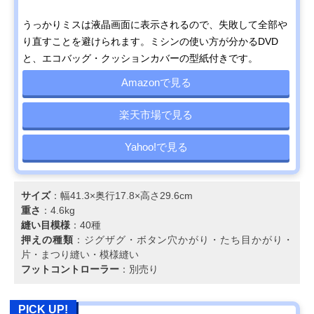
うっかりミスは液晶画面に表示されるので、失敗して全部や
り直すことを避けられます。ミシンの使い方が分かるDVD
と、エコバッグ・クッションカバーの型紙付きです。
Amazonで見る
楽天市場で見る
Yahoo!で見る
サイズ
：幅41.3×奥行17.8×高さ29.6cm
重さ
：4.6kg
縫い目模様
：40種
押えの種類
：ジグザグ・ボタン穴かがり・たち目かがり・
片・まつり縫い・模様縫い
フットコントローラー
：別売り
PICK UP!