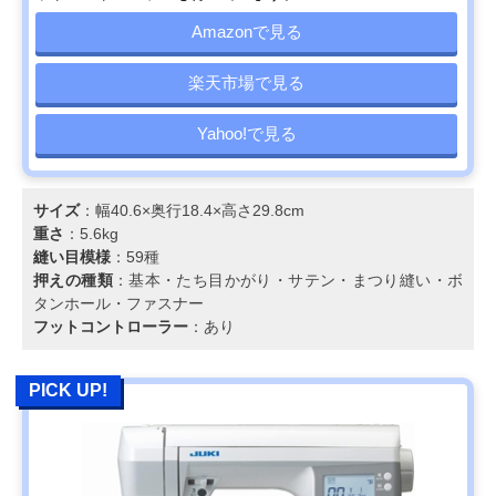
Amazonで見る
楽天市場で見る
Yahoo!で見る
サイズ
：幅40.6×奥行18.4×高さ29.8cm
重さ
：5.6kg
縫い目模様
：59種
押えの種類
：基本・たち目かがり・サテン・まつり縫い・ボ
タンホール・ファスナー
フットコントローラー
：あり
PICK UP!