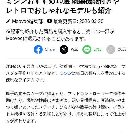
ミシンおすすめ10選 刺繍機能付きや
レトロでおしゃれなモデルも紹介
Moovoo編集部
最終更新日: 2026-03-20
※記事で紹介した商品を購入すると、売上の一部が
Moovooに還元されることがあります。
Share
Post
LINE
Copy
洋服のサイズ直しや裾上げ、幼稚園・小学校で使う小物や袋、マ
スクを手作りするときなど、
ミシン
は毎日の暮らしを豊かにする
便利なアイテムです。
厚手の布をスムーズに縫えたり、フットコントローラーで操作を
助けたり、機能や性能はざまざま。縫い目模様も、直線縫いやま
つり縫いといったステッチ、ひらがなや数字の飾り縫い、イラス
トや模様を装飾する刺繍などがあり、押えの種類によって仕上が
りが変わります。