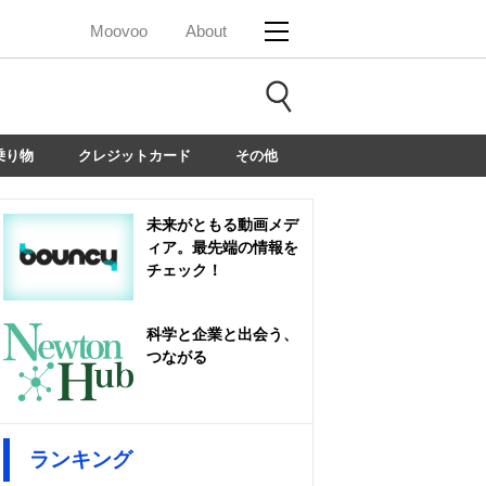
Moovoo
About
乗り物
クレジットカード
その他
未来がともる動画メデ
ィア。最先端の情報を
チェック！
科学と企業と出会う、
つながる
ランキング