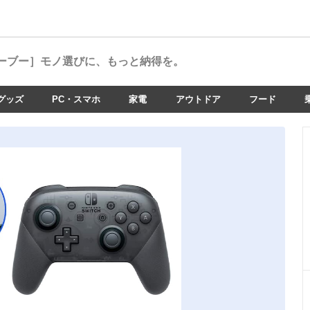
ーブー］
モノ選びに、もっと納得を。
グッズ
PC・スマホ
家電
アウトドア
フード