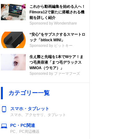
これから動画編集を始める人へ！
Filmora12で新たに搭載される機
能を詳しく紹介
Sponsored by Wondershare
“安心”をサブスクするスマートロ
ック「bitlock MINI」
Sponsored by ビットキー
生え際と先端を1本でWケア！ま
つ毛美容液「まつ毛デラックス
WMOA（ウモア）」
Sponsored by ファーマフーズ
カテゴリー一覧
スマホ・タブレット
スマホ、アクセサリ、タブレット
PC・PC関連
PC、PC周辺機器