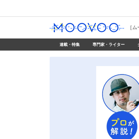
［ム
連載・特集
専門家・ライター