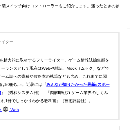
ィ製スイッチ向けコントローラーもご紹介します。迷ったときの参
ライター
ツを精力的に取材するフリーライター。ゲーム情報誌編集部を
ーランスとして現在はWebや雑誌、Mook（ムック）などで
ゲーム誌への寄稿や攻略本の執筆なども含め、これまでに関
は50冊以上。近著には『
みんなが知りたかった最新eスポー
書
』（秀和システム刊）、『図解即戦力 ゲーム業界のしくみ
これ1冊でしっかりわかる教科書』（技術評論社）。
er
Web