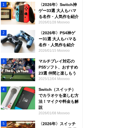
〈2026年〉Switch神
1
ゲー33選 大人もハマ
る名作・人気作を紹介
2026/01/28 Moovoo
〈2026年〉PS4神ゲ
2
ー31選 大人もハマる
名作・人気作を紹介
2026/01/15 Moovoo
マルチプレイ対応の
3
PS5ソフト、おすすめ
23選 仲間と楽しもう
2025/12/04 Moovoo
Switch（スイッチ）
4
でカラオケを楽しむ方
法！マイクや料金も解
説
2026/01/08 Moovoo
〈2026年〉スイッチ
5