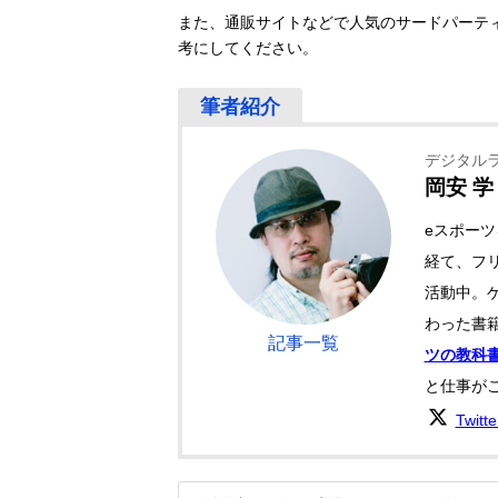
また、通販サイトなどで人気のサードパーテ
考にしてください。
デジタル
岡安 学
eスポー
経て、フリ
活動中。
わった書籍
記事一覧
ツの教科
と仕事が
Twitt