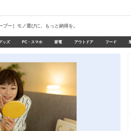
ーブー］
モノ選びに、もっと納得を。
グッズ
PC・スマホ
家電
アウトドア
フード