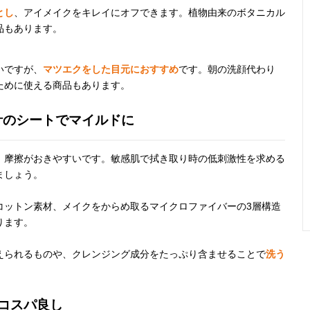
とし
、アイメイクをキレイにオフできます。植物由来のボタニカル
品もあります。
いですが、
マツエクをした目元におすすめ
です。朝の洗顔代わり
ために使える商品もあります。
計のシートでマイルドに
、摩擦がおきやすいです。敏感肌で拭き取り時の低刺激性を求める
ましょう。
コットン素材、メイクをからめ取るマイクロファイバーの3層構造
ります。
えられるものや、クレンジング成分をたっぷり含ませることで
洗う
。
コスパ良し