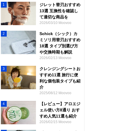
ジレット替刃おすすめ
1
13選 互換性を確認し
て適切な商品を
2026/03/10 Moovoo
Schick（シック）カ
2
ミソリ用替刃おすすめ
18選 タイプ別選び方
や交換時期も解説
2026/02/13 Moovoo
クレンジングシートお
3
すすめ11選 旅行に便
利な個包装タイプも紹
介
2025/08/12 Moovoo
【レビュー】アロエジ
4
ェル使い方8通り おす
すめ人気11選も紹介
2026/02/15 Moovoo