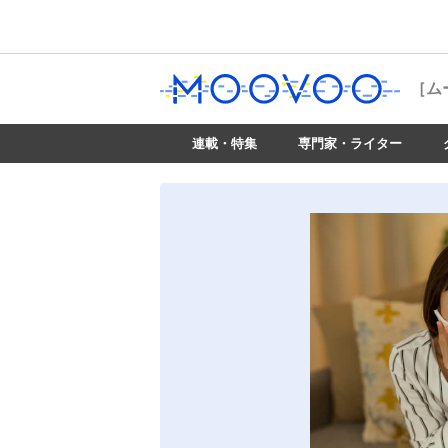
［ム
連載・特集
専門家・ライター