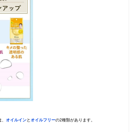
は、
オイルイン
と
オイルフリー
の2種類があります。