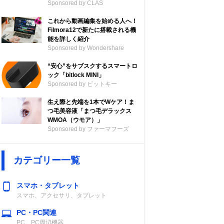
Sponsored by CLAS
これから動画編集を始める人へ！
Filmora12で新たに搭載される機
能を詳しく紹介
Sponsored by Wondershare
“安心”をサブスクするスマートロ
ック「bitlock MINI」
Sponsored by ビットキー
生え際と先端を1本でWケア！ま
つ毛美容液「まつ毛デラックス
WMOA（ウモア）」
Sponsored by ファーマフーズ
カテゴリー一覧
スマホ・タブレット
スマホ、アクセサリ、タブレット
PC・PC関連
PC、PC周辺機器