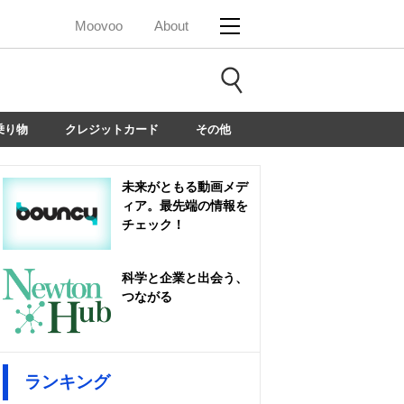
Moovoo
About
乗り物
クレジットカード
その他
未来がともる動画メデ
ィア。最先端の情報を
チェック！
科学と企業と出会う、
つながる
ランキング