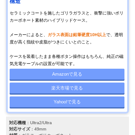
構造
セラミックコートを施したゴリラガラスと、衝撃に強いポリ
カーボネート素材のハイブリッドケース。
メーカーによると、
ガラス表面は鉛筆硬度10H以上
で、透明
度が高く指紋や皮脂がつきにくいとのこと。
ケースを装着したまま各種ボタン操作はもちろん、純正の磁
気充電ケーブルの設置が可能です。
Amazonで見る
楽天市場で見る
Yahoo!で見る
対応機種
：Ultra2/Ultra
対応サイズ
：49mm