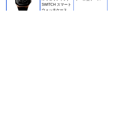
SWITCH スマート
ウォッチケース
DW01200001
Amazonで見る
Spigen シュピゲ
ぴったりフィット
Series9/8/7
ン シンフィット
するシンプルなデ
ACS04174
ザイン
Amazonで見る
elkson クワトロプ
頑丈な耐衝撃設計
Series9/8/7/6/5/
ロ for Apple Watch
のバンド付きバン
SE2/SE
パーケース
Amazonで見る
BARIOUS BARI
ケース内に水が入
Series9/8/7
Amazonで見る
GUARD3 for
り込みにくい耐水
Apple Watch
仕様
オウルテック ガラ
見え方の変化を楽
Series9/8/7
Amazonで見る