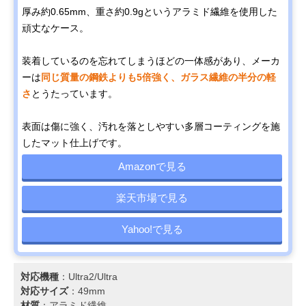
厚み約0.65mm、重さ約0.9gというアラミド繊維を使用した
頑丈なケース。
装着しているのを忘れてしまうほどの一体感があり、メーカ
ーは
同じ質量の鋼鉄よりも5倍強く、ガラス繊維の半分の軽
さ
とうたっています。
表面は傷に強く、汚れを落としやすい多層コーティングを施
したマット仕上げです。
Amazonで見る
楽天市場で見る
Yahoo!で見る
対応機種
：Ultra2/Ultra
対応サイズ
：49mm
材質
：アラミド繊維