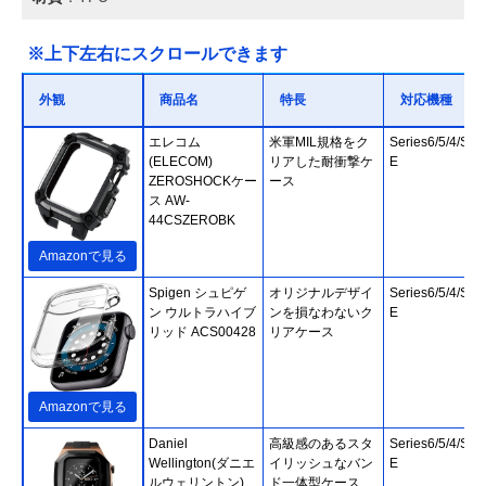
※上下左右にスクロールできます
外観
商品名
特長
対応機種
エレコム
米軍MIL規格をク
Series6/5/4/SE2
(ELECOM)
リアした耐衝撃ケ
E
ZEROSHOCKケー
ース
ス AW-
44CSZEROBK
Amazonで見る
Spigen シュピゲ
オリジナルデザイ
Series6/5/4/SE2
ン ウルトラハイブ
ンを損なわないク
E
リッド ACS00428
リアケース
Amazonで見る
Daniel
高級感のあるスタ
Series6/5/4/SE2
Wellington(ダニエ
イリッシュなバン
E
ルウェリントン)
ド一体型ケース