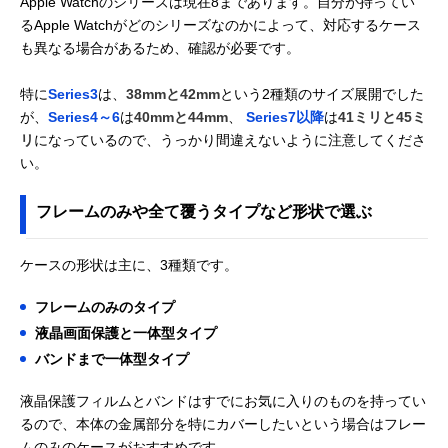
Apple Watchのシリーズは現在8まであります。自分が持ってい
るApple Watchがどのシリーズなのかによって、対応するケース
も異なる場合があるため、確認が必要です。
特に
Series3
は、
38mmと42mm
という2種類のサイズ展開でした
が、
Series4～6
は
40mmと44mm
、
Series7以降
は
41ミリと45ミ
リ
になっているので、うっかり間違えないように注意してくださ
い。
フレームのみや全て覆うタイプなど形状で選ぶ
ケースの形状は主に、3種類です。
フレームのみのタイプ
液晶画面保護と一体型タイプ
バンドまで一体型タイプ
液晶保護フィルムとバンドはすでにお気に入りのものを持ってい
るので、本体の金属部分を特にカバーしたいという場合はフレー
ムのみのケースがおすすめです。