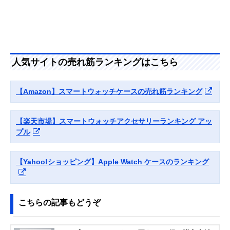
スフィルム一体型
しめるオーロラカ
保護ケース OWL-
ラー
AWBCV0541-AU
エレコム
頑丈なゴリラガラ
Ultra2/Ultra
Amazonで見る
(ELECOM) フルカ
スとポリカーボネ
バーケース プレミ
ートの2重構造
人気サイトの売れ筋ランキングはこちら
アムゴリラガラス
AW-
22CFCGOCCR
【Amazon】スマートウォッチケースの売れ筋ランキング
Deff DURO for
薄く軽量なアラミ
Ultra2/Ultra
Amazonで見る
Apple Watch Ultra
ド繊維を使用した
保護ケース
【楽天市場】スマートウォッチアクセサリーランキング アッ
Spigen シュピゲ
耐衝撃性に優れた
Ultra2/Ultra
Amazonで見る
プル
ン ラギッドアーマ
TPU素材のタフネ
ー ACS05456
スケース
【Yahoo!ショッピング】Apple Watch ケースのランキング
こちらの記事もどうぞ