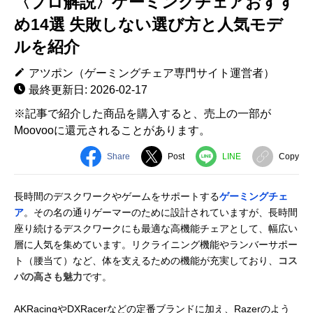
〈プロ解説〉ゲーミングチェアおすす
め14選 失敗しない選び方と人気モデ
ルを紹介
アツポン（ゲーミングチェア専門サイト運営者）
最終更新日: 2026-02-17
※記事で紹介した商品を購入すると、売上の一部が
Moovooに還元されることがあります。
Share
Post
LINE
Copy
長時間のデスクワークやゲームをサポートする
ゲーミングチェ
ア
。その名の通りゲーマーのために設計されていますが、長時間
座り続けるデスクワークにも最適な高機能チェアとして、幅広い
層に人気を集めています。リクライニング機能やランバーサポー
ト（腰当て）など、体を支えるための機能が充実しており、
コス
パの高さも魅力
です。
AKRacingやDXRacerなどの定番ブランドに加え、Razerのよう