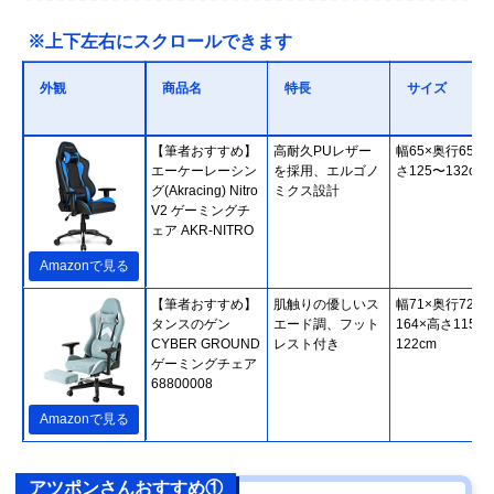
※上下左右にスクロールできます
外観
商品名
特長
サイズ
【筆者おすすめ】
高耐久PUレザー
幅65×奥行65×
エーケーレーシン
を採用、エルゴノ
さ125〜132cm
グ(Akracing) Nitro
ミクス設計
V2 ゲーミングチ
ェア AKR-NITRO
Amazonで見る
【筆者おすすめ】
肌触りの優しいス
幅71×奥行72〜
タンスのゲン
エード調、フット
164×高さ115～
CYBER GROUND
レスト付き
122cm
ゲーミングチェア
68800008
Amazonで見る
アツポンさんおすすめ①