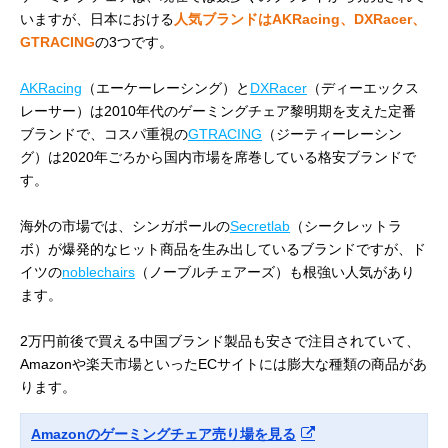
いますが、日本における
人気ブランドはAKRacing、DXRacer、
GTRACING
の3つです。
AKRacing
（エーケーレーシング）と
DXRacer
（ディーエックス
レーサー）は2010年代のゲーミングチェア黎明期を支えた定番
ブランドで、コスパ重視の
GTRACING
（ジーティーレーシン
グ）は2020年ごろから国内市場を席巻している格安ブランドで
す。
海外の市場では、シンガポールの
Secretlab
（シークレットラ
ボ）が爆発的なヒット商品を生み出しているブランドですが、ド
イツの
noblechairs
（ノーブルチェアーズ）も根強い人気があり
ます。
2万円前後で買える中国ブランド製品も安さで注目されていて、
Amazonや楽天市場といったECサイトには膨大な種類の商品があ
ります。
Amazonのゲーミングチェア売り場を見る