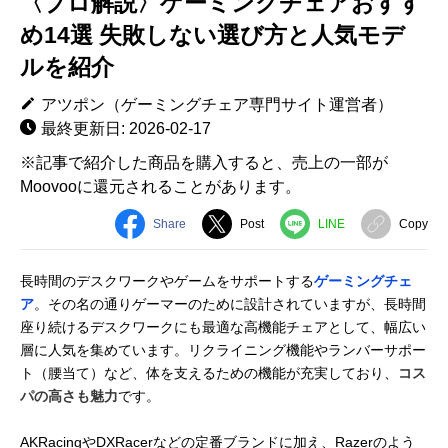
〈プロ解説〉ゲーミングチェアおすす
め14選 失敗しない選び方と人気モデ
ルを紹介
アツポン（ゲーミングチェア専門サイト運営者）
最終更新日: 2026-02-17
※記事で紹介した商品を購入すると、売上の一部が
Moovooに還元されることがあります。
Share
Post
LINE
Copy
長時間のデスクワークやゲームをサポートする
ゲーミングチェ
ア
。その名の通りゲーマーのために設計されていますが、長時間
座り続けるデスクワークにも最適な高機能チェアとして、幅広い
層に人気を集めています。リクライニング機能やランバーサポー
ト（腰当て）など、体を支えるための機能が充実しており、
コス
パの高さも魅力
です。
AKRacingやDXRacerなどの定番ブランドに加え、Razerのよう