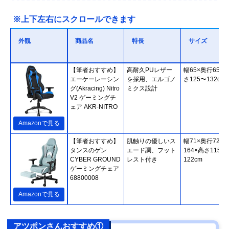
※上下左右にスクロールできます
外観
商品名
特長
サイズ
【筆者おすすめ】
高耐久PUレザー
幅65×奥行65×
エーケーレーシン
を採用、エルゴノ
さ125〜132cm
グ(Akracing) Nitro
ミクス設計
V2 ゲーミングチ
ェア AKR-NITRO
Amazonで見る
【筆者おすすめ】
肌触りの優しいス
幅71×奥行72〜
タンスのゲン
エード調、フット
164×高さ115～
CYBER GROUND
レスト付き
122cm
ゲーミングチェア
68800008
Amazonで見る
アツポンさんおすすめ①