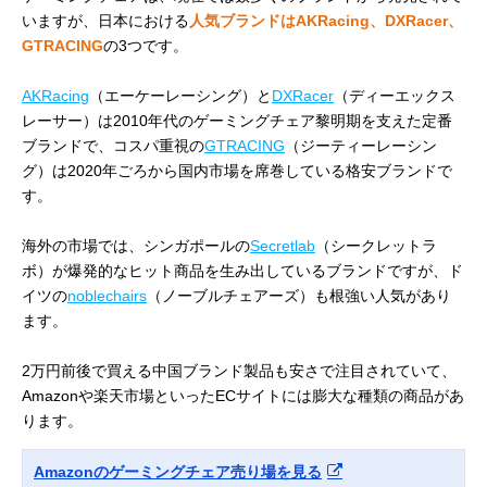
いますが、日本における
人気ブランドはAKRacing、DXRacer、
GTRACING
の3つです。
AKRacing
（エーケーレーシング）と
DXRacer
（ディーエックス
レーサー）は2010年代のゲーミングチェア黎明期を支えた定番
ブランドで、コスパ重視の
GTRACING
（ジーティーレーシン
グ）は2020年ごろから国内市場を席巻している格安ブランドで
す。
海外の市場では、シンガポールの
Secretlab
（シークレットラ
ボ）が爆発的なヒット商品を生み出しているブランドですが、ド
イツの
noblechairs
（ノーブルチェアーズ）も根強い人気があり
ます。
2万円前後で買える中国ブランド製品も安さで注目されていて、
Amazonや楽天市場といったECサイトには膨大な種類の商品があ
ります。
Amazonのゲーミングチェア売り場を見る