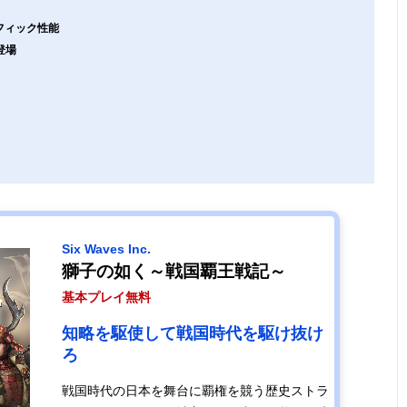
フィック性能
登場
Six Waves Inc.
獅子の如く～戦国覇王戦記～
基本プレイ無料
知略を駆使して戦国時代を駆け抜け
ろ
戦国時代の日本を舞台に覇権を競う歴史ストラ