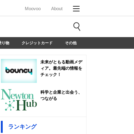
Moovoo
About
乗り物
クレジットカード
その他
未来がともる動画メデ
ィア。最先端の情報を
チェック！
科学と企業と出会う、
つながる
ランキング