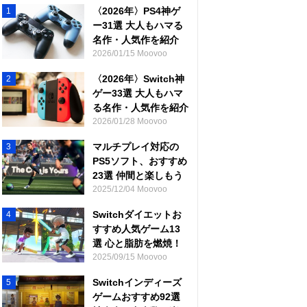
〈2026年〉PS4神ゲ
1
ー31選 大人もハマる
名作・人気作を紹介
2026/01/15 Moovoo
〈2026年〉Switch神
2
ゲー33選 大人もハマ
る名作・人気作を紹介
2026/01/28 Moovoo
マルチプレイ対応の
3
PS5ソフト、おすすめ
23選 仲間と楽しもう
2025/12/04 Moovoo
Switchダイエットお
4
すすめ人気ゲーム13
選 心と脂肪を燃焼！
2025/09/15 Moovoo
Switchインディーズ
5
ゲームおすすめ92選