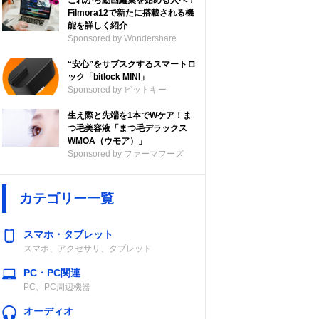
これから動画編集を始める人へ！
Filmora12で新たに搭載される機
能を詳しく紹介
Sponsored by Wondershare
“安心”をサブスクするスマートロ
ック「bitlock MINI」
Sponsored by ビットキー
生え際と先端を1本でWケア！ま
つ毛美容液「まつ毛デラックス
WMOA（ウモア）」
Sponsored by ファーマフーズ
カテゴリー一覧
スマホ・タブレット
スマホ、アクセサリ、タブレット
PC・PC関連
PC、PC周辺機器
オーディオ