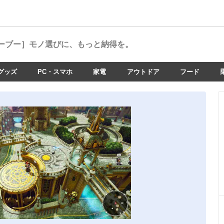
ーブー］
モノ選びに、もっと納得を。
グッズ
PC・スマホ
家電
アウトドア
フード