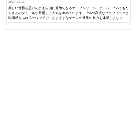
2026-01-16
美しい世界を思いのまま自由に冒険できるオープンワールドゲーム。PS5でもた
くさんのタイトルが登場して人気を集めています。PS5の高度なグラフィックと
臨場感あふれるサウンドで、さまざまなゲームの世界の魅力を体感しましょ
う。この記事では、PS5でおすすめの人気オープンワールドゲームを紹介しま
す。ぜひ参考にしてください。