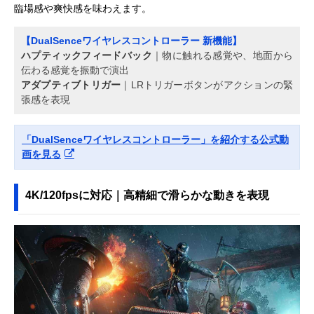
臨場感や爽快感を味わえます。
【DualSenceワイヤレスコントローラー 新機能】
ハプティックフィードバック
｜物に触れる感覚や、地面から
伝わる感覚を振動で演出
アダプティブトリガー
｜LRトリガーボタンがアクションの緊
張感を表現
「DualSenceワイヤレスコントローラー」を紹介する公式動
画を見る
4K/120fpsに対応｜高精細で滑らかな動きを表現