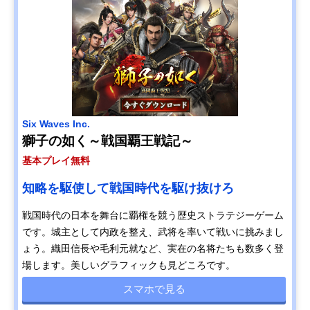
Six Waves Inc.
獅子の如く～戦国覇王戦記～
基本プレイ無料
知略を駆使して戦国時代を駆け抜けろ
戦国時代の日本を舞台に覇権を競う歴史ストラテジーゲーム
です。城主として内政を整え、武将を率いて戦いに挑みまし
ょう。織田信長や毛利元就など、実在の名将たちも数多く登
場します。美しいグラフィックも見どころです。
スマホで見る