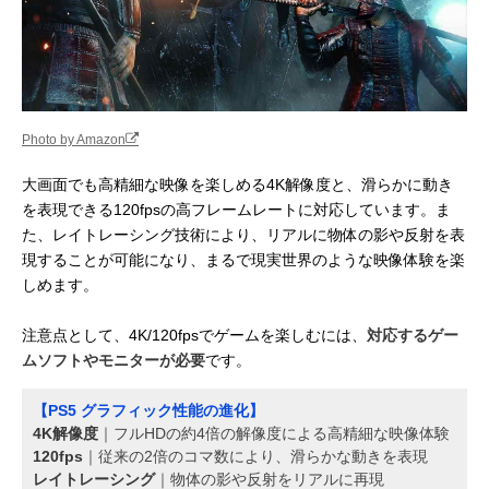
Photo by Amazon
大画面でも高精細な映像を楽しめる4K解像度と、滑らかに動き
を表現できる120fpsの高フレームレートに対応しています。ま
た、レイトレーシング技術により、リアルに物体の影や反射を表
現することが可能になり、まるで現実世界のような映像体験を楽
しめます。
注意点として、4K/120fpsでゲームを楽しむには、
対応するゲー
ムソフトやモニターが必要
です。
【PS5 グラフィック性能の進化】
4K解像度
｜フルHDの約4倍の解像度による高精細な映像体験
120fps
｜従来の2倍のコマ数により、滑らかな動きを表現
レイトレーシング
｜物体の影や反射をリアルに再現