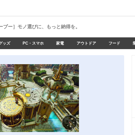
ーブー］
モノ選びに、もっと納得を。
グッズ
PC・スマホ
家電
アウトドア
フード