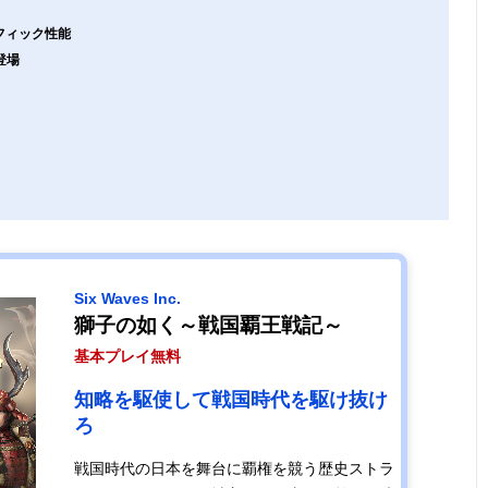
フィック性能
登場
Six Waves Inc.
獅子の如く～戦国覇王戦記～
基本プレイ無料
知略を駆使して戦国時代を駆け抜け
ろ
戦国時代の日本を舞台に覇権を競う歴史ストラ