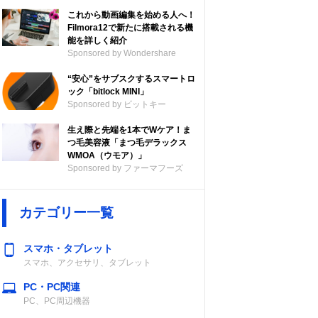
これから動画編集を始める人へ！
Filmora12で新たに搭載される機
能を詳しく紹介
Sponsored by Wondershare
“安心”をサブスクするスマートロ
ック「bitlock MINI」
Sponsored by ビットキー
生え際と先端を1本でWケア！ま
つ毛美容液「まつ毛デラックス
WMOA（ウモア）」
Sponsored by ファーマフーズ
カテゴリー一覧
スマホ・タブレット
スマホ、アクセサリ、タブレット
PC・PC関連
PC、PC周辺機器