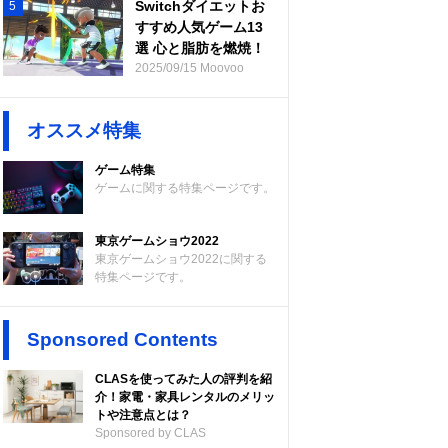
Switchダイエットお
5
すすめ人気ゲーム13
選 心と脂肪を燃焼！
2025/09/15 Moovoo
オススメ特集
ゲーム特集
ゲームに関する特集ページです。
東京ゲームショウ2022
東京ゲームショウ2022に関する
特集ページです。
Sponsored Contents
CLASを使ってみた人の評判を紹
介！家電・家具レンタルのメリッ
トや注意点とは？
Sponsored by CLAS