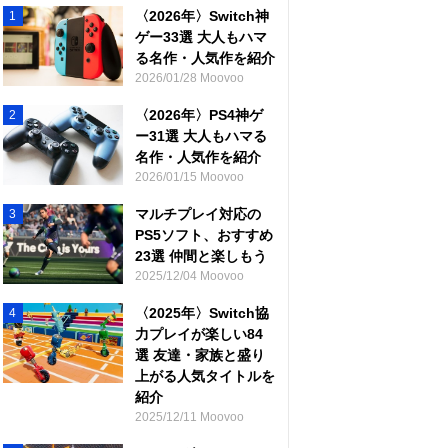
〈2026年〉Switch神
1
ゲー33選 大人もハマ
る名作・人気作を紹介
2026/01/28 Moovoo
〈2026年〉PS4神ゲ
2
ー31選 大人もハマる
名作・人気作を紹介
2026/01/15 Moovoo
マルチプレイ対応の
3
PS5ソフト、おすすめ
23選 仲間と楽しもう
2025/12/04 Moovoo
〈2025年〉Switch協
4
力プレイが楽しい84
選 友達・家族と盛り
上がる人気タイトルを
紹介
2025/12/11 Moovoo