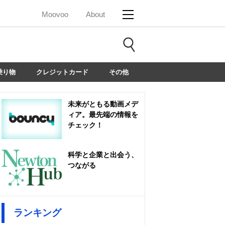
Moovoo
About
乗り物
クレジットカード
その他
未来がともる動画メデ
ィア。最先端の情報を
チェック！
科学と企業と出会う、
つながる
ランキング