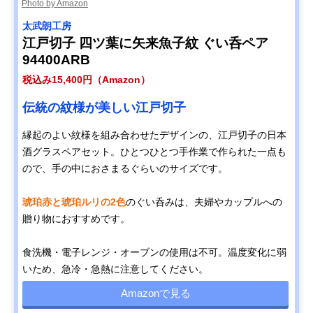
Photo by Amazon
太武朗工房
江戸切子 四ツ葉に矢来魚子紋 ぐい呑ペア
94400ARB
税込み15,400円（Amazon）
伝統の紋様が美しい江戸切子
縁起のよい紋様を組み合わせたデザインの、江戸切子の日本
酒グラスペアセット。ひとつひとつ手作業で作られた一点も
ので、手の中におさまるぐらいのサイズです。
琥珀赤と琥珀ルリの2色
のぐい呑みは、夫婦やカップルへの
贈り物におすすめです。
食洗機・電子レンジ・オーブンの使用は不可。温度変化に弱
いため、急冷・急熱に注意してください。
Amazonで見る