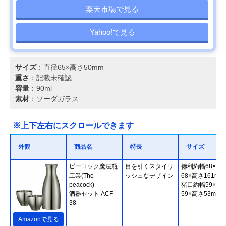
楽天市場で見る
Yahoo!で見る
サイズ
：直径65×高さ50mm
重さ
：記載未確認
容量
：90ml
素材
：ソーダガラス
※上下左右にスクロールできます
外観
商品名
特長
サイズ
‎ピーコック魔法瓶
目を引くスタイリ
徳利約幅68×奥
工業(The-
ッシュなデザイン
68×高さ161mm/
peacock)
猪口約幅59×奥
酒器セット ACF-
59×高さ53mm
38
Amazonで見る