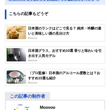
呑み
こちらの記事もどうぞ
Amazonで見る
大館工芸社
おいしい温度を保
徳利
Amazonで見る
日本酒のランクはどこで見る？ 純米・吟醸の違
秋田杉工芸品 酒器
つ秋田杉製酒器
60×60×105mm
セット
い呑み直径
いと美味しい酒の見分け方
43×52mm
Moovoo
アイトー(Aito)
日本酒の味の違い
片口約150×70×
Amazonで見る
じゃぱん 飲みくら
を楽しめるセット
さ71mm//ツボ
日本酒グラス、おすすめ10選 香りと味わいを引
べ ギフトセット
直径50×高さ
き出す人気モデル
60mm//ラッパ
Moovoo
径70×高さ55m
など
〈プロ監修〉日本酒のアルコール度数とは？お
みのる陶器
粋な演出でお酒を
片口92×82×高
Amazonで見る
すすめ15選も紹介
(Minorutouki)
飲むのにおすすめ
68mm/盃直径
TOUGA 黒銀彩し
60×38mm/皿
Moovoo
ずる酒器
158×152×高さ
20mm
‎田辺金具(Tanabe
熱伝導のよさと高
直径55×高さ
Amazonで見る
Kanagu)
級感のある見た目
40mm
Moovoo
華 ぐいのみ 槌目​
が魅力