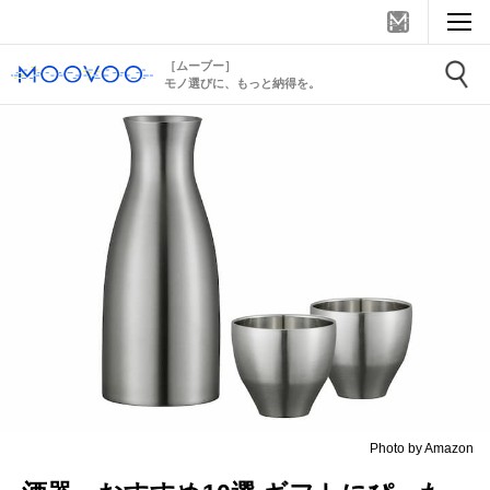
［ムーブー］
モノ選びに、もっと納得を。
Photo by Amazon