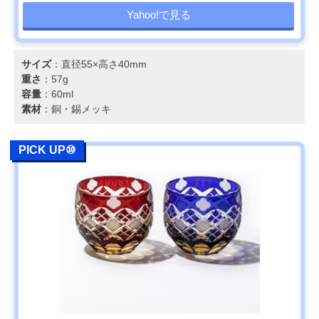
Yahoo!で見る
サイズ
：直径55×高さ40mm
重さ
：57g
容量
：60ml
素材
：銅・錫メッキ
PICK UP⑩