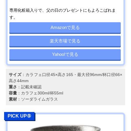
専用化粧箱入りで、父の日のプレゼントにもよろこばれま
す。
Amazonで見る
楽天市場で見る
Yahoo!で見る
サイズ
：カラフェ口径45×高さ165・最大径96mm/杯口径66×
高さ44mm
重さ
：記載未確認
容量
：カラフェ300ml/杯55ml
素材
：ソーダライムガラス
PICK UP⑤