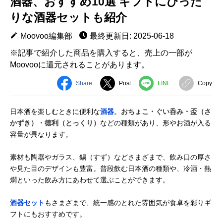
酒器、おすすめ10選 ギフトにぴった
りな酒器セットも紹介
Moovoo編集部
最終更新日: 2025-06-18
※記事で紹介した商品を購入すると、売上の一部が
Moovooに還元されることがあります。
Share
Post
LINE
Copy
日本酒を楽しむときに便利な
酒器
。
おちょこ・ぐい呑み・盃（さ
かずき）・徳利（とっくり）
などの種類があり、形やお酒が入る
容量が異なります。
素材も陶器やガラス、錫（すず）などさまざまで、飲み口の厚さ
や見た目のデザインも豊富。普段飲む日本酒の種類や、冷酒・熱
燗といった飲み方にあわせて選ぶことができます。
酒器セット
もさまざまで、統一感のとれた雰囲気が食卓を彩りギ
フトにもおすすめです。