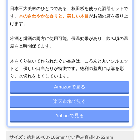
日本三大美林のひとつである、秋田杉を使った酒器セットで
す。
木のさわやかな香りと、美しい木目
がお酒の席を盛り上
げます。
冷酒と燗酒の両方に使用可能。保温効果があり、飲み頃の温
度を長時間保てます。
木をくり抜いて作られたぐい呑みは、ころんと丸いシルエッ
トと、優しい口当たりが特徴です。徳利の蓋裏には溝を彫
り、水切れをよくしています。
Amazonで見る
楽天市場で見る
Yahoo!で見る
サイズ
：徳利60×60×105mm/ぐい呑み直径43×52mm