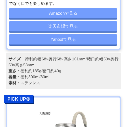
でなく目でも楽しめます。
Amazonで見る
楽天市場で見る
Yahoo!で見る
サイズ
：徳利約幅68×奥行68×高さ161mm/猪口約幅59×奥行
59×高さ53mm
重さ
：徳利約185g/猪口約40g
容量
：徳利300ml/80ml
素材
：ステンレス
PICK UP②