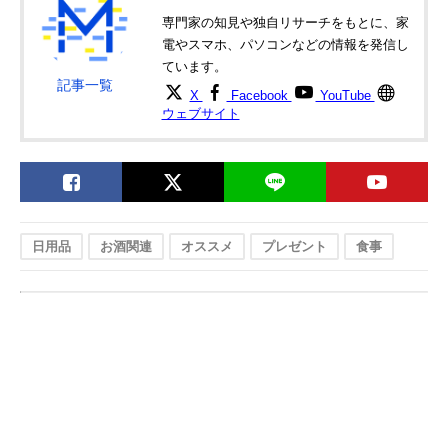
銅ミラー 2761
専門家の知見や独自リサーチをもとに、家
太武朗工房
伝統の紋様が美し
直径65×高さ
Amazonで見る
電やスマホ、パソコンなどの情報を発信し
江戸切子 四ツ葉に
い江戸切子
50mm
ています。
矢来魚子紋 ぐい呑
記事一覧
ペア 94400ARB
X
Facebook
YouTube
ウェブサイト
日用品
お酒関連
オススメ
プレゼント
食事