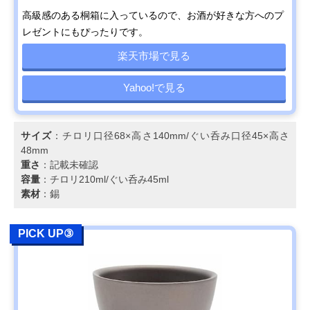
高級感のある桐箱に入っているので、お酒が好きな方へのプ
レゼントにもぴったりです。
楽天市場で見る
Yahoo!で見る
サイズ
：チロリ口径68×高さ140mm/ぐい呑み口径45×高さ
48mm
重さ
：記載未確認
容量
：チロリ210ml/ぐい呑み45ml
素材
：錫
PICK UP③