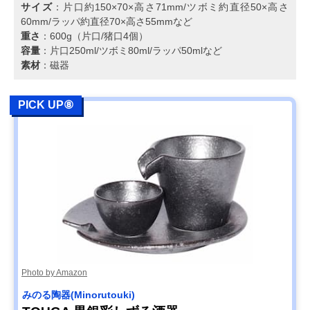
サイズ
：片口約150×70×高さ71mm/ツボミ約直径50×高さ
60mm/ラッパ約直径70×高さ55mmなど
重さ
：600g（片口/猪口4個）
容量
：片口250ml/ツボミ80ml/ラッパ50mlなど
素材
：磁器
PICK UP⑧
Photo by Amazon
‎みのる陶器(Minorutouki)