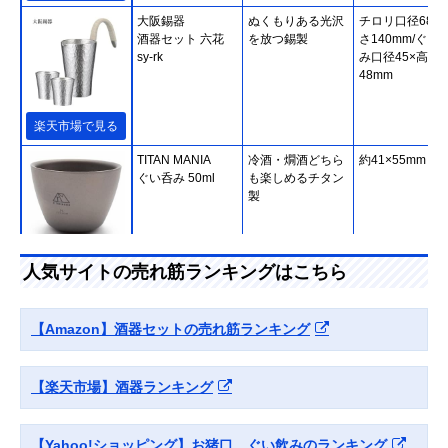
大阪錫器
ぬくもりある光沢
チロリ口径68×
酒器セット 六花
を放つ錫製
さ140mm/ぐい
sy-rk
み口径45×高さ
48mm
楽天市場で見る
TITAN MANIA
冷酒・燗酒どちら
約41×55mm
ぐい呑み 50ml
も楽しめるチタン
製
Amazonで見る
人気サイトの売れ筋ランキングはこちら
東洋佐々木ガラス
ゆっくり冷酒を堪
カラフェ口径45
冷酒セット G604-
能できるセット
高さ165・最大
【Amazon】酒器セットの売れ筋ランキング
M70
96mm/杯口径66
高さ44mm
【楽天市場】酒器ランキング
Amazonで見る
‎ナガエ(Nagae)
高純度の錫を使っ
直径60×高さ
銀雅堂 静波 ぐい
た美しいアイテム
45mm
【Yahoo!ショッピング】お猪口、ぐい飲みのランキング