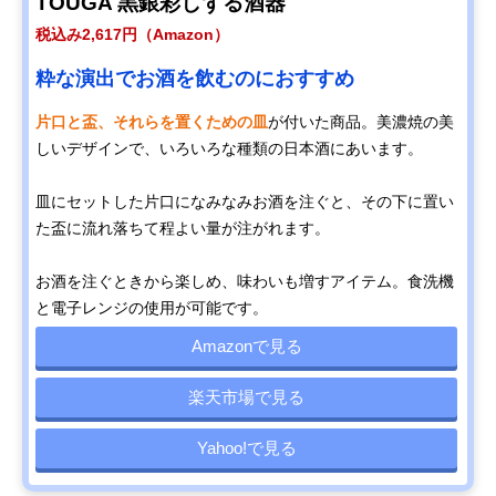
TOUGA 黒銀彩しずる酒器
税込み2,617円（Amazon）
粋な演出でお酒を飲むのにおすすめ
片口と盃、それらを置くための皿
が付いた商品。美濃焼の美
しいデザインで、いろいろな種類の日本酒にあいます。
皿にセットした片口になみなみお酒を注ぐと、その下に置い
た盃に流れ落ちて程よい量が注がれます。
お酒を注ぐときから楽しめ、味わいも増すアイテム。食洗機
と電子レンジの使用が可能です。
Amazonで見る
楽天市場で見る
Yahoo!で見る