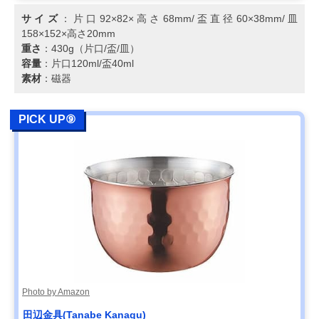
サイズ
：片口92×82×高さ68mm/盃直径60×38mm/皿
158×152×高さ20mm
重さ
：430g（片口/盃/皿）
容量
：片口120ml/盃40ml
素材
：磁器
PICK UP⑨
Photo by Amazon
‎田辺金具(Tanabe Kanagu)