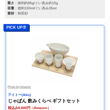
重さ
：徳利約85g/ぐい呑み約15g
容量
：徳利150ml/ぐい呑み35ml
素材
：秋田杉
PICK UP⑦
Photo by Amazon
アイトー(Aito)
じゃぱん 飲みくらべ ギフトセット
税込み6,600円（Amazon）