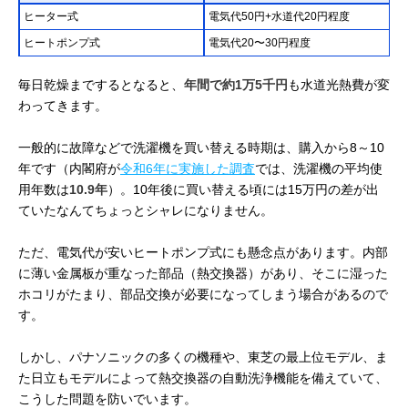
ヒーター式
電気代50円+水道代20円程度
ヒートポンプ式
電気代20〜30円程度
毎日乾燥までするとなると、
年間で約1万5千円
も水道光熱費が変
わってきます。
一般的に故障などで洗濯機を買い替える時期は、購入から8～10
年です（内閣府が
令和6年に実施した調査
では、洗濯機の平均使
用年数は
10.9年
）。10年後に買い替える頃には15万円の差が出
ていたなんてちょっとシャレになりません。
ただ、電気代が安いヒートポンプ式にも懸念点があります。内部
に薄い金属板が重なった部品（熱交換器）があり、そこに湿った
ホコリがたまり、部品交換が必要になってしまう場合があるので
す。
しかし、パナソニックの多くの機種や、東芝の最上位モデル、ま
た日立もモデルによって熱交換器の自動洗浄機能を備えていて、
こうした問題を防いでいます。