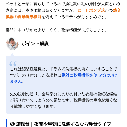
ペットと一緒に暮らしているので換毛期の毛の掃除が大変という
家庭には、本体価格は高くなりますが、
ヒートポンプ式
かつ
熱交
換器の自動洗浄機能
を備えているモデルがおすすめです。
部品にホコリがたまりにくく、乾燥機能が長持ちします。
ポイント解説
これは縦型洗濯機と、ドラム式洗濯機の両方にいえることで
すが、のり付けした洗濯物は
絶対に乾燥機能を使ってはいけ
ません
。
先の説明の通り、金属部分にのりの付いた衣類の微細な繊維
が張り付いてしまうので厳禁です。
乾燥機能の寿命が短くな
り故障しやすく
なります。
③ 運転音｜夜間や早朝に洗濯するなら静音タイプ