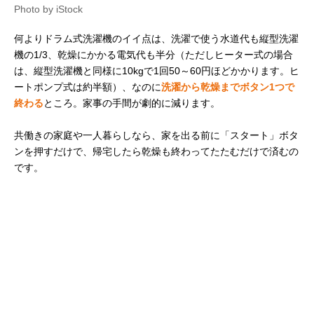
Photo by iStock
何よりドラム式洗濯機のイイ点は、洗濯で使う水道代も縦型洗濯
機の1/3、乾燥にかかる電気代も半分（ただしヒーター式の場合
は、縦型洗濯機と同様に10kgで1回50～60円ほどかかります。ヒ
ートポンプ式は約半額）、なのに
洗濯から乾燥までボタン1つで
終わる
ところ。家事の手間が劇的に減ります。
共働きの家庭や一人暮らしなら、家を出る前に「スタート」ボタ
ンを押すだけで、帰宅したら乾燥も終わってたたむだけで済むの
です。