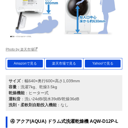
Photo by 楽天市場
Amazonで見る
楽天市場で見る
Yahoo!で見る
サイズ
：幅640×奥行600×高さ1,039mm
容量
：洗濯7kg、乾燥3.5kg
乾燥機能
：ヒーター式
運転音
：洗い24dB/脱水39dB/乾燥36dB
洗剤・柔軟剤自動投入機能
：なし
④ アクア(AQUA) ドラム式洗濯乾燥機 AQW-D12P-L