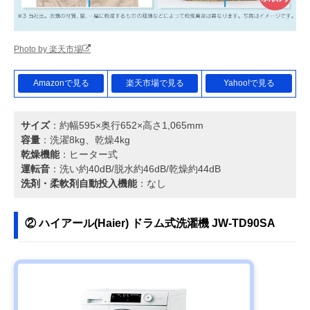
Photo by 楽天市場
Amazonで見る
楽天市場で見る
Yahoo!で見る
サイズ
：約幅595×奥行652×高さ1,065mm
容量
：洗濯8kg、乾燥4kg
乾燥機能
：ヒーター式
運転音
：洗い約40dB/脱水約46dB/乾燥約44dB
洗剤・柔軟剤自動投入機能
：なし
② ハイアール(Haier) ドラム式洗濯機 JW-TD90SA