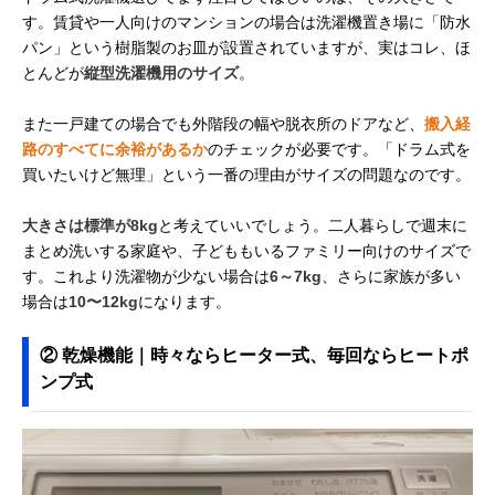
す。賃貸や一人向けのマンションの場合は洗濯機置き場に「防水
パン」という樹脂製のお皿が設置されていますが、実はコレ、ほ
とんどが
縦型洗濯機用のサイズ
。
また一戸建ての場合でも外階段の幅や脱衣所のドアなど、
搬入経
路のすべてに余裕があるか
のチェックが必要です。「ドラム式を
買いたいけど無理」という一番の理由がサイズの問題なのです。
大きさは標準が8kg
と考えていいでしょう。二人暮らしで週末に
まとめ洗いする家庭や、子どももいるファミリー向けのサイズで
す。これより洗濯物が少ない場合は
6～7kg
、さらに家族が多い
場合は
10〜12kg
になります。
② 乾燥機能｜時々ならヒーター式、毎回ならヒートポ
ンプ式