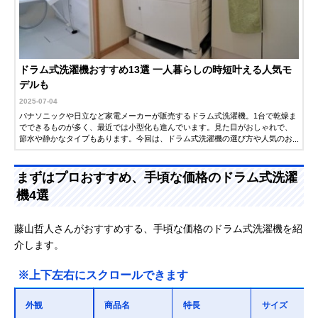
ドラム式洗濯機おすすめ13選 一人暮らしの時短叶える人気モ
デルも
2025-07-04
パナソニックや日立など家電メーカーが販売するドラム式洗濯機。1台で乾燥ま
でできるものが多く、最近では小型化も進んでいます。見た目がおしゃれで、
節水や静かなタイプもあります。今回は、ドラム式洗濯機の選び方や人気のお
すすめ商品をご紹介。一人暮らしに必要な洗濯容量や自動掃除・洗剤投入機能
にも注目です。
まずはプロおすすめ、手頃な価格のドラム式洗濯
機4選
藤山哲人さんがおすすめする、手頃な価格のドラム式洗濯機を紹
介します。
※上下左右にスクロールできます
外観
商品名
特長
サイズ