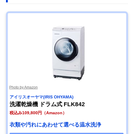
【プロおすすめ】
洗いムラを防ぐ、
幅595×奥行685
アクア(AQUA) ド
まっ直ぐ（水平）
高さ943mm（排
ラム式洗濯乾燥機
ドラム
水ホース含む）
AQW-D12P-L
楽天市場で見る
Photo by Amazon
アイリスオーヤマ(IRIS OHYAMA)
洗濯乾燥機 ドラム式 FLK842
税込み109,800円（Amazon）
衣類や汚れにあわせて選べる温水洗浄