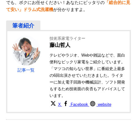
でも、ボクにお任せください！あなたにピッタリの
「総合的に見
て安い」ドラム式洗濯機
が分かりますよ。
技術系家電ライター
藤山哲人
テレビやラジオ、Webや雑誌などで、面白
便利なビックリ家電をご紹介しています。
「マツコの知らない世界」に番組史上最多
記事一覧
の6回出演させていただきました。ライタ
ーに加え電子回路や機械設計、ソフト開発
もするため技術面の良否もアドバイスして
います。
X
Facebook
website