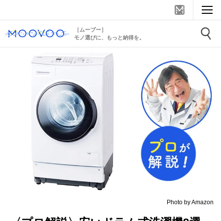
［ムーブー］
モノ選びに、もっと納得を。
Photo by Amazon