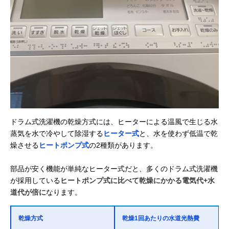
ドラム式洗濯機の乾燥方式には、ヒーターによる温風で生じる水
蒸気を水で冷やして除湿する
ヒーター式
と、水を使わず低温で乾
燥させる
ヒートポンプ式
の2種類があります。
部品が安く機能が単純なヒーター式だと、多くのドラム式洗濯機
が採用している
ヒートポンプ式に比べて乾燥にかかる電気代+水
道代が倍に
なります。
乾燥方式
乾燥1回あたりの水道光熱費