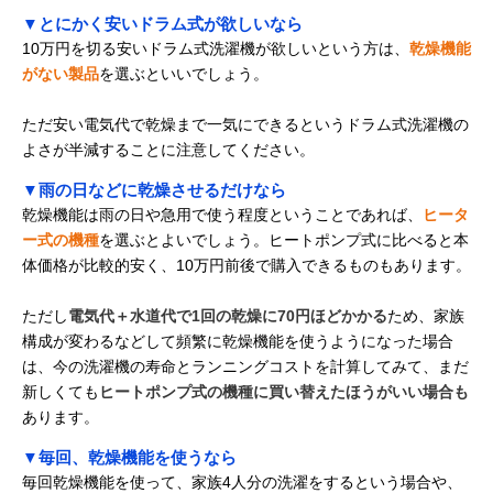
▼とにかく安いドラム式が欲しいなら
10万円を切る安いドラム式洗濯機が欲しいという方は、
乾燥機能
がない製品
を選ぶといいでしょう。
ただ安い電気代で乾燥まで一気にできるというドラム式洗濯機の
よさが半減することに注意してください。
▼雨の日などに乾燥させるだけなら
乾燥機能は雨の日や急用で使う程度ということであれば、
ヒータ
ー式の機種
を選ぶとよいでしょう。ヒートポンプ式に比べると本
体価格が比較的安く、10万円前後で購入できるものもあります。
ただし
電気代＋水道代で1回の乾燥に70円ほどかかる
ため、家族
構成が変わるなどして頻繁に乾燥機能を使うようになった場合
は、今の洗濯機の寿命とランニングコストを計算してみて、まだ
新しくても
ヒートポンプ式の機種に買い替えたほうがいい場合も
あります。
▼毎回、乾燥機能を使うなら
毎回乾燥機能を使って、家族4人分の洗濯をするという場合や、