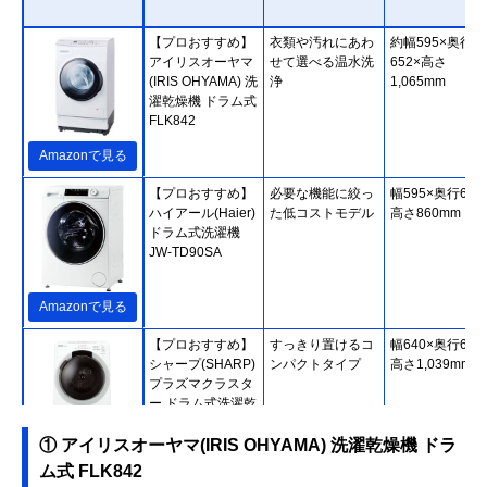
【プロおすすめ】
衣類や汚れにあわ
約幅595×奥行
アイリスオーヤマ
せて選べる温水洗
652×高さ
(IRIS OHYAMA) 洗
浄
1,065mm
濯乾燥機 ドラム式
FLK842
Amazonで見る
【プロおすすめ】
必要な機能に絞っ
幅595×奥行640
ハイアール(Haier)
た低コストモデル
高さ860mm
ドラム式洗濯機
JW-TD90SA
Amazonで見る
【プロおすすめ】
すっきり置けるコ
幅640×奥行600
シャープ(SHARP)
ンパクトタイプ
高さ1,039mm
プラズマクラスタ
ー ドラム式洗濯乾
燥機 ES-S7J
① アイリスオーヤマ(IRIS OHYAMA) 洗濯乾燥機 ドラ
Amazonで見る
ム式 FLK842