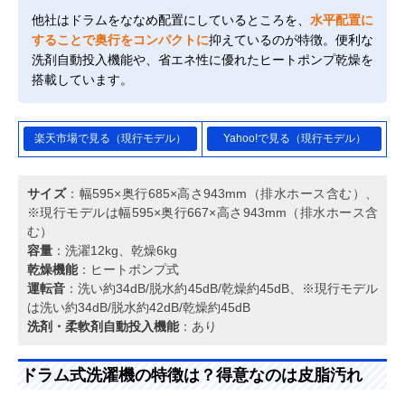
他社はドラムをななめ配置にしているところを、
水平配置に
することで奥行をコンパクトに
抑えているのが特徴。便利な
洗剤自動投入機能や、省エネ性に優れたヒートポンプ乾燥を
搭載しています。
楽天市場で見る（現行モデル）
Yahoo!で見る（現行モデル）
サイズ
：幅595×奥行685×高さ943mm（排水ホース含む）、
※現行モデルは幅595×奥行667×高さ943mm（排水ホース含
む）
容量
：洗濯12kg、乾燥6kg
乾燥機能
：ヒートポンプ式
運転音
：洗い約34dB/脱水約45dB/乾燥約45dB、※現行モデル
は洗い約34dB/脱水約42dB/乾燥約45dB
洗剤・柔軟剤自動投入機能
：あり
ドラム式洗濯機の特徴は？得意なのは皮脂汚れ