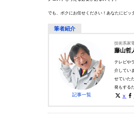
でも、ボクにお任せください！あなたにピッ
技術系家
藤山哲
テレビや
介してい
せていた
発もする
記事一覧
X