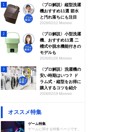
〈プロ解説〉縦型洗濯
1
機おすすめ11選 節水
と汚れ落ちにも注目
2026/02/12 Moovoo
〈プロ解説〉小型洗濯
2
機、おすすめ11選 二
槽式や脱水機能付きの
モデルも
2026/01/26 Moovoo
〈プロ解説〉洗濯機の
3
安い時期はいつ？ ド
ラム式・縦型をお得に
購入するコツを紹介
2026/02/19 Moovoo
オススメ特集
ゲーム特集
ゲームに関する特集ページです。