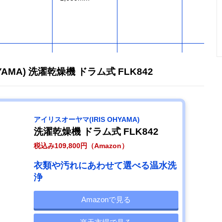
洗いムラを防
幅595×奥行
洗濯12kg、乾
ヒートポ
ぐ、まっ直ぐ
685×高さ
燥6kg
YAMA) 洗濯乾燥機 ドラム式 FLK842
（水平）ドラム
943mm（排水
ホース含む）
アイリスオーヤマ(IRIS OHYAMA)
洗濯乾燥機 ドラム式 FLK842
税込み109,800円（Amazon）
衣類や汚れにあわせて選べる温水洗
浄
Amazonで見る