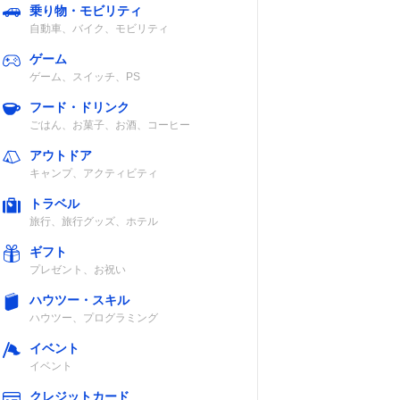
運転音
洗剤・柔軟剤自
乗り物・モビリティ
動投入機能
自動車、バイク、モビリティ
ゲーム
式
洗い約40dB/脱
なし
ゲーム、スイッチ、PS
水約46dB/乾燥
フード・ドリンク
約44dB
ごはん、お菓子、お酒、コーヒー
アウトドア
キャンプ、アクティビティ
トラベル
洗い33dB/脱水
あり
旅行、旅行グッズ、ホテル
48dB
ギフト
プレゼント、お祝い
ハウツー・スキル
ハウツー、プログラミング
イベント
式
洗い24dB/脱水
なし
イベント
39dB/乾燥36dB
クレジットカード