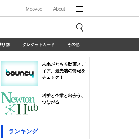
Moovoo
About
乗り物
クレジットカード
その他
未来がともる動画メデ
ィア。最先端の情報を
チェック！
科学と企業と出会う、
つながる
ランキング