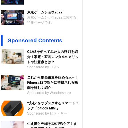
東京ゲームショウ2022
東京ゲームショウ2022に関する
特集ページです。
Sponsored Contents
CLASを使ってみた人の評判を紹
介！家電・家具レンタルのメリッ
トや注意点とは？
Sponsored by CLAS
これから動画編集を始める人へ！
Filmora12で新たに搭載される機
能を詳しく紹介
Sponsored by Wondershare
“安心”をサブスクするスマートロ
ック「bitlock MINI」
Sponsored by ビットキー
生え際と先端を1本でWケア！ま