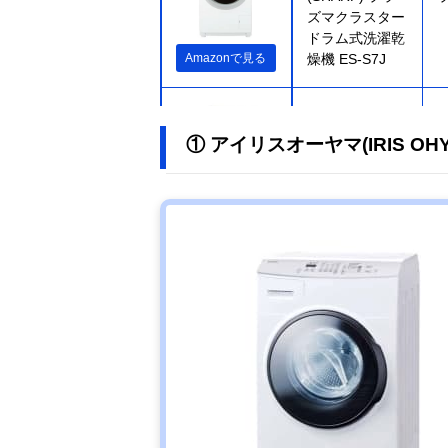
ズマクラスター
ドラム式洗濯乾
Amazonで見る
燥機 ES-S7J
【プロおすす
め】アクア
① アイリスオーヤマ(IRIS OH
(AQUA) ドラム
式洗濯乾燥機
AQW-D12P-L
楽天市場で見る