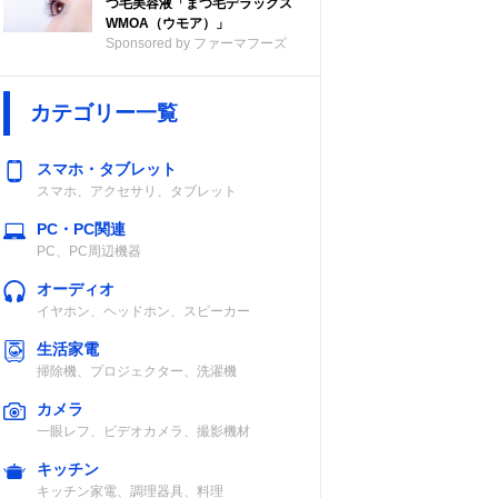
つ毛美容液「まつ毛デラックス
WMOA（ウモア）」
Sponsored by ファーマフーズ
カテゴリー一覧
スマホ・タブレット
スマホ、アクセサリ、タブレット
PC・PC関連
PC、PC周辺機器
オーディオ
イヤホン、ヘッドホン、スピーカー
生活家電
掃除機、プロジェクター、洗濯機
カメラ
一眼レフ、ビデオカメラ、撮影機材
キッチン
キッチン家電、調理器具、料理