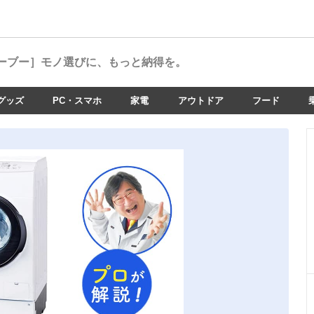
ーブー］
モノ選びに、もっと納得を。
グッズ
PC・スマホ
家電
アウトドア
フード