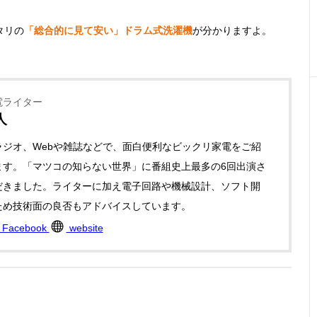
タリの
「総合的に見て安い」ドラム式洗濯機
が分かりますよ。
電ライター
人
ラジオ、Webや雑誌などで、面白便利なビックリ家電をご紹
ます。「マツコの知らない世界」に番組史上最多の6回出演さ
だきました。ライターに加え電子回路や機械設計、ソフト開
ため技術面の良否もアドバイスしています。
Facebook
website