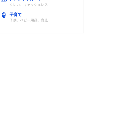
クレカ、キャッシュレス
子育て
子供、ベビー用品、育児
ンプ式
洗い約34dB/脱
あり
水約45dB/乾燥
約45dB