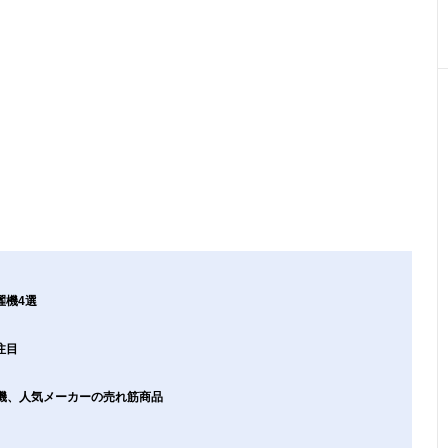
濯機4選
注目
濯機、人気メーカーの売れ筋商品