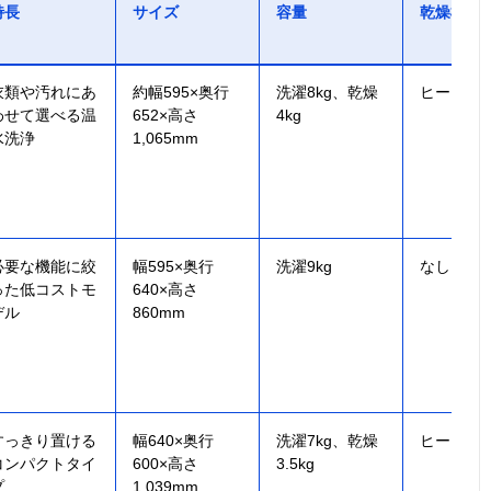
特長
サイズ
容量
乾燥機能
衣類や汚れにあ
約幅595×奥行
洗濯8kg、乾燥
ヒーター
わせて選べる温
652×高さ
4kg
水洗浄
1,065mm
必要な機能に絞
幅595×奥行
洗濯9kg
なし
った低コストモ
640×高さ
デル
860mm
すっきり置ける
幅640×奥行
洗濯7kg、乾燥
ヒーター
コンパクトタイ
600×高さ
3.5kg
プ
1,039mm