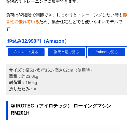
を決めてトレーニングに集中できます。
負荷は32段階で調節でき、しっかりとトレーニングしたい時も
静
音性に優れている
ため、集合住宅などでも使いやすいモデルで
す。
税込み32,990円（Amazon）
Amazonで見る
楽天市場で見る
Yahoo!で見る
サイズ
：幅51×奥行161×高さ62cm（使用時）
重量
：約23.0kg
耐荷重
：150kg
折りたたみ
：×
② IROTEC（アイロテック） ローイングマシン
RM201H