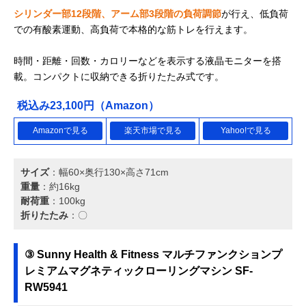
シリンダー部12段階、アーム部3段階の負荷調節
が行え、低負荷
での有酸素運動、高負荷で本格的な筋トレを行えます。
時間・距離・回数・カロリーなどを表示する液晶モニターを搭
載。コンパクトに収納できる折りたたみ式です。
税込み23,100円（Amazon）
Amazonで見る
楽天市場で見る
Yahoo!で見る
サイズ
：幅60×奥行130×高さ71cm
重量
：約16kg
耐荷重
：100kg
折りたたみ
：〇
③ Sunny Health & Fitness マルチファンクションプ
レミアムマグネティックローリングマシン SF-
RW5941