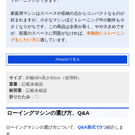
家庭用マシンはスペースや収納の点からコンパクトなものが
好まれますが、小さなマシンほどトレーニング中の動作も小
さくなりがちです。この商品は全長が長く、やや大きめです
が、部屋のスペースに問題がなければ、
本格的にトレーニン
グをしたい方に
適しています。
Amazonで見る
サイズ
：約幅48×高さ60cm（使用時）
重量
：記載未確認
耐荷重
：記載未確認
折りたたみ
：〇
ローイングマシンの選び方、Q&A
ローイングマシンの選び方について、
Q&A形式で3つ
紹介しま
す。