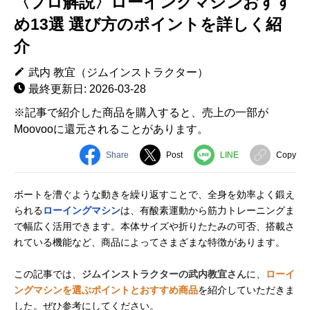
〈プロ解説〉ローイングマシンおすす
め13選 選び方のポイントを詳しく紹
介
武内 教宜（ジムインストラクター）
最終更新日: 2026-03-28
※記事で紹介した商品を購入すると、売上の一部が
Moovooに還元されることがあります。
Share
Post
LINE
Copy
ボートを漕ぐような動きを繰り返すことで、全身を効率よく鍛え
られる
ローイングマシン
は、有酸素運動から筋力トレーニングま
で幅広く活用できます。本体サイズや折りたたみの可否、搭載さ
れている機能など、商品によってさまざまな特徴があります。
この記事では、
ジムインストラクターの武内教宜さん
に、
ローイ
ングマシンを選ぶポイントとおすすめ商品
を紹介していただきま
した。ぜひ参考にしてください。