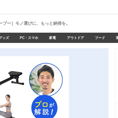
ーブー］
モノ選びに、もっと納得を。
グッズ
PC・スマホ
家電
アウトドア
フード