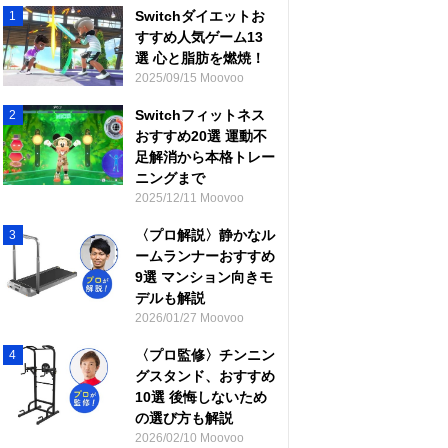
Switchダイエットお
1
すすめ人気ゲーム13
選 心と脂肪を燃焼！
2025/09/15 Moovoo
Switchフィットネス
2
おすすめ20選 運動不
足解消から本格トレー
ニングまで
2025/12/11 Moovoo
〈プロ解説〉静かなル
3
ームランナーおすすめ
9選 マンション向きモ
デルも解説
2026/01/27 Moovoo
〈プロ監修〉チンニン
4
グスタンド、おすすめ
10選 後悔しないため
の選び方も解説
2026/02/10 Moovoo