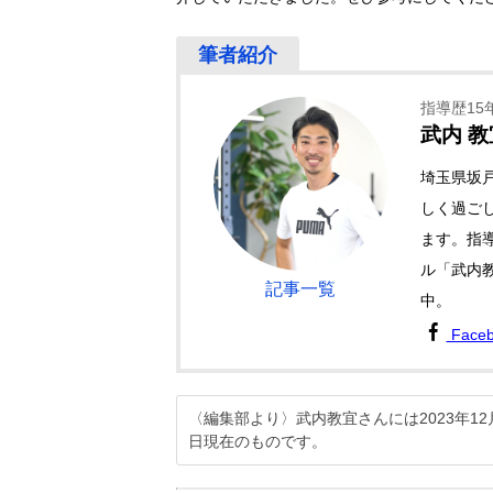
指導歴15
武内 教
埼玉県坂
しく過ごし
ます。指導
ル「武内
記事一覧
中。
Face
〈編集部より〉武内教宜さんには2023年
日現在のものです。