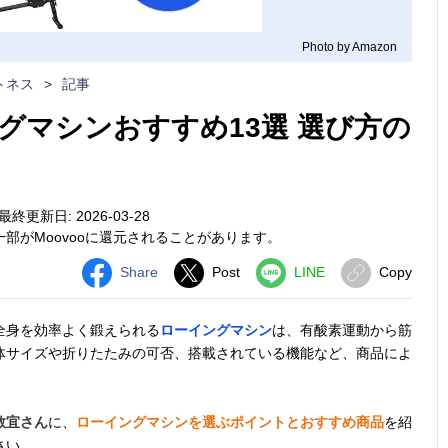
Photo by Amazon
トネス
>
記事
グマシンおすすめ13選 選び方の
最終更新日: 2026-03-28
部がMoovooに還元されることがあります。
Share
Post
LINE
Copy
全身を効率よく鍛えられる
ローイングマシン
は、有酸素運動から筋
体サイズや折りたたみの可否、搭載されている機能など、商品によ
教宜さん
に、
ローイングマシンを選ぶポイントとおすすめ商品
を紹
さい。