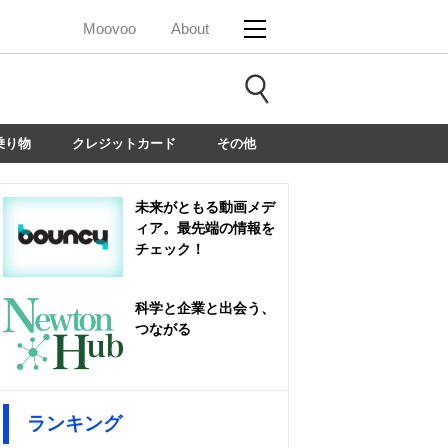
Moovoo
About
乗り物
クレジットカード
その他
未来がともる動画メデ
ィア。最先端の情報を
チェック！
科学と企業と出会う、
つながる
ランキング