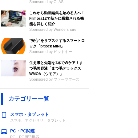
Sponsored by CLAS
これから動画編集を始める人へ！
Filmora12で新たに搭載される機
能を詳しく紹介
Sponsored by Wondershare
“安心”をサブスクするスマートロ
ック「bitlock MINI」
Sponsored by ビットキー
生え際と先端を1本でWケア！ま
つ毛美容液「まつ毛デラックス
WMOA（ウモア）」
Sponsored by ファーマフーズ
カテゴリー一覧
スマホ・タブレット
スマホ、アクセサリ、タブレット
PC・PC関連
PC、PC周辺機器