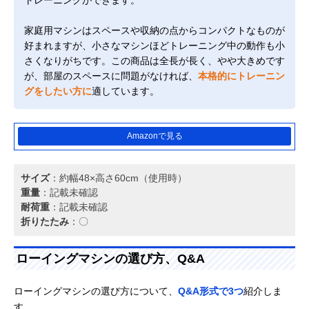
家庭用マシンはスペースや収納の点からコンパクトなものが
好まれますが、小さなマシンほどトレーニング中の動作も小
さくなりがちです。この商品は全長が長く、やや大きめです
が、部屋のスペースに問題がなければ、
本格的にトレーニン
グをしたい方に
適しています。
Amazonで見る
サイズ
：約幅48×高さ60cm（使用時）
重量
：記載未確認
耐荷重
：記載未確認
折りたたみ
：〇
ローイングマシンの選び方、Q&A
ローイングマシンの選び方について、
Q&A形式で3つ
紹介しま
す。