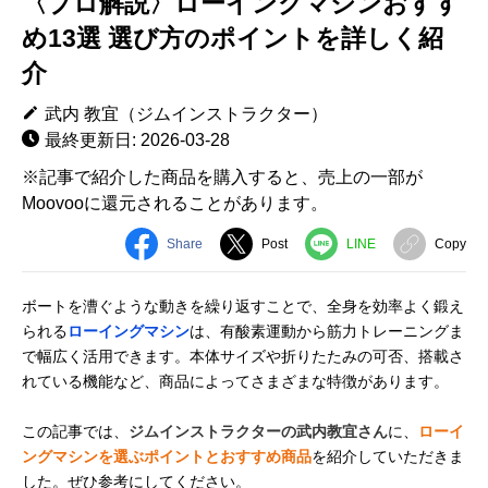
〈プロ解説〉ローイングマシンおすす
め13選 選び方のポイントを詳しく紹
介
武内 教宜（ジムインストラクター）
最終更新日: 2026-03-28
※記事で紹介した商品を購入すると、売上の一部が
Moovooに還元されることがあります。
Share
Post
LINE
Copy
ボートを漕ぐような動きを繰り返すことで、全身を効率よく鍛え
られる
ローイングマシン
は、有酸素運動から筋力トレーニングま
で幅広く活用できます。本体サイズや折りたたみの可否、搭載さ
れている機能など、商品によってさまざまな特徴があります。
この記事では、
ジムインストラクターの武内教宜さん
に、
ローイ
ングマシンを選ぶポイントとおすすめ商品
を紹介していただきま
した。ぜひ参考にしてください。