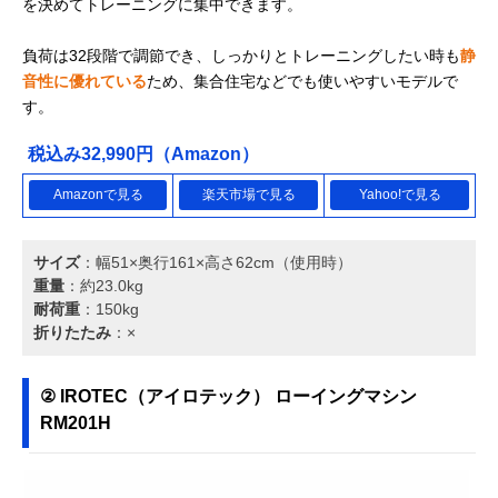
を決めてトレーニングに集中できます。
負荷は32段階で調節でき、しっかりとトレーニングしたい時も
静
音性に優れている
ため、集合住宅などでも使いやすいモデルで
す。
税込み32,990円（Amazon）
Amazonで見る
楽天市場で見る
Yahoo!で見る
サイズ
：幅51×奥行161×高さ62cm（使用時）
重量
：約23.0kg
耐荷重
：150kg
折りたたみ
：×
② IROTEC（アイロテック） ローイングマシン
RM201H