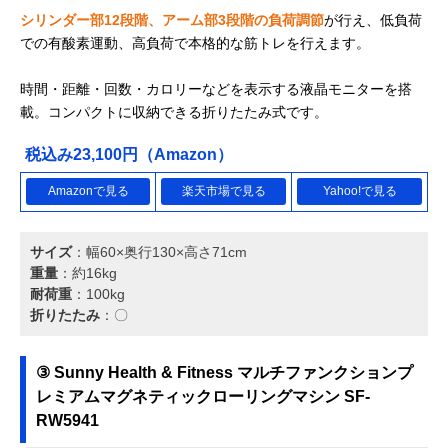
シリンダー部12段階、アーム部3段階の負荷調節
が行え、低負荷
での有酸素運動、高負荷で本格的な筋トレを行えます。
時間・距離・回数・カロリーなどを表示する液晶モニターを搭
載。コンパクトに収納できる折りたたみ式です。
税込み23,100円（Amazon）
Amazonで見る
楽天市場で見る
Yahoo!で見る
サイズ
：幅60×奥行130×高さ71cm
重量
：約16kg
耐荷重
：100kg
折りたたみ
：〇
③ Sunny Health & Fitness マルチファンクションプ
レミアムマグネティックローリングマシン SF-
RW5941