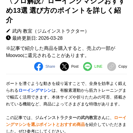
〈プロ解説〉ローイングマシンおすす
め13選 選び方のポイントを詳しく紹
介
武内 教宜（ジムインストラクター）
最終更新日: 2026-03-28
※記事で紹介した商品を購入すると、売上の一部が
Moovooに還元されることがあります。
Share
Post
LINE
Copy
ボートを漕ぐような動きを繰り返すことで、全身を効率よく鍛え
られる
ローイングマシン
は、有酸素運動から筋力トレーニングま
で幅広く活用できます。本体サイズや折りたたみの可否、搭載さ
れている機能など、商品によってさまざまな特徴があります。
この記事では、
ジムインストラクターの武内教宜さん
に、
ローイ
ングマシンを選ぶポイントとおすすめ商品
を紹介していただきま
した。ぜひ参考にしてください。