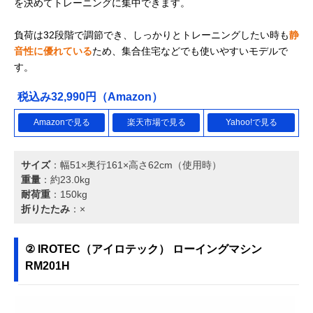
を決めてトレーニングに集中できます。
負荷は32段階で調節でき、しっかりとトレーニングしたい時も
静
音性に優れている
ため、集合住宅などでも使いやすいモデルで
す。
税込み32,990円（Amazon）
Amazonで見る
楽天市場で見る
Yahoo!で見る
サイズ
：幅51×奥行161×高さ62cm（使用時）
重量
：約23.0kg
耐荷重
：150kg
折りたたみ
：×
② IROTEC（アイロテック） ローイングマシン
RM201H