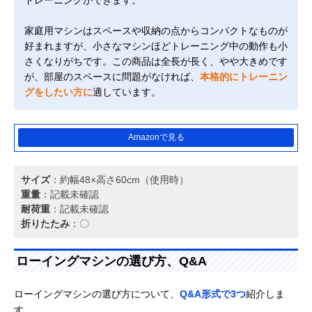
家庭用マシンはスペースや収納の点からコンパクトなものが
好まれますが、小さなマシンほどトレーニング中の動作も小
さくなりがちです。この商品は全長が長く、やや大きめです
が、部屋のスペースに問題がなければ、
本格的にトレーニン
グをしたい方に
適しています。
Amazonで見る
サイズ
：約幅48×高さ60cm（使用時）
重量
：記載未確認
耐荷重
：記載未確認
折りたたみ
：〇
ローイングマシンの選び方、Q&A
ローイングマシンの選び方について、
Q&A形式で3つ
紹介しま
す。