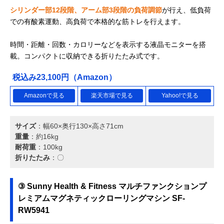
シリンダー部12段階、アーム部3段階の負荷調節
が行え、低負荷
での有酸素運動、高負荷で本格的な筋トレを行えます。
時間・距離・回数・カロリーなどを表示する液晶モニターを搭
載。コンパクトに収納できる折りたたみ式です。
税込み23,100円（Amazon）
Amazonで見る
楽天市場で見る
Yahoo!で見る
サイズ
：幅60×奥行130×高さ71cm
重量
：約16kg
耐荷重
：100kg
折りたたみ
：〇
③ Sunny Health & Fitness マルチファンクションプ
レミアムマグネティックローリングマシン SF-
RW5941