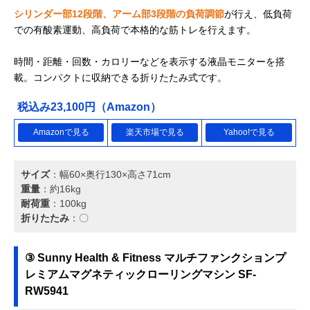
シリンダー部12段階、アーム部3段階の負荷調節
が行え、低負荷
での有酸素運動、高負荷で本格的な筋トレを行えます。
時間・距離・回数・カロリーなどを表示する液晶モニターを搭
載。コンパクトに収納できる折りたたみ式です。
税込み23,100円（Amazon）
Amazonで見る
楽天市場で見る
Yahoo!で見る
サイズ
：幅60×奥行130×高さ71cm
重量
：約16kg
耐荷重
：100kg
折りたたみ
：〇
③ Sunny Health & Fitness マルチファンクションプ
レミアムマグネティックローリングマシン SF-
RW5941