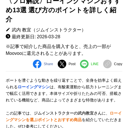
〈プロ解説〉ローイングマシンおすす
め13選 選び方のポイントを詳しく紹
介
武内 教宜（ジムインストラクター）
最終更新日: 2026-03-28
※記事で紹介した商品を購入すると、売上の一部が
Moovooに還元されることがあります。
Share
Post
LINE
Copy
ボートを漕ぐような動きを繰り返すことで、全身を効率よく鍛え
られる
ローイングマシン
は、有酸素運動から筋力トレーニングま
で幅広く活用できます。本体サイズや折りたたみの可否、搭載さ
れている機能など、商品によってさまざまな特徴があります。
この記事では、
ジムインストラクターの武内教宜さん
に、
ローイ
ングマシンを選ぶポイントとおすすめ商品
を紹介していただきま
した。ぜひ参考にしてください。