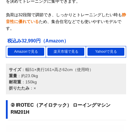
を決めてトレーニングに集中できます。
負荷は32段階で調節でき、しっかりとトレーニングしたい時も
静
音性に優れている
ため、集合住宅などでも使いやすいモデルで
す。
税込み32,990円（Amazon）
Amazonで見る
楽天市場で見る
Yahoo!で見る
サイズ
：幅51×奥行161×高さ62cm（使用時）
重量
：約23.0kg
耐荷重
：150kg
折りたたみ
：×
② IROTEC（アイロテック） ローイングマシン
RM201H