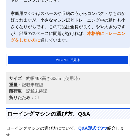
家庭用マシンはスペースや収納の点からコンパクトなものが
好まれますが、小さなマシンほどトレーニング中の動作も小
さくなりがちです。この商品は全長が長く、やや大きめです
が、部屋のスペースに問題がなければ、
本格的にトレーニン
グをしたい方に
適しています。
Amazonで見る
サイズ
：約幅48×高さ60cm（使用時）
重量
：記載未確認
耐荷重
：記載未確認
折りたたみ
：〇
ローイングマシンの選び方、Q&A
ローイングマシンの選び方について、
Q&A形式で3つ
紹介しま
す。