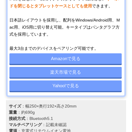
ドを閉じるとタブレットケースとしても使用
できます。
日本語レイアウトを採用し、配列をWindows/Android用、Ｍ
ac用、iOS用に切り替え可能。キータイプはパンタグラフ方
式を採用しています。
最大3台までのデバイスをペアリング可能です。
Amazonで見る
楽天市場で見る
Yahoo!で見る
サイズ
：幅250×奥行192×高さ20mm
重量
：約690g
接続方式
：Bluetooth5.1
マルチペアリング
：記載未確認
電源
：充電式リチウムイオン電池