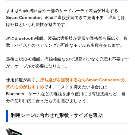
まずはApple純正品や一部のサードパーティ製品が対応する
Smart Connector
。iPadに直接接続できて充電不要、遅延もほ
ぼゼロという利便性が魅力です。
次に
Bluetooth接続
。製品の選択肢が豊富で価格帯も幅広く、複
数デバイスとのペアリングが可能なモデルも多数存在します。
最後に
USB-C接続
。有線接続なので遅延が少なく充電も不要です
が、ケーブルが必要になります。
使用頻度が高く、
持ち運びを重視するならSmart Connector方
式のものがおすすめ
です。コストを抑えたい場合には
Bluetooth、ゲームなどの遅延を嫌う使用には有線接続など、自
分の使用目的に合ったものを選びましょう。
利用シーンに合わせた形状・サイズを選ぶ