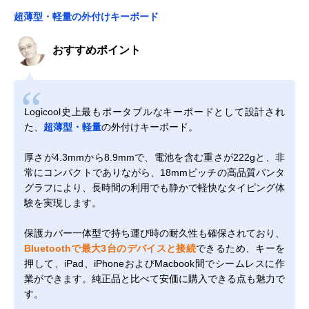
超薄型・軽量の外付けキーボード
おすすめポイント
Logicool史上最もポータブルなキーボードとして設計され
た、
超薄型・軽量
の外付けキーボード。
厚さが4.3mmから8.9mmで、電池を含む重さが222gと、非
常にコンパクトでありながら、18mmピッチの高品質パンタ
グラフにより、長時間の利用でも静かで軽快なタイピング体
験を実現します。
保護カバー一体型で持ち運び時の耐久性も確保されており、
Bluetoothで最大3台のデバイスと接続
できるため、キーを
押して、iPad、iPhoneおよびMacbook間でシームレスに作
業ができます。純正品と比べて安価に購入できる点も魅力で
す。