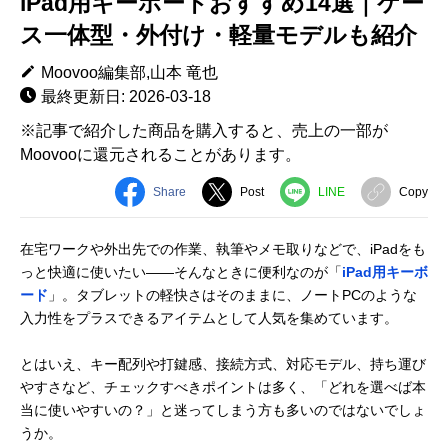
iPad用キーボードおすすめ14選｜ケー
ス一体型・外付け・軽量モデルも紹介
Moovoo編集部,山本 竜也
最終更新日: 2026-03-18
※記事で紹介した商品を購入すると、売上の一部が
Moovooに還元されることがあります。
Share
Post
LINE
Copy
在宅ワークや外出先での作業、執筆やメモ取りなどで、iPadをも
っと快適に使いたい――そんなときに便利なのが「
iPad用キーボ
ード
」。タブレットの軽快さはそのままに、ノートPCのような
入力性をプラスできるアイテムとして人気を集めています。
とはいえ、キー配列や打鍵感、接続方式、対応モデル、持ち運び
やすさなど、チェックすべきポイントは多く、「どれを選べば本
当に使いやすいの？」と迷ってしまう方も多いのではないでしょ
うか。