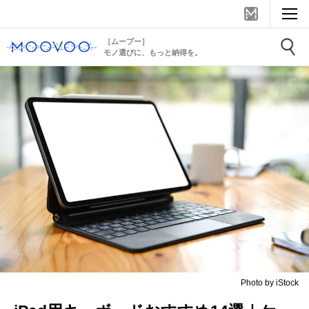
［ムーブー］
モノ選びに、もっと納得を。
Photo by iStock