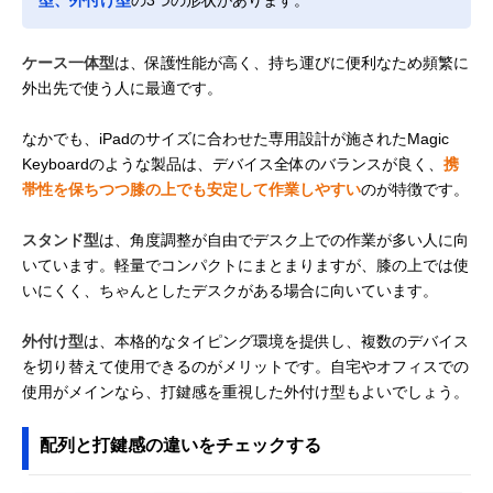
ケース一体型
は、保護性能が高く、持ち運びに便利なため頻繁に
外出先で使う人に最適です。
なかでも、iPadのサイズに合わせた専用設計が施されたMagic
Keyboardのような製品は、デバイス全体のバランスが良く、
携
帯性を保ちつつ膝の上でも安定して作業しやすい
のが特徴です。
スタンド型
は、角度調整が自由でデスク上での作業が多い人に向
いています。軽量でコンパクトにまとまりますが、膝の上では使
いにくく、ちゃんとしたデスクがある場合に向いています。
外付け型
は、本格的なタイピング環境を提供し、複数のデバイス
を切り替えて使用できるのがメリットです。自宅やオフィスでの
使用がメインなら、打鍵感を重視した外付け型もよいでしょう。
配列と打鍵感の違いをチェックする