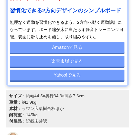
習慣化できる2方向デザインのシンプルボード
無理なく運動を習慣化できるよう、2方向へ動く運動設計に
なっています。ボード端が床に当たらず静音トレーニング可
能。表面に滑り止めを施し、取り組みやすい。
Amazonで見る
楽天市場で見る
Yahoo!で見る
サイズ
：約幅44.5×奥行34.3×高さ7.6cm
重量
：約1.9kg
素材
：ラワン広葉樹合板ほか
耐荷重
：145kg
付属品
：記載未確認