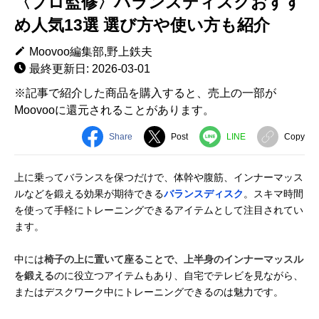
〈プロ監修〉バランスディスクおすす
め人気13選 選び方や使い方も紹介
Moovoo編集部,野上鉄夫
最終更新日: 2026-03-01
※記事で紹介した商品を購入すると、売上の一部が
Moovooに還元されることがあります。
Share
Post
LINE
Copy
上に乗ってバランスを保つだけで、体幹や腹筋、インナーマッス
ルなどを鍛える効果が期待できる
バランスディスク
。スキマ時間
を使って手軽にトレーニングできるアイテムとして注目されてい
ます。
中には
椅子の上に置いて座ることで、上半身のインナーマッスル
を鍛える
のに役立つアイテムもあり、自宅でテレビを見ながら、
またはデスクワーク中にトレーニングできるのは魅力です。