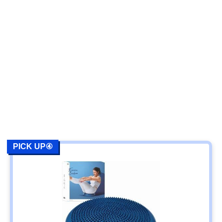
PICK UP④