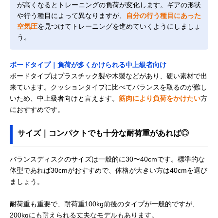
が高くなるとトレーニングの負荷が変化します。ギアの形状
や行う種目によって異なりますが、
自分の行う種目にあった
空気圧
を見つけてトレーニングを進めていくようにしましょ
う。
ボードタイプ｜負荷が多くかけられる中上級者向け
ボードタイプはプラスチック製や木製などがあり、硬い素材で出
来ています。クッションタイプに比べてバランスを取るのが難し
いため、中上級者向けと言えます。
筋肉により負荷をかけたい
方
におすすめです。
サイズ｜コンパクトでも十分な耐荷重があれば◎
バランスディスクのサイズは一般的に30〜40cmです。標準的な
体型であれば30cmがおすすめで、体格が大きい方は40cmを選び
ましょう。
耐荷重も重要で、耐荷重100kg前後のタイプが一般的ですが、
200kgにも耐えられる丈夫なモデルもあります。