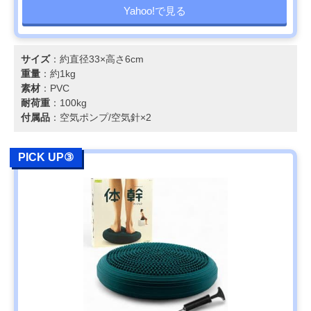
Yahoo!で見る
サイズ
：約直径33×高さ6cm
重量
：約1kg
素材
：PVC
耐荷重
：100kg
付属品
：空気ポンプ/空気針×2
PICK UP③