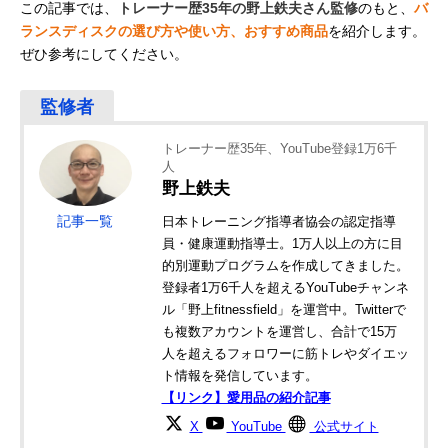
この記事では、
トレーナー歴35年の野上鉄夫さん監修
のもと、
バ
ランスディスクの選び方や使い方、おすすめ商品
を紹介します。
ぜひ参考にしてください。
トレーナー歴35年、YouTube登録1万6千
人
野上鉄夫
記事一覧
日本トレーニング指導者協会の認定指導
員・健康運動指導士。1万人以上の方に目
的別運動プログラムを作成してきました。
登録者1万6千人を超えるYouTubeチャンネ
ル「野上fitnessfield」を運営中。Twitterで
も複数アカウントを運営し、合計で15万
人を超えるフォロワーに筋トレやダイエッ
ト情報を発信しています。
【リンク】愛用品の紹介記事
X
YouTube
公式サイト