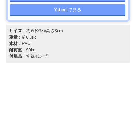
Yahoo!で見る
サイズ
：約直径33×高さ8cm
重量
：約0.9kg
素材
：PVC
耐荷重
：90kg
付属品
：空気ポンプ