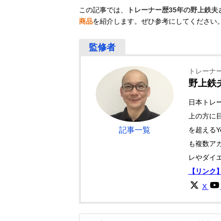
この記事では、
トレーナー歴35年の野上鉄夫
商品
を紹介します。ぜひ参考にしてください
トレーナー
野上鉄
日本トレ
上の方に
を超えるYo
記事一覧
も複数ア
レやダイ
【リンク
X