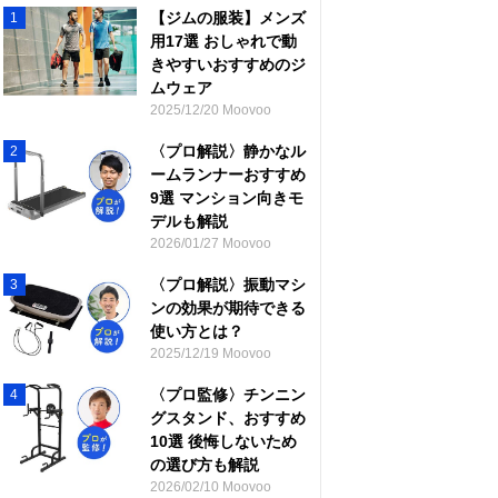
【ジムの服装】メンズ
1
用17選 おしゃれで動
きやすいおすすめのジ
ムウェア
2025/12/20 Moovoo
〈プロ解説〉静かなル
2
ームランナーおすすめ
9選 マンション向きモ
デルも解説
2026/01/27 Moovoo
〈プロ解説〉振動マシ
3
ンの効果が期待できる
使い方とは？
2025/12/19 Moovoo
〈プロ監修〉チンニン
4
グスタンド、おすすめ
10選 後悔しないため
の選び方も解説
2026/02/10 Moovoo