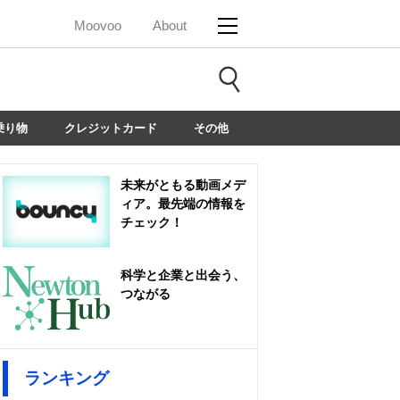
Moovoo
About
乗り物
クレジットカード
その他
未来がともる動画メデ
ィア。最先端の情報を
チェック！
科学と企業と出会う、
つながる
ランキング