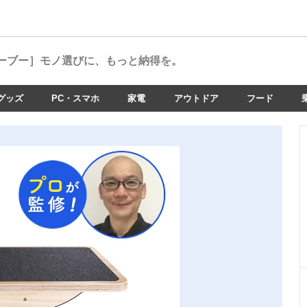
ーブー］
モノ選びに、もっと納得を。
グッズ
PC・スマホ
家電
アウトドア
フード