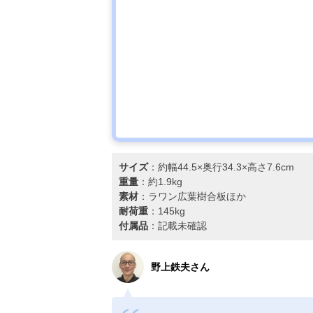
サイズ
：約幅44.5×奥行34.3×高さ7.6cm
重量
：約1.9kg
素材
：ラワン広葉樹合板ほか
耐荷重
：145kg
付属品
：記載未確認
野上鉄夫さん