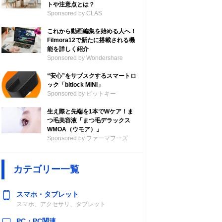
トや注意点とは？
Sponsored by CLAS
これから動画編集を始める人へ！
Filmora12で新たに搭載される機
能を詳しく紹介
Sponsored by Wondershare
“安心”をサブスクするスマートロ
ック「bitlock MINI」
Sponsored by ビットキー
生え際と先端を1本でWケア！ま
つ毛美容液「まつ毛デラックス
WMOA（ウモア）」
Sponsored by ファーマフーズ
カテゴリー一覧
スマホ・タブレット
スマホ、アクセサリ、タブレット
PC・PC関連