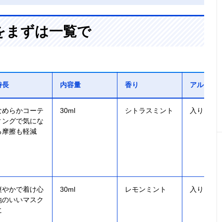
をまずは一覧で
特長
内容量
香り
アルコー
なめらかコーテ
30ml
シトラスミント
入り
ィングで気にな
る摩擦も軽減
爽やかで着け心
30ml
レモンミント
入り
地のいいマスク
に