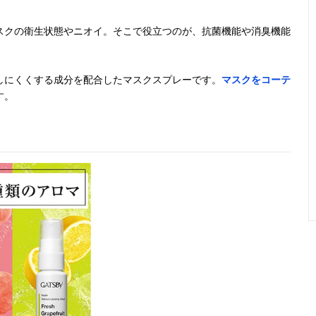
すっきりした香
25ml
ユーカリ・ミン
入り
りの天然アロマ
ト・レモンなど
スクの衛生状態やニオイ。そこで役立つのが、抗菌機能や消臭機能
しにくくする成分を配合したマスクスプレーです。
マスクをコーテ
す。
独自の密着技術
50ml
記載未確認
入り
で清潔な状態を
キープ
見た目も香りも
200ml
グルーミングシ
入り
爽やかなアイテ
トラス
ム