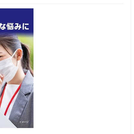
冷涼感があるス
28ml
ゆずレモン
入り
プレーでリフレ
ッシュ
マスク内の不快
18ml
シトラス
入り
なムレ・ニオイ
対策に
茶カテキンがベ
60ml
アクアフローラ
記載未確
ースの商品
ル