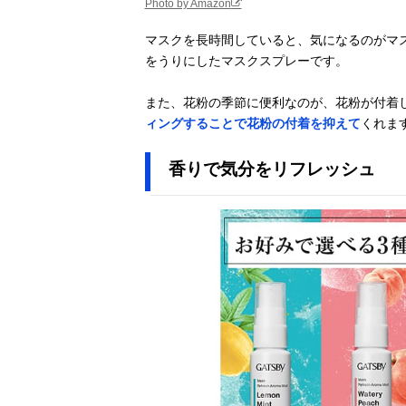
Photo by Amazon
パーフェクトポ
Amazonで見る
ーション
マスクを長時間していると、気になるのがマ
(PERFECT
をうりにしたマスクスプレーです。
PORTION) ブ
リーズイージー
また、花粉の季節に便利なのが、花粉が付着
マスクスプレー
ィングすることで花粉の付着を抑えて
くれま
25mL
香りで気分をリフレッシュ
染めQテクノロ
Amazonで見る
ジィ(Somay-Q
Technology) マ
スクはガードし
なければ！EX
レノアジャパン
Amazonで見る
PROUDMEN マ
スク＆ファブリ
ックリフレッシ
ャー