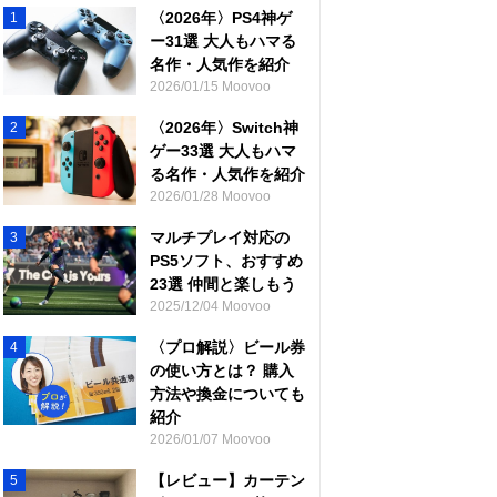
〈2026年〉PS4神ゲ
1
ー31選 大人もハマる
名作・人気作を紹介
2026/01/15 Moovoo
〈2026年〉Switch神
2
ゲー33選 大人もハマ
る名作・人気作を紹介
2026/01/28 Moovoo
マルチプレイ対応の
3
PS5ソフト、おすすめ
23選 仲間と楽しもう
2025/12/04 Moovoo
〈プロ解説〉ビール券
4
の使い方とは？ 購入
方法や換金についても
紹介
2026/01/07 Moovoo
【レビュー】カーテン
5