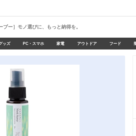
ーブー］
モノ選びに、もっと納得を。
グッズ
PC・スマホ
家電
アウトドア
フード