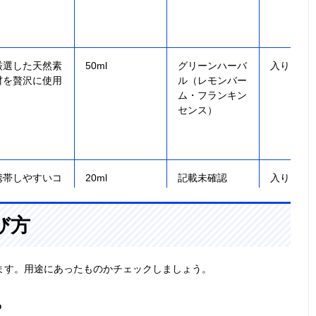
厳選した天然素
50ml
グリーンハーバ
入り
材を贅沢に使用
ル（レモンバー
ム・フランキン
センス）
携帯しやすいコ
20ml
記載未確認
入り
ンパクトサイズ
び方
ます。用途にあったものかチェックしましょう。
イオンの力でマ
20ml
記載未確認
なし
ら
スクをバリア