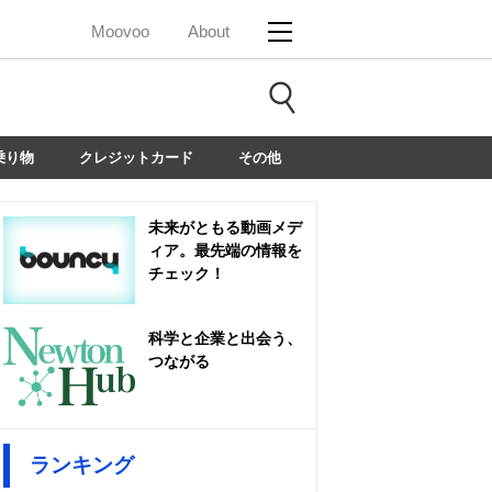
Moovoo
About
乗り物
クレジットカード
その他
未来がともる動画メデ
ィア。最先端の情報を
チェック！
科学と企業と出会う、
つながる
ランキング