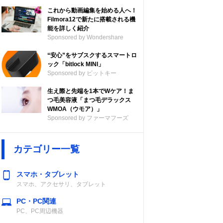
これから動画編集を始める人へ！
Filmora12で新たに搭載される機
能を詳しく紹介
Sponsored by Wondershare
“安心”をサブスクするスマートロ
ック「bitlock MINI」
Sponsored by ビットキー
ル
生え際と先端を1本でWケア！ま
つ毛美容液「まつ毛デラックス
WMOA（ウモア）」
Sponsored by ファーマフーズ
カテゴリー一覧
スマホ・タブレット
スマホ、アクセサリ、タブレット
PC・PC関連
PC、PC周辺機器