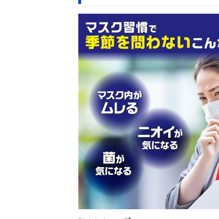
マスクでブロッ
ク
Amazonで見る
白元アース ア
Amazonで見る
イスノン マス
クひんやりスプ
レー
小林製薬 のど
Amazonで見る
ぬ～るマスクス
プレー ムレ感
対策
キシマ Green
Amazonで見る
Tea Lab 抗菌抗
ウイルス マス
クスプレー