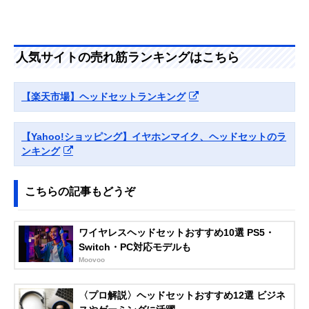
Anker（アンカ
完全ワイヤレスで
カナル型（両耳
Amazonで見る
ー） Soundcore
8時間の連続再生
Liberty 5
ができる
人気サイトの売れ筋ランキングはこちら
SOUNDPEATS（
AI適応型ノイズリ
カナル型（両耳
Amazonで見る
サウンドピーツ）
ダクションと高品
Air5 Pro
質マイクを搭載
【楽天市場】ヘッドセットランキング
SONY（ソニー）
ロングバッテリー
カナル型（両耳
Amazonで見る
ワイヤレスノイズ
&クイック充電対
キャンセリングス
応の軽量モデル
【Yahoo!ショッピング】イヤホンマイク、ヘッドセットのラ
テレオヘッドセッ
ンキング
ト WI-1000XM2
こちらの記事もどうぞ
ワイヤレスヘッドセットおすすめ10選 PS5・
Switch・PC対応モデルも
Moovoo
〈プロ解説〉ヘッドセットおすすめ12選 ビジネ