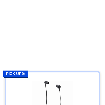
PICK UP⑥