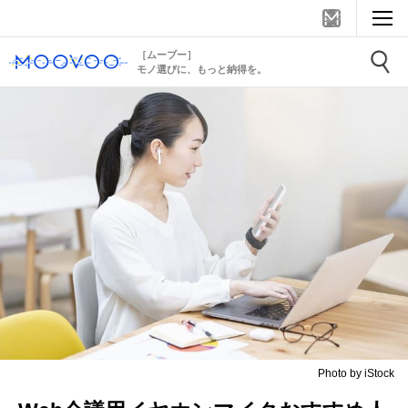
［ムーブー］
モノ選びに、もっと納得を。
Photo by iStock