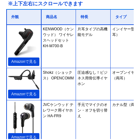
※上下左右にスクロールできます
外観
商品名
特長
タイプ
KENWOOD（ケン
片耳タイプの高機
インイヤー型（
ウッド） ワイヤレ
能モデル
耳）
スヘッドセット
KH-M700-B
Amazonで見る
Shokz（ショック
圧迫感なし！ビジ
オープンイヤー
ス） OPENCOMM
ネス用骨伝導イヤ
（両耳）
ホン
Amazonで見る
JVCケンウッド テ
手元でマイクのオ
カナル型（両耳
レワーク用イヤホ
ン・オフを切り替
ン HA-FR9
え
Amazonで見る