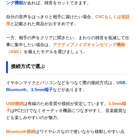
ング機能
があれば、雑音をカットできます。
自分の音声をはっきりと相手に届けたい場合、
CVCもしくは送話
用
と記載された商品がおすすめです。
一方、相手の声をクリアに聞きたい、まわりの雑音を低減して仕
事に集中したい場合は、
アクティブノイズキャンセリング機能
（ANC）
を備えたモデルを選びましょう。
接続方式で選ぶ
イヤホンマイクとパソコンなどをつなぐ際の接続方式は、
USB、
Bluetooth、3.5mm端子
などがあります。
USB接続
は有線のため音質や接続が安定しています。
3.5mm端
子
はPCだけでなくオーディオ機器につなぎやすく、音楽鑑賞な
ども楽しみやすいのが魅力。
Bluetooth接続
はワイヤレスなので使いながら移動しやすい点