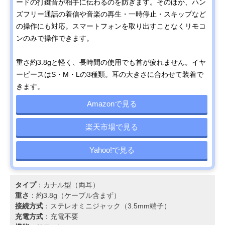
ードの打鍵音が相手に伝わるのを防ぎます。そのほか、ハン
ズフリー通話の着信や音楽の再生・一時停止・スキップなど
の操作にも対応。スマートフォンを取り出すことなくリモコ
ンのみで操作できます。
重さ約3.8gと軽く、長時間の使用でも首が疲れません。イヤ
ーピースはS・M・Lの3種類。耳の大きさに合わせて装着で
きます。
Amazonで見る
楽天市場で見る
Yahoo!で見る
タイプ
：カナル型（両耳）
重さ
：約3.8g（ケーブル含まず）
接続方式
：ステレオミニジャック（3.5mm端子）
充電方式
：充電不要