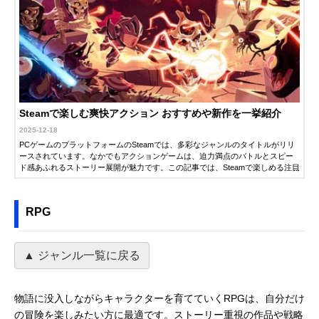
Steamで楽しむ爽快アクション おすすめや新作を一挙紹介
2025-12-18
PCゲームのプラットフォームのSteamでは、多彩なジャンルのタイトルがリリ
ースされています。なかでもアクションゲームは、迫力満点のバトルとスピー
ド感あふれるストーリー展開が魅力です。この記事では、Steamで楽しめる注目
のアクションゲームを紹介します。新作から名作まで、ゲームに詳しい編集者
が厳選して紹介するので、ぜひ自分にぴったりのタイトルを見つけてくださ
い。
RPG
▲ ジャンル一覧に戻る
物語に没入しながらキャラクターを育てていくRPGは、自分だけ
の冒険を楽しみたい方に最適です。ストーリー重視の作品や戦略