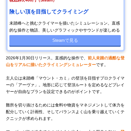
税込み3,400円（Steam）
険しい頂を目指してクライミング
未踏峰へと挑むクライマーを描いたシミュレーション。直感
的な操作と物語、美しいグラフィックやサウンドが楽しめる
Steamで見る
2026年1月30日リリース。直感的な操作で、
前人未踏の過酷な登
山をリアルに描いたクライミングシミュレーター
です。
主人公は未踏峰「マウント・カミ」の登頂を目指すプロクライマ
ーの「アーヴァ」。地形に応じて登頂ルートを定めるなどプレイ
ヤーが自由なプランを設定できるのがポイントです。
難所を切り抜けるためには食料や物資をマネジメントして体力を
配分していく計画性、そしてバランスよく山を乗り越えていくテ
クニックが求められます。