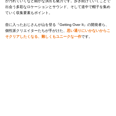
が汚れていくなど細かな演出も魅力です。歩き続けていくことで
出会う多彩なロケーションとサウンド、そして道中で帽子を集め
ていく収集要素もポイント。
壺に入ったおじさんが山を登る『Getting Over It』の開発者ら、
個性派クリエイターたちが手がけた、
思い通りにいかないからこ
そクリアしたくなる、難しくもユニークな一作
です。