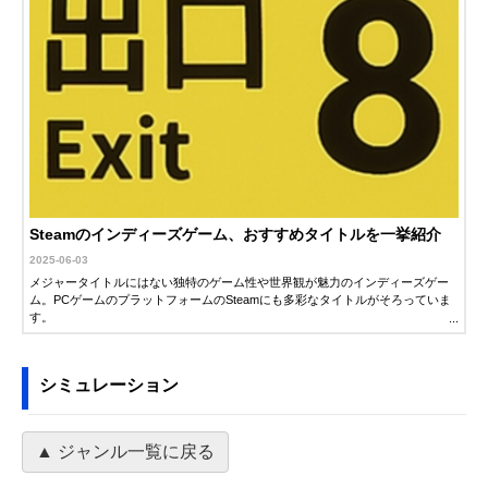
Steamのインディーズゲーム、おすすめタイトルを一挙紹介
2025-06-03
メジャータイトルにはない独特のゲーム性や世界観が魅力のインディーズゲー
ム。PCゲームのプラットフォームのSteamにも多彩なタイトルがそろっていま
す。
この記事では、Steamで楽しむことができるおすすめインディーズゲームを厳選
して紹介します。新作から名作まで、おすすめのポイントとともにピックアッ
シミュレーション
プして紹介するので、ぜひ自分にぴったりのタイトルを見つけてください。
▲ ジャンル一覧に戻る