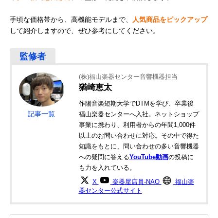
手頃な価格帯から、高機能モデルまで、
人気商品をピックアップ
して紹介しますので、ぜひ参考にしてください。
(株)福山楽器センター音響機器担当
猶崎恵太
作陽音楽短期大学でDTMを学び、卒業後
記事一覧
福山楽器センターへ入社。ネットショップ
事業に携わり、利用者からの年間1,000件
以上のお問い合わせに対応。その中で得た
知識をもとに、問い合わせの多い音響機器
への疑問に答える
YouTube動画
の投稿に
も力を入れている。
X
楽器屋店員-NAO
福山楽
器センター公式サイト