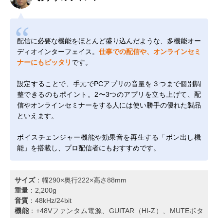
配信に必要な機能をほとんど盛り込んだような、多機能オー
ディオインターフェイス。
仕事での配信や、オンラインセミ
ナーにもピッタリ
です。
設定することで、手元でPCアプリの音量を３つまで個別調
整できるのもポイント。2〜3つのアプリを立ち上げて、配
信やオンラインセミナーをする人には使い勝手の優れた製品
といえます。
ボイスチェンジャー機能や効果音を再生する「ポン出し機
能」を搭載し、プロ配信者にもおすすめです。
サイズ
：幅290×奥行222×高さ88mm
重量
：2,200g
音質
：48kHz/24bit
機能
：+48Vファンタム電源、GUITAR（HI-Z）、MUTEボタ