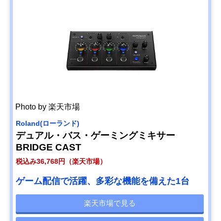
Amazonで見る
【監修者おすす
コンパクトなサイ
幅195×奥行113
Amazonで見る
め】Focusrite
ズ感も魅力
高さ50mm
Vocaster One
【監修者おすす
配信・音楽制作の
幅186×奥行160
Amazonで見る
め】
両方に対応するオ
高さ65mm
TASCAM(タスカ
ーディオインター
ム) US-2x2HR
フェイス
Photo by 楽天市場
Roland(ローランド)
デュアル・バス・ゲーミングミキサー
【監修者おすす
コンパクトながら
幅112×奥行155
Amazonで見る
BRIDGE CAST
め】
最大でマイクを4
高さ47mm
ZOOM(ズーム)
本接続できる
税込み36,768円（楽天市場）
PodTrak P4
【監修者おすす
初心者にもやさし
幅200×奥行130
ゲーム配信で活躍、多彩な機能を備えた1台
Amazonで見る
め】
いシンプルな操作
高さ40mm
TASCAM(タスカ
性
楽天市場で見る
ム) US-42B