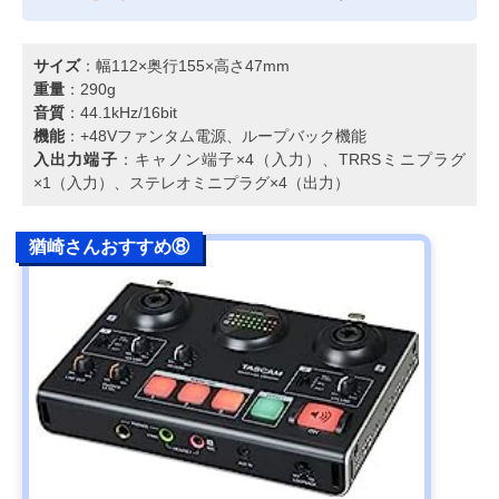
サイズ
：幅112×奥行155×高さ47mm
重量
：290g
音質
：44.1kHz/16bit
機能
：+48Vファンタム電源、ループバック機能
入出力端子
：キャノン端子×4（入力）、TRRSミニプラグ
×1（入力）、ステレオミニプラグ×4（出力）
猶崎さんおすすめ⑧