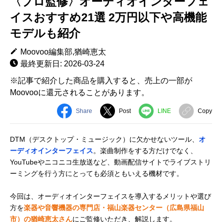
〈プロ監修〉オーディオインターフェ
イスおすすめ21選 2万円以下や高機能
モデルも紹介
Moovoo編集部,猶崎恵太
最終更新日: 2026-03-24
※記事で紹介した商品を購入すると、売上の一部が
Moovooに還元されることがあります。
Share
Post
LINE
Copy
DTM（デスクトップ・ミュージック）に欠かせないツール、
オ
ーディオインターフェイス
。楽曲制作をする方だけでなく、
YouTubeやニコニコ生放送など、動画配信サイトでライブストリ
ーミングを行う方にとっても必須ともいえる機材です。
今回は、オーディオインターフェイスを導入するメリットや選び
方を
楽器や音響機器の専門店・福山楽器センター（広島県福山
市）の猶崎恵太さん
にご監修いただき、解説します。