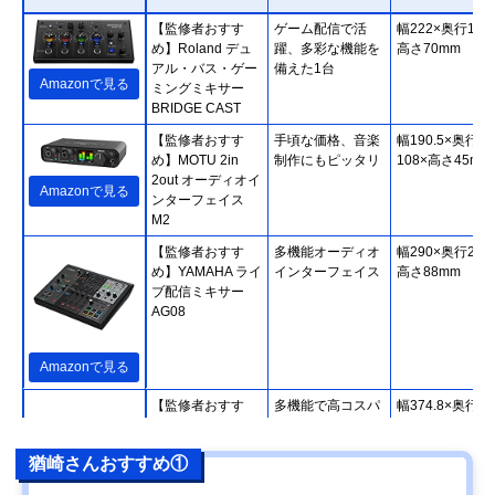
【監修者おすす
ゲーム配信で活
幅222×奥行110
め】Roland デュ
躍、多彩な機能を
高さ70mm
アル・バス・ゲー
備えた1台
Amazonで見る
ミングミキサー
BRIDGE CAST
【監修者おすす
手頃な価格、音楽
幅190.5×奥行
め】MOTU 2in
制作にもピッタリ
108×高さ45mm
2out オーディオイ
Amazonで見る
ンターフェイス
M2
【監修者おすす
多機能オーディオ
幅290×奥行222
め】YAMAHA ライ
インターフェイス
高さ88mm
ブ配信ミキサー
AG08
Amazonで見る
【監修者おすす
多機能で高コスパ
幅374.8×奥行
め】TASCAM
なオーディオイン
266.7×高さ
MIXCAST4
ターフェイス
71.2mm（突起
猶崎さんおすすめ①
含む）