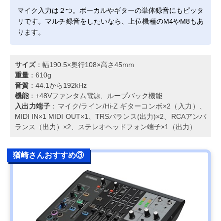
マイク入力は２つ。ボーカルやギターの単体録音にもピッタ
リです。マルチ録音をしたいなら、上位機種のM4やM8もあ
ります。
サイズ
：幅190.5×奥行108×高さ45mm
重量
：610g
音質
：44.1から192kHz
機能
：+48Vファンタム電源、ループバック機能
入出力端子
：マイク/ライン/Hi-Z ギターコンボ×2（入力）、
MIDI IN×1 MIDI OUT×1、TRSバランス(出力)×2、RCAアンバ
ランス（出力）×2、ステレオヘッドフォン端子×1（出力）
猶崎さんおすすめ③