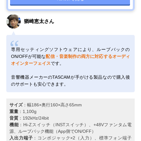
猶崎恵太さん
専用セッティングソフトウェアにより、ループバックの
ON/OFFが可能な
配信・音楽制作の両方に対応するオーディ
オインターフェイス
です。
音響機器メーカーのTASCAMが手がける製品なので購入後
のサポートも安心できます。
サイズ
：幅186×奥行160×高さ65mm
重量
：1,100g
音質
：192kHz/24bit
機能
：Hi-Zスイッチ（INSTスイッチ）、+48Vファンタム電
源、ループバック機能（App側でON/OFF）
入出力端子
：コンボジャック×2（入力）、標準フォン端子