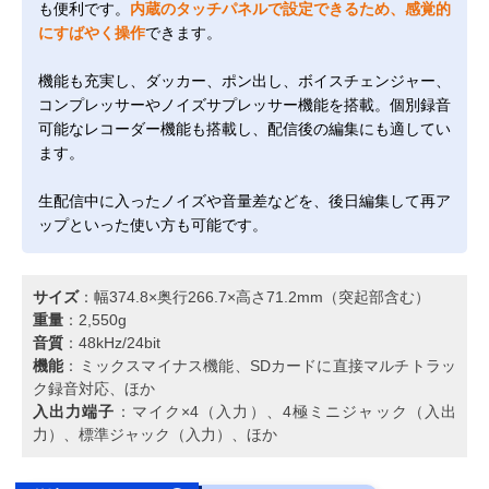
も便利です。
内蔵のタッチパネルで設定できるため、感覚的
にすばやく操作
できます。
機能も充実し、ダッカー、ポン出し、ボイスチェンジャー、
コンプレッサーやノイズサプレッサー機能を搭載。個別録音
可能なレコーダー機能も搭載し、配信後の編集にも適してい
ます。
生配信中に入ったノイズや音量差などを、後日編集して再ア
ップといった使い方も可能です。
サイズ
：幅374.8×奥行266.7×高さ71.2mm（突起部含む）
重量
：2,550g
音質
：48kHz/24bit
機能
：ミックスマイナス機能、SDカードに直接マルチトラッ
ク録音対応、ほか
入出力端子
：マイク×4（入力）、4極ミニジャック（入出
力）、標準ジャック（入力）、ほか