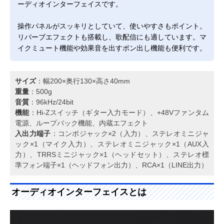
ーディオインターフェイスです。
操作パネルがスッキリとしていて、使いやすさもポイント。
リバーブエフェクトも搭載し、歌配信にも適しています。マ
イクミュート機能や効果音を出すポン出し機能も便利です。
サイズ
：幅200×奥行130×高さ40mm
重量
：500g
音質
：96kHz/24bit
機能
：Hi-Zスイッチ（ギター入力モード）、+48Vファンタム
電源、ループバック機能、内蔵エフェクト
入出力端子
：コンボジャック×2（入力）、ステレオミニジャ
ック×1（マイク入力）、ステレオミニジャック×1（AUX入
力）、TRRSミニジャック×1（ヘッドセット）、ステレオ標
準フォン端子×1（ヘッドフォン出力）、RCA×1（LINE出力）
オーディオインターフェイスとは