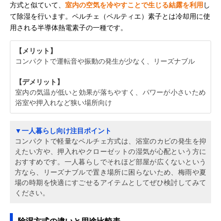
方式と似ていて、
室内の空気を冷やすことで生じる結露を利用
し
て除湿を行います。ペルチェ（ペルティエ）素子とは冷却用に使
用される半導体熱電素子の一種です。
【メリット】
コンパクトで運転音や振動の発生が少なく、リーズナブル
【デメリット】
室内の気温が低いと効果が落ちやすく、パワーが小さいため
浴室や押入れなど狭い場所向け
▼一人暮らし向け注目ポイント
コンパクトで軽量なペルチェ方式は、浴室のカビの発生を抑
えたい方や、押入れやクローゼットの湿気が心配という方に
おすすめです。一人暮らしでそれほど部屋が広くないという
方なら、リーズナブルで置き場所に困らないため、梅雨や夏
場の時期を快適にすごせるアイテムとしてぜひ検討してみて
ください。