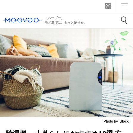
［ムーブー］
モノ選びに、もっと納得を。
Photo by iStock