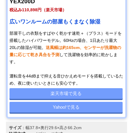
YEX200D
税込み110,898円（楽天市場）
広いワンルームの部屋もくまなく除湿
部屋干しの衣類をすばやく乾かす速乾＋（プラス）モードを
搭載したハイパワーモデル。60Hzの場合、1日あたり最大
20Lの除湿が可能。
送風幅は約165cm、センサーが洗濯物の
量に応じて乾き具合を予測
して洗濯物を効率的に乾かしま
す。
運転音を44dBまで抑える音ひかえめモードを搭載しているた
め、夜に使いたいときにも安心です。
楽天市場で見る
Yahoo!で見る
サイズ
：幅37.8×奥行29.6×高さ66.2cm