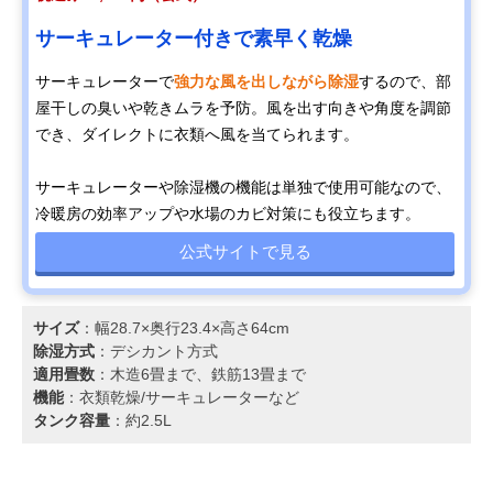
サーキュレーター付きで素早く乾燥
サーキュレーターで
強力な風を出しながら除湿
するので、部
屋干しの臭いや乾きムラを予防。風を出す向きや角度を調節
でき、ダイレクトに衣類へ風を当てられます。
サーキュレーターや除湿機の機能は単独で使用可能なので、
冷暖房の効率アップや水場のカビ対策にも役立ちます。
公式サイトで見る
サイズ
：幅28.7×奥行23.4×高さ64cm
除湿方式
：デシカント方式
適用畳数
：木造6畳まで、鉄筋13畳まで
機能
：衣類乾燥/サーキュレーターなど
タンク容量
：約2.5L