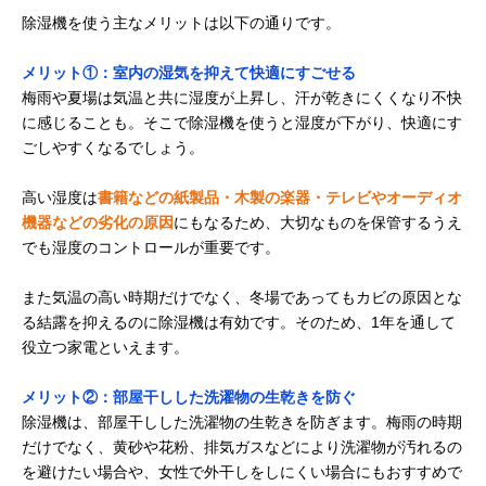
除湿機を使う主なメリットは以下の通りです。
メリット①：室内の湿気を抑えて快適にすごせる
梅雨や夏場は気温と共に湿度が上昇し、汗が乾きにくくなり不快
に感じることも。そこで除湿機を使うと湿度が下がり、快適にす
ごしやすくなるでしょう。
高い湿度は
書籍などの紙製品・木製の楽器・テレビやオーディオ
機器などの劣化の原因
にもなるため、大切なものを保管するうえ
でも湿度のコントロールが重要です。
また気温の高い時期だけでなく、冬場であってもカビの原因とな
る結露を抑えるのに除湿機は有効です。そのため、1年を通して
役立つ家電といえます。
メリット②：部屋干しした洗濯物の生乾きを防ぐ
除湿機は、部屋干しした洗濯物の生乾きを防ぎます。梅雨の時期
だけでなく、黄砂や花粉、排気ガスなどにより洗濯物が汚れるの
を避けたい場合や、女性で外干しをしにくい場合にもおすすめで