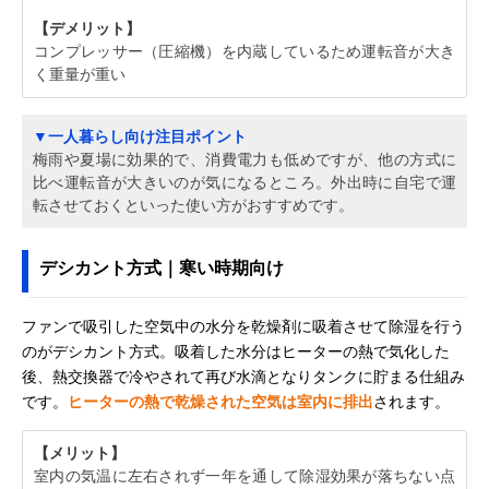
【デメリット】
コンプレッサー（圧縮機）を内蔵しているため運転音が大き
く重量が重い
▼一人暮らし向け注目ポイント
梅雨や夏場に効果的で、消費電力も低めですが、他の方式に
比べ運転音が大きいのが気になるところ。外出時に自宅で運
転させておくといった使い方がおすすめです。
デシカント方式｜寒い時期向け
ファンで吸引した空気中の水分を乾燥剤に吸着させて除湿を行う
のがデシカント方式。吸着した水分はヒーターの熱で気化した
後、熱交換器で冷やされて再び水滴となりタンクに貯まる仕組み
です。
ヒーターの熱で乾燥された空気は室内に排出
されます。
【メリット】
室内の気温に左右されず一年を通して除湿効果が落ちない点