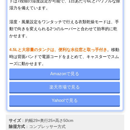
ドは7段階の湿度設定が可能で、1日あたり6Lとパワフルな除
湿力を備えています。
湿度・風量設定をワンタッチで行える衣類乾燥モードは、手
動で向きを変えられる2つのルーバーと合わせて効率的に乾
かせます。
4.5Lと大容量のタンクは、便利な水位窓と取っ手付き
。移動
時は背面バンドで電源コードをまとめて、キャスターでスム
ーズに動かせます。
Amazonで見る
楽天市場で見る
Yahoo!で見る
サイズ
：約幅29×奥行25×高さ50cm
除湿方式
：コンプレッサー方式