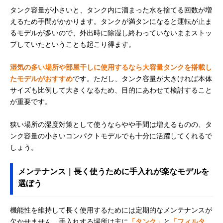
タンク容量が小さいと、タンク内に溜まった水を捨てる回数が増
えるため手間がかかります。タンクが満タンになると運転が止ま
るモデルが多いので、外出時に除湿し終わっていないままストッ
プしていたということも起こり得ます。
湿気の多い場所や部屋干しに使用するなら大容量タンクを搭載し
たモデルがおすすめ
です。ただし、タンク容量が大きければ本体
サイズも比例して大きくなるため、目的にあわせて検討すること
が重要です。
狭い場所の湿度対策として使うならやや手間は増えるものの、タ
ンク容量の小さいコンパクトモデルでも十分に活躍してくれるで
しょう。
メンテナンス｜長く使うために手入れが楽なモデルを
選ぼう
機能性を維持して長く使用するためには定期的なメンテナンスが
欠かせません。手入れする場所は主に
「タンク」
と
「フィルタ