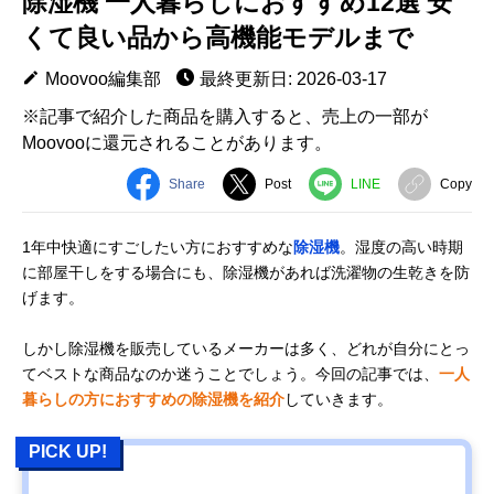
除湿機 一人暮らしにおすすめ12選 安
くて良い品から高機能モデルまで
Moovoo編集部
最終更新日: 2026-03-17
※記事で紹介した商品を購入すると、売上の一部が
Moovooに還元されることがあります。
Share
Post
LINE
Copy
1年中快適にすごしたい方におすすめな
除湿機
。湿度の高い時期
に部屋干しをする場合にも、除湿機があれば洗濯物の生乾きを防
げます。
しかし除湿機を販売しているメーカーは多く、どれが自分にとっ
てベストな商品なのか迷うことでしょう。今回の記事では、
一人
暮らしの方におすすめの除湿機を紹介
していきます。
PICK UP!