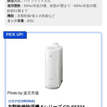
除湿方式
：ハイブリッド方式
適用畳数
：50Hz/木造23畳、鉄筋47畳まで・60Hz/木造25畳、
鉄筋51畳まで
機能
：衣類乾燥/省エネ乾燥など
タンク容量
：約5L
PICK UP!
Photo by 楽天市場
コロナ(CORONA)
衣類乾燥除湿機 Sシリーズ CD-S6324