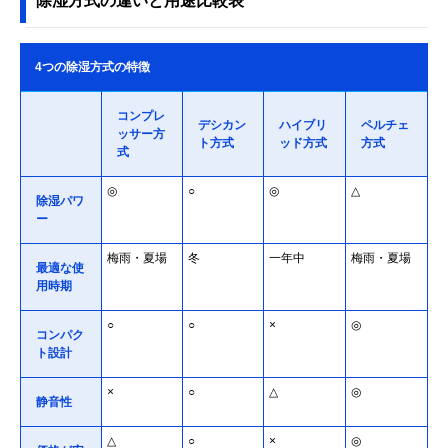
除湿方式の違いと用途比較表
4つの除湿方式の特徴
コンプレ
デシカン
ハイブリ
ペルチェ
ッサー方
ト方式
ッド方式
方式
式
◎
○
◎
△
除湿パワ
ー
梅雨・夏場
冬
一年中
梅雨・夏場
最適な使
用時期
○
○
×
◎
コンパク
ト設計
×
○
△
◎
静音性
△
○
×
◎