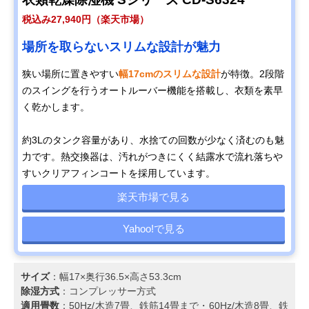
税込み27,940円（楽天市場）
場所を取らないスリムな設計が魅力
狭い場所に置きやすい
幅17cmのスリムな設計
が特徴。2段階
のスイングを行うオートルーバー機能を搭載し、衣類を素早
く乾かします。
約3Lのタンク容量があり、水捨ての回数が少なく済むのも魅
力です。熱交換器は、汚れがつきにくく結露水で流れ落ちや
すいクリアフィンコートを採用しています。
楽天市場で見る
Yahoo!で見る
サイズ
：幅17×奥行36.5×高さ53.3cm
除湿方式
：コンプレッサー方式
適用畳数
：50Hz/木造7畳、鉄筋14畳まで・60Hz/木造8畳、鉄