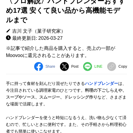
〈プロ解説〉ハンドブレンダーおすす
め17選 安くて良い品から高機能モデ
ルまで
吉川 文子（菓子研究家）
最終更新日: 2026-03-27
※記事で紹介した商品を購入すると、売上の一部が
Moovooに還元されることがあります。
Share
Post
LINE
Copy
手に持って食材を刻んだり混ぜたりできる
ハンドブレンダー
は、
今注目されている調理家電のひとつです。
料理の下ごしらえや、
スープやソース、スムージー、ドレッシング作り
など、さまざま
な場面で活躍します。
ハンドブレンダーを使うと時短になるうえ、洗い物も少なくて済
むので、忙しいときに便利です。また、その手軽さから料理初心
者でも簡単に使いこなせます。