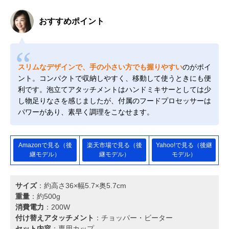
おすすめポイント
スリムなデザインで、手の小さい方でも握りやすい
のがポイ
ント。コンパクトで収納しやすく、移動して使うときにも便
利です。泡立てアタッチメントはハンドミキサーとしては少
し物足りなさを感じましたが、付属のフードプロセッサーは
パワーがあり、素早く調理をこなせます。
Amazonで見る（後
楽天市場で見る（後
Yahoo!で見る（後継
継モデル）
継モデル）
モデル）
サイズ
：約高さ36×幅5.7×奥5.7cm
重量
：約500g
消費電力
：200W
付け替えアタッチメント
：チョッパー・ビーター
セット内容
：専用カップ