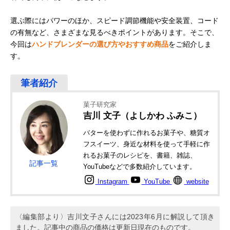
選ぶ際にはパワーのほか、スピード調節機能や安全装置、コード
の有無など、さまざまな見るべきポイントがあります。そこで、
今回は
ハンドブレンダーの選び方やおすすめ商品
をご紹介しま
す。
菓子研究家
吉川 文子（よしかわ ふみこ）
バターを使わずに作れるお菓子や、糖質オ
フスイーツ、身近な材料を使って手軽に作
れるお菓子のレシピを、書籍、雑誌、
記事一覧
YouTubeなどで多数紹介しています。
Instagram
YouTube
website
〈編集部より〉吉川文子さんには2023年6月に解説して頂き
ました。記事中の商品の価格は更新日現在のものです。