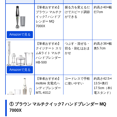
【筆者おすすめ】
握る力を変えるだ
約高さ40×幅7×
ブラウン マルチク
けでスピード調節
行7cm
イック7 ハンドブ
ができる
レンダー MQ
7000X
Amazonで見る
【筆者おすすめ】
つぶす・混ぜる・
約高さ36×幅5.7
クイジナート スリ
切る・刻むはおま
奥5.7cm
ム&ライト マルチ
かせ
ハンドブレンダー
HB-500
Amazonで見る
【筆者おすすめ】
コードレスで手軽
約高さ42.5×幅
mottole 充電式ハ
に使いやすい
13.5×奥行
ンディブレンダー
17.5cm（本体
MTL-K012
電スタンド）
① ブラウン マルチクイック7 ハンドブレンダー MQ
Amazonで見る
7000X
【筆者おすすめ】
誤作動を防止する
約高さ41.5×幅