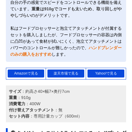
自分の手の感覚でスピードをコントロールできる機能を備え
ています。
重量は910gでコードも太いため、取り回しがや
やしづらい
のがデメリットです。
私はフードプロセッサーと泡立てアタッチメントが付属する
セットを購入しましたが、フードプロセッサーの容器は内側
に凸凹があって食材が拭いにくく、泡立てアタッチメントは
パワーのコントロールが難しかったので、
ハンドブレンダー
のみの購入をおすすめ
します。
Amazonで見る
楽天市場で見る
Yahoo!で見る
サイズ
：約高さ40×幅7×奥行7cm
重量
：910g
消費電力
：400W
付け替えアタッチメント
：無
セット内容
：専用計量カップ（600ml）