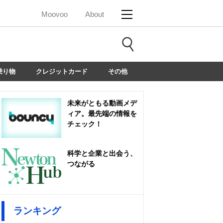
Moovoo
About
乗り物
クレジットカード
その他
未来がともる動画メデ
ィア。最先端の情報を
チェック！
科学と企業と出会う、
つながる
ランキング