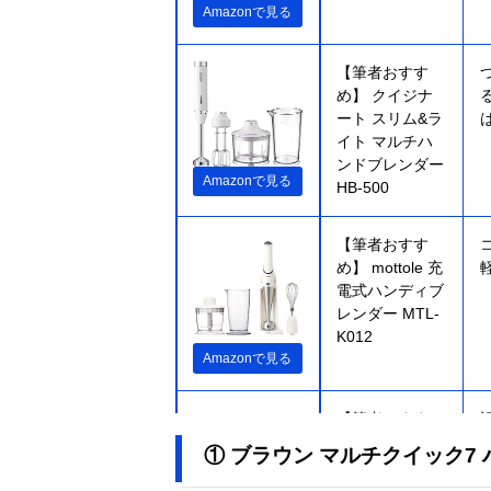
Amazonで見る
【筆者おすす
め】 クイジナ
ート スリム&ラ
イト マルチハ
ンドブレンダー
Amazonで見る
HB-500
【筆者おすす
め】 mottole 充
電式ハンディブ
レンダー MTL-
K012
Amazonで見る
【筆者おすす
め】 クイジナ
① ブラウン マルチクイック7 ハ
ート コードレ
ス充電式ハンド