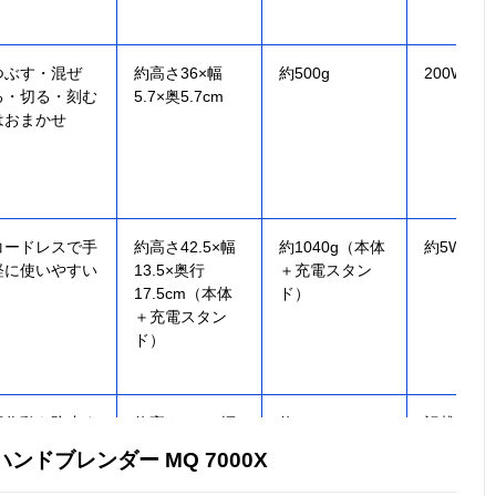
つぶす・混ぜ
約高さ36×幅
約500g
200W
る・切る・刻む
5.7×奥5.7cm
はおまかせ
コードレスで手
約高さ42.5×幅
約1040g（本体
約5W
軽に使いやすい
13.5×奥行
＋充電スタン
17.5cm（本体
ド）
＋充電スタン
ド）
誤作動を防止す
約高さ41.5×幅
約620g
記載未確
るダブルロック
5.5×奥行6cm
ンドブレンダー MQ 7000X
構造