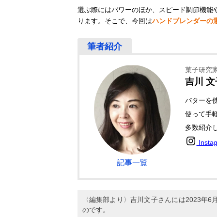
選ぶ際にはパワーのほか、スピード調節機能
ります。そこで、今回は
ハンドブレンダーの
菓子研究
吉川 
バターを
使って手軽
多数紹介
Insta
記事一覧
〈編集部より〉吉川文子さんには2023年
のです。