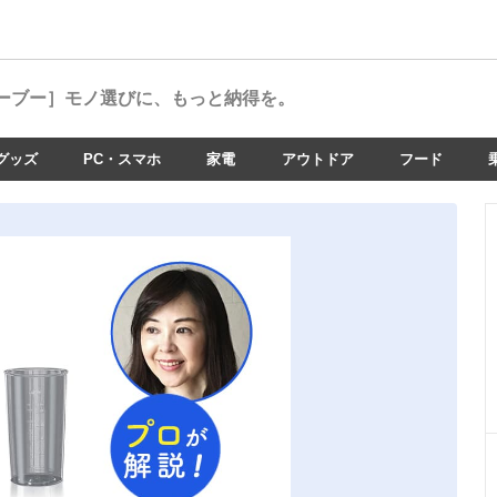
ーブー］
モノ選びに、もっと納得を。
グッズ
PC・スマホ
家電
アウトドア
フード