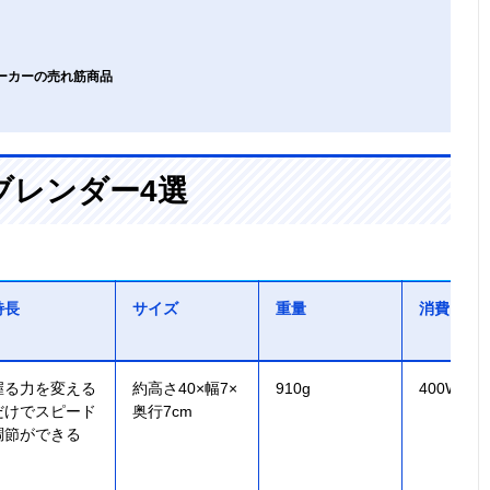
メーカーの売れ筋商品
ブレンダー4選
特長
サイズ
重量
消費電力
握る力を変える
約高さ40×幅7×
910g
400W
だけでスピード
奥行7cm
調節ができる