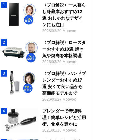
〈プロ解説〉一人暮ら
1
し冷蔵庫おすすめ12
選 おしゃれなデザイ
ンにも注目
2026/03/20 Moovoo
〈プロ解説〉ロースタ
2
ーおすすめ10選 焼き
魚や焼肉を本格調理
2026/03/20 Moovoo
〈プロ解説〉ハンドブ
3
レンダーおすすめ17
選 安くて良い品から
高機能モデルまで
2026/03/27 Moovoo
ブレンダーで時短料
4
理！簡単レシピと活用
術、食卓を豊かに
2021/01/16 Moovoo