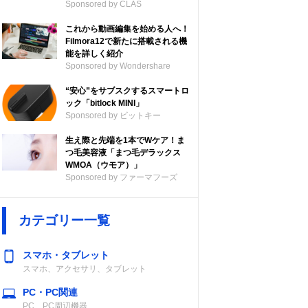
Sponsored by CLAS
これから動画編集を始める人へ！
Filmora12で新たに搭載される機
能を詳しく紹介
Sponsored by Wondershare
“安心”をサブスクするスマートロ
ック「bitlock MINI」
Sponsored by ビットキー
生え際と先端を1本でWケア！ま
つ毛美容液「まつ毛デラックス
WMOA（ウモア）」
Sponsored by ファーマフーズ
カテゴリー一覧
スマホ・タブレット
スマホ、アクセサリ、タブレット
PC・PC関連
PC、PC周辺機器