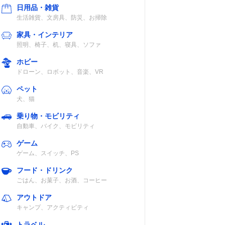
日用品・雑貨
生活雑貨、文房具、防災、お掃除
チョッパー・ビ
専用カップ
家具・インテリア
ーター
照明、椅子、机、寝具、ソファ
ホビー
ドローン、ロボット、音楽、VR
ペット
犬、猫
チョッパー・ホ
チョッパーボト
乗り物・モビリティ
イッパー
ル・ブレンダー
自動車、バイク、モビリティ
カップ
ゲーム
（700ml）・充
ゲーム、スイッチ、PS
電スタンド
フード・ドリンク
ごはん、お菓子、お酒、コーヒー
認
ウィスク
専用カップ・電
アウトドア
源アダプター・
キャンプ、アクティビティ
充電コードなど
トラベル