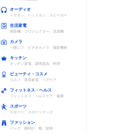
オーディオ
イヤホン、ヘッドホン、スピーカー
生活家電
掃除機、プロジェクター、洗濯機
カメラ
一眼レフ、ビデオカメラ、撮影機材
キッチン
キッチン家電、調理器具、料理
ビューティ・コスメ
コスメ、美容家電、ヘアケア
付け替えアタッ
セット内容
フィットネス・ヘルス
チメント
フィットネス、ヘルスケア、健康
無
専用計量カップ
スポーツ
（600ml）
スポーツ、スポーツグッズ
ファッション
バッグ、腕時計、靴、財布