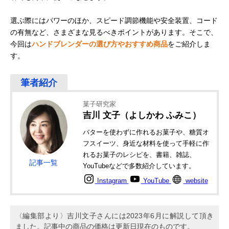
選ぶ際にはパワーのほか、スピード調節機能や安全装置、コード
の有無など、さまざまな見るべきポイントがあります。そこで、
今回は
ハンドブレンダーの選び方やおすすめ商品
をご紹介しま
す。
菓子研究家
吉川 文子（よしかわ ふみこ）
バターを使わずに作れるお菓子や、糖質オ
フスイーツ、身近な材料を使って手軽に作
れるお菓子のレシピを、書籍、雑誌、
記事一覧
YouTubeなどで多数紹介しています。
Instagram
YouTube
website
〈編集部より〉吉川文子さんには2023年6月に解説して頂き
ました。記事中の商品の価格は更新日現在のものです。