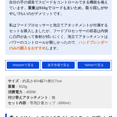
自分の手の感覚でスピードをコントロールできる機能を備え
ています。
重量は910gでコードも太いため、取り回しがや
やしづらい
のがデメリットです。
私はフードプロセッサーと泡立てアタッチメントが付属する
セットを購入しましたが、フードプロセッサーの容器は内側
に凸凹があって食材が拭いにくく、泡立てアタッチメントは
パワーのコントロールが難しかったので、
ハンドブレンダー
のみの購入をおすすめ
します。
Amazonで見る
楽天市場で見る
Yahoo!で見る
サイズ
：約高さ40×幅7×奥行7cm
重量
：910g
消費電力
：400W
付け替えアタッチメント
：無
セット内容
：専用計量カップ（600ml）