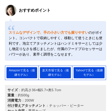
おすすめポイント
スリムなデザインで、手の小さい方でも握りやすい
のがポイ
ント。コンパクトで収納しやすく、移動して使うときにも便
利です。泡立てアタッチメントはハンドミキサーとしては少
し物足りなさを感じましたが、付属のフードプロセッサーは
パワーがあり、素早く調理をこなせます。
Amazonで見る（後
楽天市場で見る（後
Yahoo!で見る（後継
継モデル）
継モデル）
モデル）
サイズ
：約高さ36×幅5.7×奥5.7cm
重量
：約500g
消費電力
：200W
付け替えアタッチメント
：チョッパー・ビーター
セット内容
：専用カップ