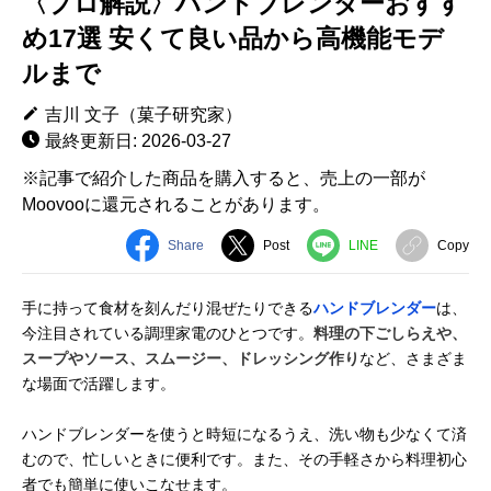
〈プロ解説〉ハンドブレンダーおすす
め17選 安くて良い品から高機能モデ
ルまで
吉川 文子（菓子研究家）
最終更新日: 2026-03-27
※記事で紹介した商品を購入すると、売上の一部が
Moovooに還元されることがあります。
Share
Post
LINE
Copy
手に持って食材を刻んだり混ぜたりできる
ハンドブレンダー
は、
今注目されている調理家電のひとつです。
料理の下ごしらえや、
スープやソース、スムージー、ドレッシング作り
など、さまざま
な場面で活躍します。
ハンドブレンダーを使うと時短になるうえ、洗い物も少なくて済
むので、忙しいときに便利です。また、その手軽さから料理初心
者でも簡単に使いこなせます。