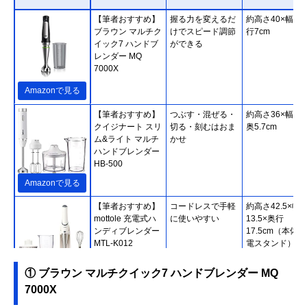
【筆者おすすめ】
握る力を変えるだ
約高さ40×幅7×
ブラウン マルチク
けでスピード調節
行7cm
イック7 ハンドブ
ができる
レンダー MQ
7000X
Amazonで見る
【筆者おすすめ】
つぶす・混ぜる・
約高さ36×幅5.7
クイジナート スリ
切る・刻むはおま
奥5.7cm
ム&ライト マルチ
かせ
ハンドブレンダー
HB-500
Amazonで見る
【筆者おすすめ】
コードレスで手軽
約高さ42.5×幅
mottole 充電式ハ
に使いやすい
13.5×奥行
ンディブレンダー
17.5cm（本体
MTL-K012
電スタンド）
① ブラウン マルチクイック7 ハンドブレンダー MQ
Amazonで見る
7000X
【筆者おすすめ】
誤作動を防止する
約高さ41.5×幅