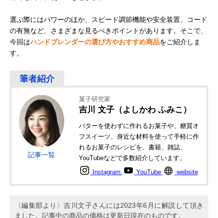
選ぶ際にはパワーのほか、スピード調節機能や安全装置、コード
の有無など、さまざまな見るべきポイントがあります。そこで、
今回は
ハンドブレンダーの選び方やおすすめ商品
をご紹介しま
す。
菓子研究家
吉川 文子（よしかわ ふみこ）
バターを使わずに作れるお菓子や、糖質オ
フスイーツ、身近な材料を使って手軽に作
れるお菓子のレシピを、書籍、雑誌、
記事一覧
YouTubeなどで多数紹介しています。
Instagram
YouTube
website
〈編集部より〉吉川文子さんには2023年6月に解説して頂き
ました。記事中の商品の価格は更新日現在のものです。