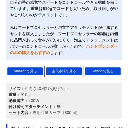
自分の手の感覚でスピードをコントロールできる機能を備え
ています。
重量は910gでコードも太いため、取り回しがや
やしづらい
のがデメリットです。
私はフードプロセッサーと泡立てアタッチメントが付属する
セットを購入しましたが、フードプロセッサーの容器は内側
に凸凹があって食材が拭いにくく、泡立てアタッチメントは
パワーのコントロールが難しかったので、
ハンドブレンダー
のみの購入をおすすめ
します。
Amazonで見る
楽天市場で見る
Yahoo!で見る
サイズ
：約高さ40×幅7×奥行7cm
重量
：910g
消費電力
：400W
付け替えアタッチメント
：無
セット内容
：専用計量カップ（600ml）