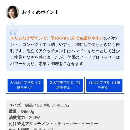
おすすめポイント
スリムなデザインで、手の小さい方でも握りやすい
のがポイ
ント。コンパクトで収納しやすく、移動して使うときにも便
利です。泡立てアタッチメントはハンドミキサーとしては少
し物足りなさを感じましたが、付属のフードプロセッサーは
パワーがあり、素早く調理をこなせます。
Amazonで見る（後
楽天市場で見る（後
Yahoo!で見る（後継
継モデル）
継モデル）
モデル）
サイズ
：約高さ36×幅5.7×奥5.7cm
重量
：約500g
消費電力
：200W
付け替えアタッチメント
：チョッパー・ビーター
セット内容
：専用カップ