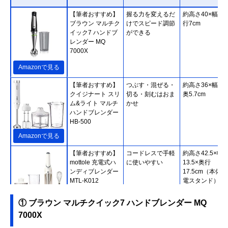
【筆者おすすめ】
握る力を変えるだ
約高さ40×幅7×
ブラウン マルチク
けでスピード調節
行7cm
イック7 ハンドブ
ができる
レンダー MQ
7000X
Amazonで見る
【筆者おすすめ】
つぶす・混ぜる・
約高さ36×幅5.7
クイジナート スリ
切る・刻むはおま
奥5.7cm
ム&ライト マルチ
かせ
ハンドブレンダー
HB-500
Amazonで見る
【筆者おすすめ】
コードレスで手軽
約高さ42.5×幅
mottole 充電式ハ
に使いやすい
13.5×奥行
ンディブレンダー
17.5cm（本体
MTL-K012
電スタンド）
① ブラウン マルチクイック7 ハンドブレンダー MQ
Amazonで見る
7000X
【筆者おすすめ】
誤作動を防止する
約高さ41.5×幅