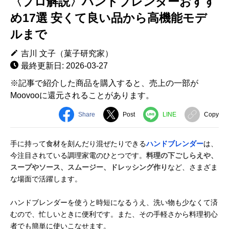
〈プロ解説〉ハンドブレンダーおすす
め17選 安くて良い品から高機能モデ
ルまで
吉川 文子（菓子研究家）
最終更新日: 2026-03-27
※記事で紹介した商品を購入すると、売上の一部が
Moovooに還元されることがあります。
Share
Post
LINE
Copy
手に持って食材を刻んだり混ぜたりできる
ハンドブレンダー
は、
今注目されている調理家電のひとつです。
料理の下ごしらえや、
スープやソース、スムージー、ドレッシング作り
など、さまざま
な場面で活躍します。
ハンドブレンダーを使うと時短になるうえ、洗い物も少なくて済
むので、忙しいときに便利です。また、その手軽さから料理初心
者でも簡単に使いこなせます。