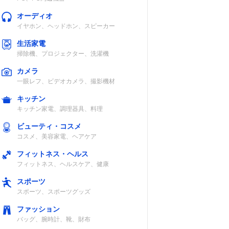
オーディオ
イヤホン、ヘッドホン、スピーカー
生活家電
掃除機、プロジェクター、洗濯機
カメラ
一眼レフ、ビデオカメラ、撮影機材
キッチン
キッチン家電、調理器具、料理
ビューティ・コスメ
コスメ、美容家電、ヘアケア
付け替えアタッ
セット内容
フィットネス・ヘルス
チメント
フィットネス、ヘルスケア、健康
無
専用計量カップ
スポーツ
（600ml）
スポーツ、スポーツグッズ
ファッション
バッグ、腕時計、靴、財布