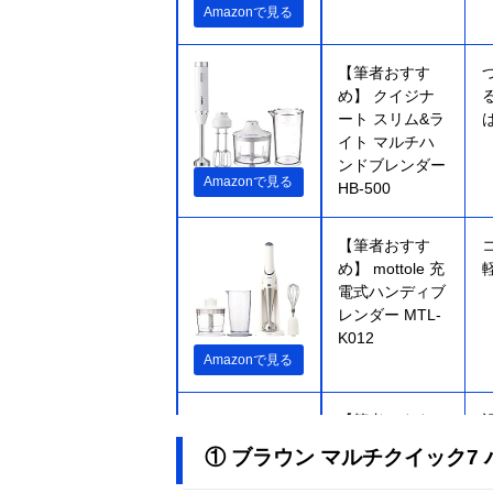
Amazonで見る
【筆者おすす
め】 クイジナ
ート スリム&ラ
イト マルチハ
ンドブレンダー
Amazonで見る
HB-500
【筆者おすす
め】 mottole 充
電式ハンディブ
レンダー MTL-
K012
Amazonで見る
【筆者おすす
め】 クイジナ
① ブラウン マルチクイック7 ハ
ート コードレ
ス充電式ハンド