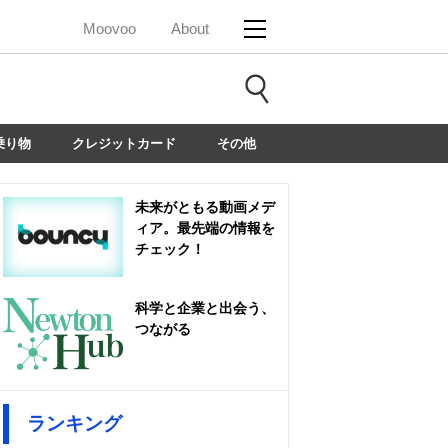
Moovoo
About
乗り物
クレジットカード
その他
未来がともる動画メデ
ィア。最先端の情報を
チェック！
科学と企業と出会う、
つながる
ランキング