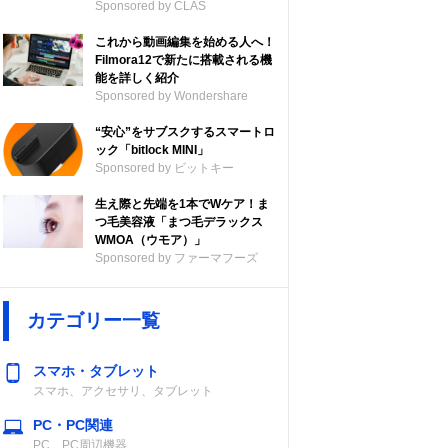
Sponsored by CLAS
これから動画編集を始める人へ！
Filmora12で新たに搭載される機
能を詳しく紹介
Sponsored by Wondershare
“安心”をサブスクするスマートロ
ック「bitlock MINI」
Sponsored by ビットキー
生え際と先端を1本でWケア！ま
つ毛美容液「まつ毛デラックス
WMOA（ウモア）」
Sponsored by ファーマフーズ
カテゴリー一覧
スマホ・タブレット
スマホ、アクセサリ、タブレット
PC・PC関連
PC、PC周辺機器