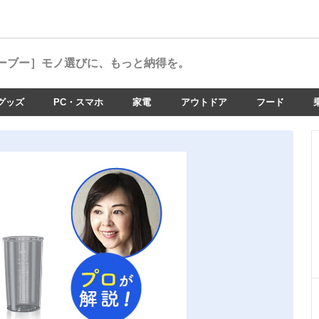
ーブー］
モノ選びに、もっと納得を。
グッズ
PC・スマホ
家電
アウトドア
フード