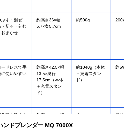
つぶす・混ぜ
約高さ36×幅
約500g
200W
る・切る・刻む
5.7×奥5.7cm
はおまかせ
コードレスで手
約高さ42.5×幅
約1040g（本体
約5W
軽に使いやすい
13.5×奥行
＋充電スタン
17.5cm（本体
ド）
＋充電スタン
ド）
誤作動を防止す
約高さ41.5×幅
約620g
記載未確
るダブルロック
5.5×奥行6cm
ンドブレンダー MQ 7000X
構造