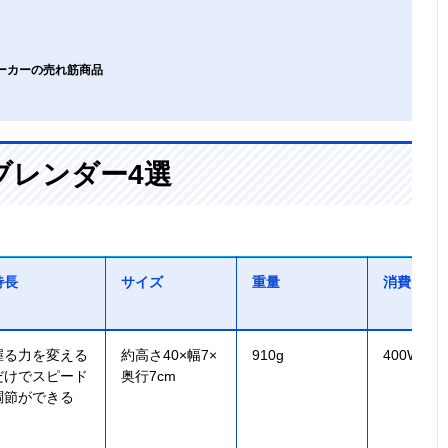
メーカーの売れ筋商品
ブレンダー4選
特長
サイズ
重量
消費電力
握る力を変える
約高さ40×幅7×
910g
400W
だけでスピード
奥行7cm
調節ができる