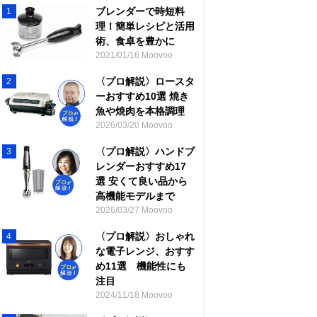
ブレンダーで時短料
1
理！簡単レシピと活用
術、食卓を豊かに
2021/01/16 Moovoo
〈プロ解説〉ロースタ
2
ーおすすめ10選 焼き
魚や焼肉を本格調理
2026/03/20 Moovoo
〈プロ解説〉ハンドブ
3
レンダーおすすめ17
選 安くて良い品から
高機能モデルまで
2026/03/27 Moovoo
〈プロ解説〉おしゃれ
4
な電子レンジ、おすす
め11選 機能性にも
注目
2024/11/18 Moovoo