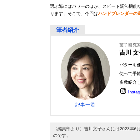
選ぶ際にはパワーのほか、スピード調節機能
ります。そこで、今回は
ハンドブレンダーの
菓子研究
吉川 
バターを
使って手軽
多数紹介
Insta
記事一覧
〈編集部より〉吉川文子さんには2023年
のです。