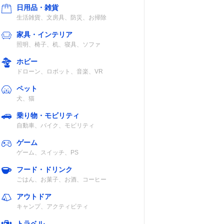
日用品・雑貨
生活雑貨、文房具、防災、お掃除
チョッパー・ビ
専用カップ
家具・インテリア
ーター
照明、椅子、机、寝具、ソファ
ホビー
ドローン、ロボット、音楽、VR
ペット
犬、猫
チョッパー・ホ
チョッパーボト
乗り物・モビリティ
イッパー
ル・ブレンダー
自動車、バイク、モビリティ
カップ
ゲーム
（700ml）・充
ゲーム、スイッチ、PS
電スタンド
フード・ドリンク
ごはん、お菓子、お酒、コーヒー
認
ウィスク
専用カップ・電
アウトドア
源アダプター・
キャンプ、アクティビティ
充電コードなど
トラベル