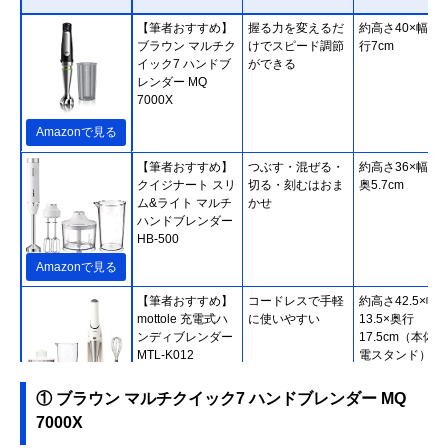
【筆者おすすめ】
握る力を変えるだ
約高さ40×幅7×
ブラウン マルチク
けでスピード調節
行7cm
イック7 ハンドブ
ができる
レンダー MQ
7000X
Amazonで見る
【筆者おすすめ】
つぶす・混ぜる・
約高さ36×幅5.7
クイジナート スリ
切る・刻むはおま
奥5.7cm
ム&ライト マルチ
かせ
ハンドブレンダー
HB-500
Amazonで見る
【筆者おすすめ】
コードレスで手軽
約高さ42.5×幅
mottole 充電式ハ
に使いやすい
13.5×奥行
ンディブレンダー
17.5cm（本体
MTL-K012
電スタンド）
① ブラウン マルチクイック7 ハンドブレンダー MQ
Amazonで見る
7000X
【筆者おすすめ】
誤作動を防止する
約高さ41.5×幅