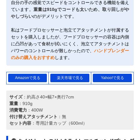
自分の手の感覚でスピードをコントロールできる機能を備え
ています。
重量は910gでコードも太いため、取り回しがや
やしづらい
のがデメリットです。
私はフードプロセッサーと泡立てアタッチメントが付属する
セットを購入しましたが、フードプロセッサーの容器は内側
に凸凹があって食材が拭いにくく、泡立てアタッチメントは
パワーのコントロールが難しかったので、
ハンドブレンダー
のみの購入をおすすめ
します。
Amazonで見る
楽天市場で見る
Yahoo!で見る
サイズ
：約高さ40×幅7×奥行7cm
重量
：910g
消費電力
：400W
付け替えアタッチメント
：無
セット内容
：専用計量カップ（600ml）