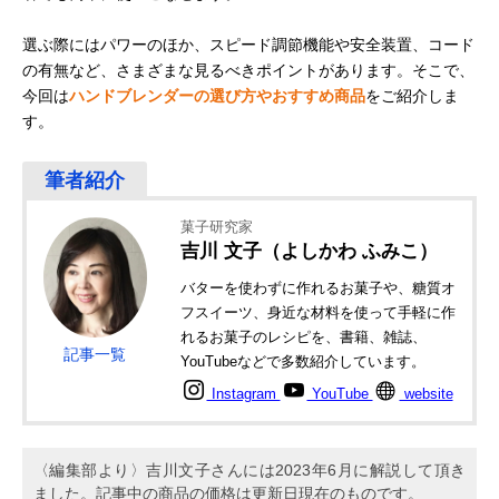
選ぶ際にはパワーのほか、スピード調節機能や安全装置、コード
の有無など、さまざまな見るべきポイントがあります。そこで、
今回は
ハンドブレンダーの選び方やおすすめ商品
をご紹介しま
す。
菓子研究家
吉川 文子（よしかわ ふみこ）
バターを使わずに作れるお菓子や、糖質オ
フスイーツ、身近な材料を使って手軽に作
れるお菓子のレシピを、書籍、雑誌、
記事一覧
YouTubeなどで多数紹介しています。
Instagram
YouTube
website
〈編集部より〉吉川文子さんには2023年6月に解説して頂き
ました。記事中の商品の価格は更新日現在のものです。