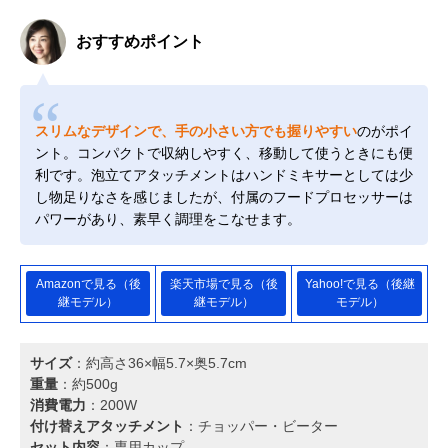
おすすめポイント
スリムなデザインで、手の小さい方でも握りやすい
のがポイ
ント。コンパクトで収納しやすく、移動して使うときにも便
利です。泡立てアタッチメントはハンドミキサーとしては少
し物足りなさを感じましたが、付属のフードプロセッサーは
パワーがあり、素早く調理をこなせます。
Amazonで見る（後
楽天市場で見る（後
Yahoo!で見る（後継
継モデル）
継モデル）
モデル）
サイズ
：約高さ36×幅5.7×奥5.7cm
重量
：約500g
消費電力
：200W
付け替えアタッチメント
：チョッパー・ビーター
セット内容
：専用カップ