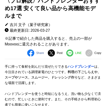
〈プロ解説〉ハンドブレンダーおすす
め17選 安くて良い品から高機能モデ
ルまで
吉川 文子（菓子研究家）
最終更新日: 2026-03-27
※記事で紹介した商品を購入すると、売上の一部が
Moovooに還元されることがあります。
Share
Post
LINE
Copy
手に持って食材を刻んだり混ぜたりできる
ハンドブレンダー
は、
今注目されている調理家電のひとつです。
料理の下ごしらえや、
スープやソース、スムージー、ドレッシング作り
など、さまざま
な場面で活躍します。
ハンドブレンダーを使うと時短になるうえ、洗い物も少なくて済
むので、忙しいときに便利です。また、その手軽さから料理初心
者でも簡単に使いこなせます。