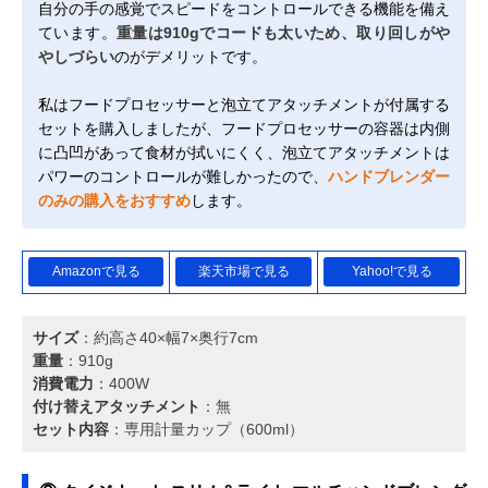
自分の手の感覚でスピードをコントロールできる機能を備え
ています。
重量は910gでコードも太いため、取り回しがや
やしづらい
のがデメリットです。
私はフードプロセッサーと泡立てアタッチメントが付属する
セットを購入しましたが、フードプロセッサーの容器は内側
に凸凹があって食材が拭いにくく、泡立てアタッチメントは
パワーのコントロールが難しかったので、
ハンドブレンダー
のみの購入をおすすめ
します。
Amazonで見る
楽天市場で見る
Yahoo!で見る
サイズ
：約高さ40×幅7×奥行7cm
重量
：910g
消費電力
：400W
付け替えアタッチメント
：無
セット内容
：専用計量カップ（600ml）