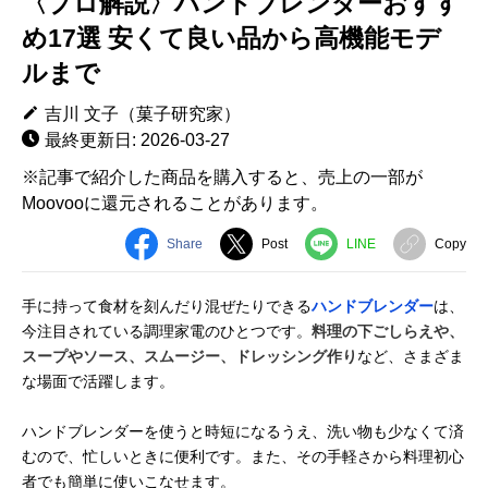
〈プロ解説〉ハンドブレンダーおすす
め17選 安くて良い品から高機能モデ
ルまで
吉川 文子（菓子研究家）
最終更新日: 2026-03-27
※記事で紹介した商品を購入すると、売上の一部が
Moovooに還元されることがあります。
Share
Post
LINE
Copy
手に持って食材を刻んだり混ぜたりできる
ハンドブレンダー
は、
今注目されている調理家電のひとつです。
料理の下ごしらえや、
スープやソース、スムージー、ドレッシング作り
など、さまざま
な場面で活躍します。
ハンドブレンダーを使うと時短になるうえ、洗い物も少なくて済
むので、忙しいときに便利です。また、その手軽さから料理初心
者でも簡単に使いこなせます。