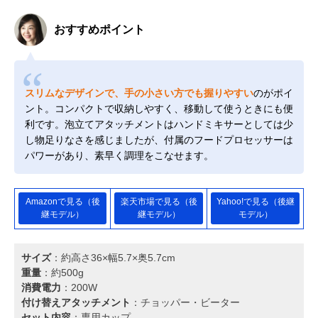
おすすめポイント
スリムなデザインで、手の小さい方でも握りやすい
のがポイ
ント。コンパクトで収納しやすく、移動して使うときにも便
利です。泡立てアタッチメントはハンドミキサーとしては少
し物足りなさを感じましたが、付属のフードプロセッサーは
パワーがあり、素早く調理をこなせます。
Amazonで見る（後
楽天市場で見る（後
Yahoo!で見る（後継
継モデル）
継モデル）
モデル）
サイズ
：約高さ36×幅5.7×奥5.7cm
重量
：約500g
消費電力
：200W
付け替えアタッチメント
：チョッパー・ビーター
セット内容
：専用カップ