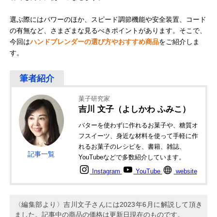
選ぶ際にはパワーのほか、スピード調節機能や安全装置、コード
の有無など、さまざまな見るべきポイントがあります。そこで、
今回は
ハンドブレンダーの選び方やおすすめ商品
をご紹介しま
す。
菓子研究家
吉川 文子（よしかわ ふみこ）
バターを使わずに作れるお菓子や、糖質オ
フスイーツ、身近な材料を使って手軽に作
れるお菓子のレシピを、書籍、雑誌、
記事一覧
YouTubeなどで多数紹介しています。
Instagram
YouTube
website
〈編集部より〉吉川文子さんには2023年6月に解説して頂き
ました。記事中の商品の価格は更新日現在のものです。