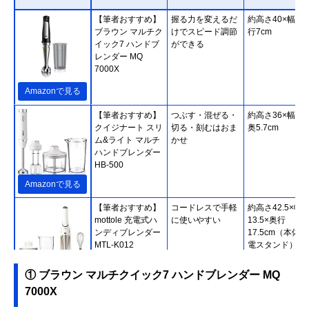
【筆者おすすめ】
握る力を変えるだ
約高さ40×幅7×
ブラウン マルチク
けでスピード調節
行7cm
イック7 ハンドブ
ができる
レンダー MQ
7000X
Amazonで見る
【筆者おすすめ】
つぶす・混ぜる・
約高さ36×幅5.7
クイジナート スリ
切る・刻むはおま
奥5.7cm
ム&ライト マルチ
かせ
ハンドブレンダー
HB-500
Amazonで見る
【筆者おすすめ】
コードレスで手軽
約高さ42.5×幅
mottole 充電式ハ
に使いやすい
13.5×奥行
ンディブレンダー
17.5cm（本体
MTL-K012
電スタンド）
① ブラウン マルチクイック7 ハンドブレンダー MQ
Amazonで見る
7000X
【筆者おすすめ】
誤作動を防止する
約高さ41.5×幅