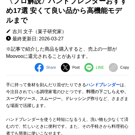
〈プロ解説〉ハンドブレンダーおすす
め17選 安くて良い品から高機能モデ
ルまで
吉川 文子（菓子研究家）
最終更新日: 2026-03-27
※記事で紹介した商品を購入すると、売上の一部が
Moovooに還元されることがあります。
Share
Post
LINE
Copy
手に持って食材を刻んだり混ぜたりできる
ハンドブレンダー
は、
今注目されている調理家電のひとつです。
料理の下ごしらえや、
スープやソース、スムージー、ドレッシング作り
など、さまざま
な場面で活躍します。
ハンドブレンダーを使うと時短になるうえ、洗い物も少なくて済
むので、忙しいときに便利です。また、その手軽さから料理初心
者でも簡単に使いこなせます。