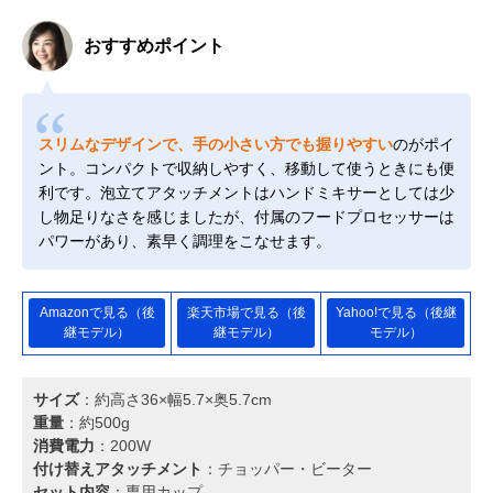
おすすめポイント
スリムなデザインで、手の小さい方でも握りやすい
のがポイ
ント。コンパクトで収納しやすく、移動して使うときにも便
利です。泡立てアタッチメントはハンドミキサーとしては少
し物足りなさを感じましたが、付属のフードプロセッサーは
パワーがあり、素早く調理をこなせます。
Amazonで見る（後
楽天市場で見る（後
Yahoo!で見る（後継
継モデル）
継モデル）
モデル）
サイズ
：約高さ36×幅5.7×奥5.7cm
重量
：約500g
消費電力
：200W
付け替えアタッチメント
：チョッパー・ビーター
セット内容
：専用カップ