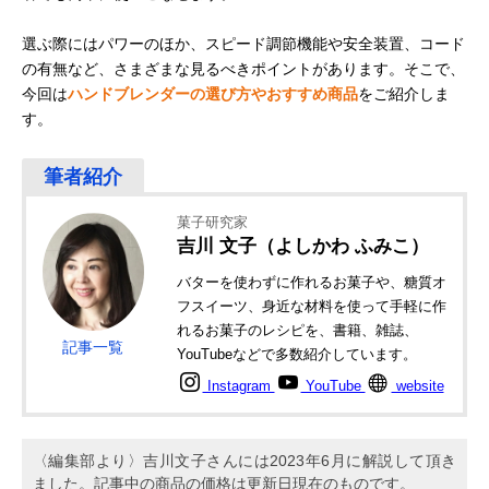
選ぶ際にはパワーのほか、スピード調節機能や安全装置、コード
の有無など、さまざまな見るべきポイントがあります。そこで、
今回は
ハンドブレンダーの選び方やおすすめ商品
をご紹介しま
す。
菓子研究家
吉川 文子（よしかわ ふみこ）
バターを使わずに作れるお菓子や、糖質オ
フスイーツ、身近な材料を使って手軽に作
れるお菓子のレシピを、書籍、雑誌、
記事一覧
YouTubeなどで多数紹介しています。
Instagram
YouTube
website
〈編集部より〉吉川文子さんには2023年6月に解説して頂き
ました。記事中の商品の価格は更新日現在のものです。