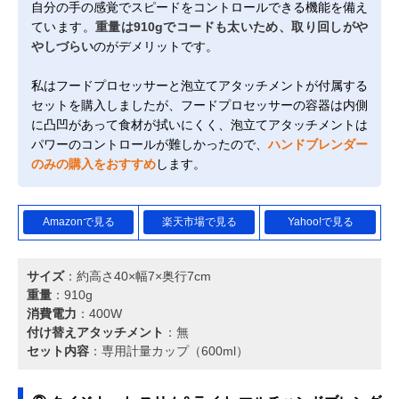
自分の手の感覚でスピードをコントロールできる機能を備え
ています。
重量は910gでコードも太いため、取り回しがや
やしづらい
のがデメリットです。
私はフードプロセッサーと泡立てアタッチメントが付属する
セットを購入しましたが、フードプロセッサーの容器は内側
に凸凹があって食材が拭いにくく、泡立てアタッチメントは
パワーのコントロールが難しかったので、
ハンドブレンダー
のみの購入をおすすめ
します。
Amazonで見る
楽天市場で見る
Yahoo!で見る
サイズ
：約高さ40×幅7×奥行7cm
重量
：910g
消費電力
：400W
付け替えアタッチメント
：無
セット内容
：専用計量カップ（600ml）