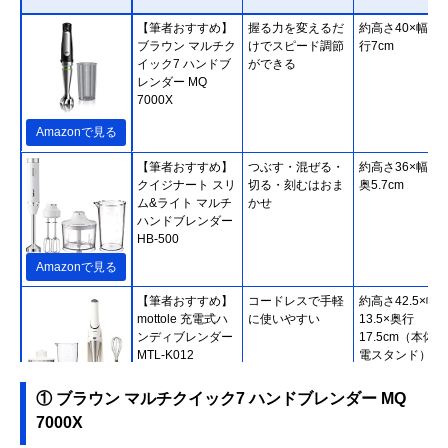
【筆者おすすめ】
握る力を変えるだ
約高さ40×幅7×
ブラウン マルチク
けでスピード調節
行7cm
イック7 ハンドブ
ができる
レンダー MQ
7000X
Amazonで見る
【筆者おすすめ】
つぶす・混ぜる・
約高さ36×幅5.7
クイジナート スリ
切る・刻むはおま
奥5.7cm
ム&ライト マルチ
かせ
ハンドブレンダー
HB-500
Amazonで見る
【筆者おすすめ】
コードレスで手軽
約高さ42.5×幅
mottole 充電式ハ
に使いやすい
13.5×奥行
ンディブレンダー
17.5cm（本体
MTL-K012
電スタンド）
① ブラウン マルチクイック7 ハンドブレンダー MQ
Amazonで見る
7000X
【筆者おすすめ】
誤作動を防止する
約高さ41.5×幅