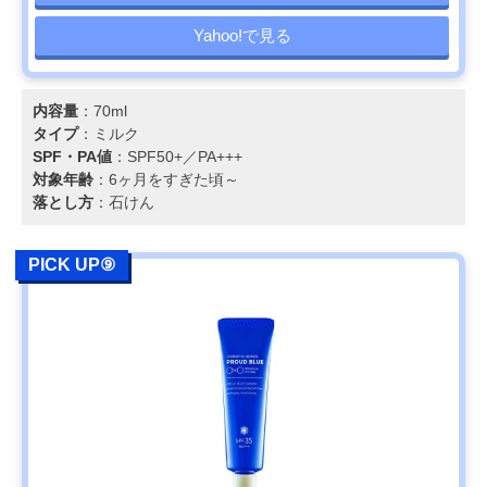
Yahoo!で見る
内容量
：70ml
タイプ
：ミルク
SPF・PA値
：SPF50+／PA+++
対象年齢
：6ヶ月をすぎた頃～
落とし方
：石けん
PICK UP⑨