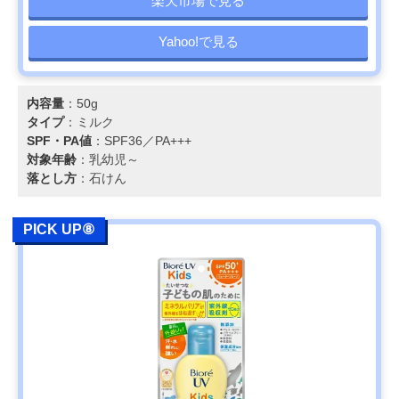
楽天市場で見る
Yahoo!で見る
内容量
：50g
タイプ
：ミルク
SPF・PA値
：SPF36／PA+++
対象年齢
：乳幼児～
落とし方
：石けん
PICK UP⑧