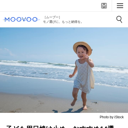
［ムーブー］
モノ選びに、もっと納得を。
Photo by iStock