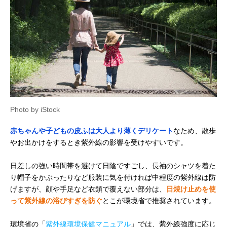
Photo by iStock
赤ちゃんや子どもの皮ふは大人より薄くデリケート
なため、散歩
やお出かけをするとき紫外線の影響を受けやすいです。
日差しの強い時間帯を避けて日陰ですごし、長袖のシャツを着た
り帽子をかぶったりなど服装に気を付ければ中程度の紫外線は防
げますが、顔や手足など衣類で覆えない部分は、
日焼け止めを使
って紫外線の浴びすぎを防ぐ
とこが環境省で推奨されています。
環境省の「
紫外線環境保健マニュアル
」では、紫外線強度に応じ