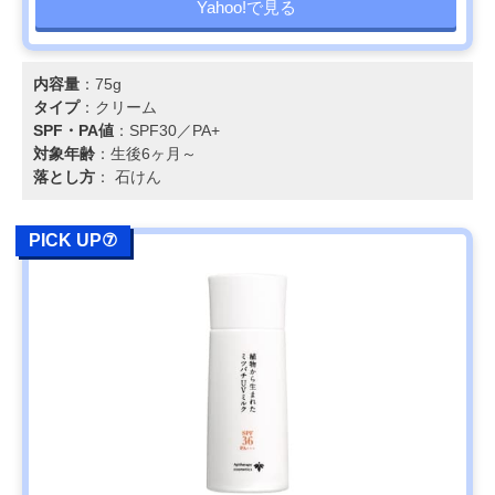
Yahoo!で見る
内容量
：75g
タイプ
：クリーム
SPF・PA値
：SPF30／PA+
対象年齢
：生後6ヶ月～
落とし方
： 石けん
PICK UP⑦