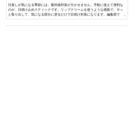
日差しが気になる季節には、紫外線対策が欠かせません。手軽に使えて便利な
のが、日焼け止めスティックです。リップクリームを使うような感覚で、サッ
と取り出して、気になる部分に塗るだけで日焼け対策になります。編集部で
は、1歳児から大人まで使える「さらさらUVスティック」（石澤研究所）と、
SPF50+で強力な紫外線下に対応した「クリアスティック UVプロテクター」
（資生堂）を購入して実際に使ってみました。ほかにも人気のおすすめ商品を
紹介しているので、ぜひ参考にしてください。