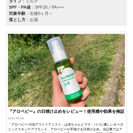
タイプ
：ミルク
SPF・PA値
：SPF28／PA+++
対象年齢
：生後0ヶ月～
落とし方
：お湯
『アロベビー』の日焼け止めをレビュー！使用感や効果を検証
2021-05-06
「アロベビー UV&アウトドアミスト」は赤ちゃんとママ・パパに優しいオーガ
ニックスキンケアブランド、アロベビーが手掛ける日焼け止め。当記事ではア