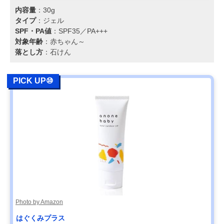
内容量
：30g
タイプ
：ジェル
SPF・PA値
：SPF35／PA+++
対象年齢
：赤ちゃん～
落とし方
：石けん
PICK UP⑩
Photo by Amazon
はぐくみプラス