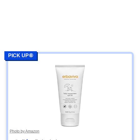
PICK UP⑥
Photo by Amazon