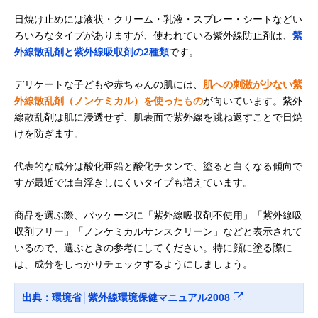
日焼け止めには液状・クリーム・乳液・スプレー・シートなどい
ろいろなタイプがありますが、使われている紫外線防止剤は、
紫
外線散乱剤と紫外線吸収剤の2種類
です。
デリケートな子どもや赤ちゃんの肌には、
肌への刺激が少ない紫
外線散乱剤（ノンケミカル）を使ったもの
が向いています。紫外
線散乱剤は肌に浸透せず、肌表面で紫外線を跳ね返すことで日焼
けを防ぎます。
代表的な成分は酸化亜鉛と酸化チタンで、塗ると白くなる傾向で
すが最近では白浮きしにくいタイプも増えています。
商品を選ぶ際、パッケージに「紫外線吸収剤不使用」「紫外線吸
収剤フリー」「ノンケミカルサンスクリーン」などと表示されて
いるので、選ぶときの参考にしてください。特に顔に塗る際に
は、成分をしっかりチェックするようにしましょう。
出典：環境省│紫外線環境保健マニュアル2008