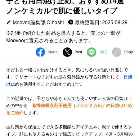
子ども用日焼け止め、おすすめ14選
ノンケミカルで肌に優しいタイプ
Moovoo編集部,O-hashi
最終更新日: 2025-08-29
※記事で紹介した商品を購入すると、売上の一部が
Moovooに還元されることがあります。
Share
Post
LINE
Copy
子どもと一緒にお出かけするとき、気になるのが強い日差しで
す。デリケートな子どもの肌を紫外線から守る対策として、
日焼
け止め
を活用することがおすすめです。
この記事では、子どもや赤ちゃんでも使いやすい人気の日焼け止
めの中から、
紫外線吸収剤不使用（ノンケミカル）の日焼け止め
をご紹介
します。
虫対策から保湿までできる多機能なアイテムや、親子で使えるタ
イプ、顔にも使えるものまで幅広くピックアップ。4月～9月頃の