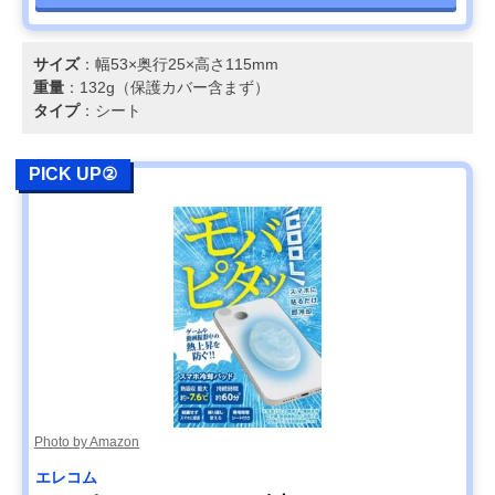
サイズ
：幅53×奥行25×高さ115mm
重量
：132g（保護カバー含まず）
タイプ
：シート
PICK UP②
Photo by Amazon
エレコム