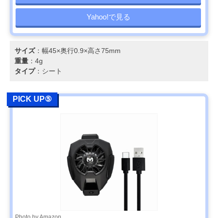
Yahoo!で見る
サイズ
：幅45×奥行0.9×高さ75mm
重量
：4g
タイプ
：シート
PICK UP⑤
Photo by Amazon