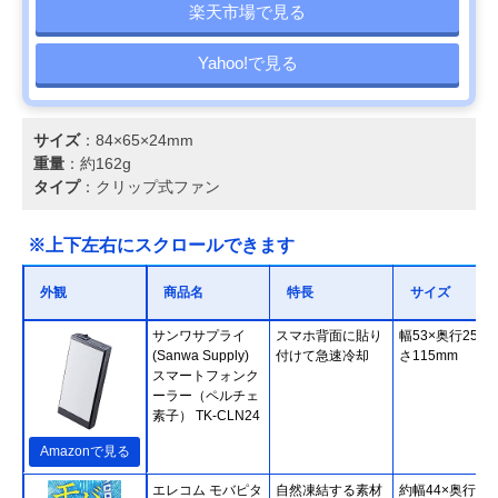
楽天市場で見る
Yahoo!で見る
サイズ
：84×65×24mm
重量
：約162g
タイプ
：クリップ式ファン
※上下左右にスクロールできます
外観
商品名
特長
サイズ
サンワサプライ
スマホ背面に貼り
幅53×奥行25×
(Sanwa Supply)
付けて急速冷却
さ115mm
スマートフォンク
ーラー（ペルチェ
素子） TK-CLN24
Amazonで見る
エレコム モバピタ
自然凍結する素材
約幅44×奥行10