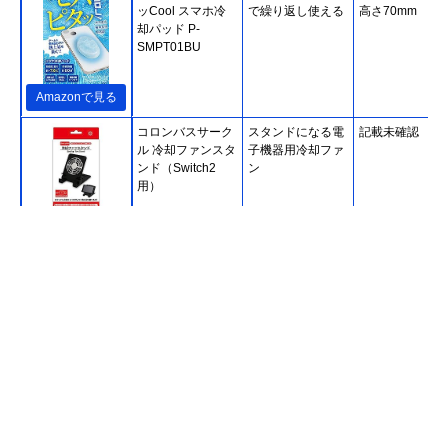
ッCool スマホ冷
で繰り返し使える
高さ70mm
却パッド P-
SMPT01BU
Amazonで見る
コロンバスサーク
スタンドになる電
記載未確認
ル 冷却ファンスタ
子機器用冷却ファ
ンド（Switch2
ン
用）
Amazonで見る
トリニティ
従来品の1.5倍の
幅45×奥行0.9×
Simplism スマ冷
蓄熱材を使用
さ75mm
え Premium TR-
SHPS
Amazonで見る
エアリア スマート
ファンとペルチェ
84×65×24mm
フォン用ペルチェ
素子の合わせ技
素子冷却ファン