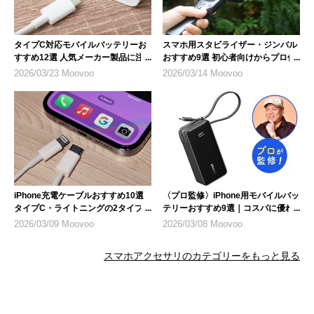
タイプC対応モバイルバッテリーお
スマホ用スタビライザー・ジンバル
すすめ12選 人気メーカー製品に注
おすすめ9選 初心者向けからプロ仕
目
様まで
2026/03/23 Moovoo
2026/03/14 Moovoo
iPhone充電ケーブルおすすめ10選
〈プロ監修〉iPhone用モバイルバッ
タイプC・ライトニングの2タイプ
テリーおすすめ9選｜コスパに優れ
を紹介
た1台を選ぶ
2026/03/09 Moovoo
2026/03/08 Moovoo
スマホアクセサリのカテゴリーをもっと見る