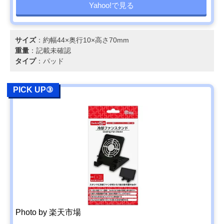
Yahoo!で見る
サイズ
：約幅44×奥行10×高さ70mm
重量
：記載未確認
タイプ
：パッド
PICK UP③
Photo by 楽天市場