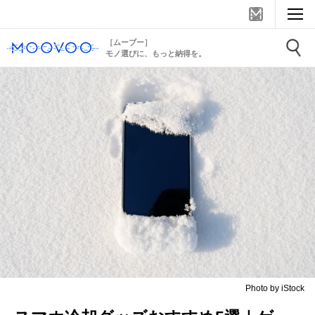
［ムーブー］
モノ選びに、もっと納得を。
Photo by iStock