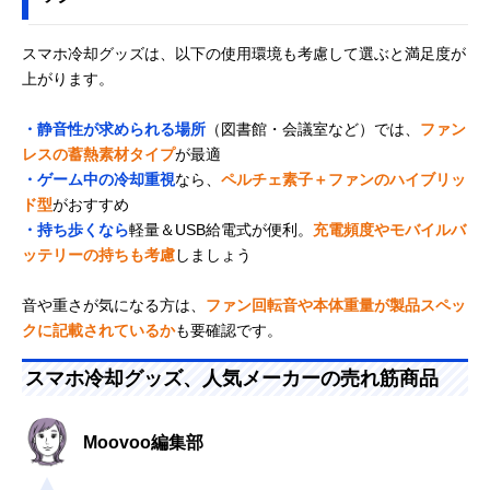
スマホ冷却グッズは、以下の使用環境も考慮して選ぶと満足度が
上がります。
・静音性が求められる場所
（図書館・会議室など）では、
ファン
レスの蓄熱素材タイプ
が最適
・ゲーム中の冷却重視
なら、
ペルチェ素子＋ファンのハイブリッ
ド型
がおすすめ
・持ち歩くなら
軽量＆USB給電式が便利。
充電頻度やモバイルバ
ッテリーの持ちも考慮
しましょう
音や重さが気になる方は、
ファン回転音や本体重量が製品スペッ
クに記載されているか
も要確認です。
スマホ冷却グッズ、人気メーカーの売れ筋商品
Moovoo編集部