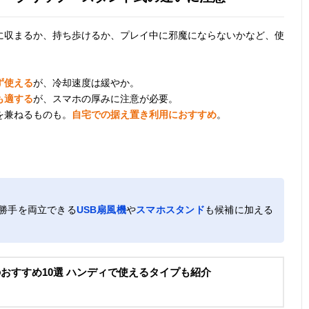
に収まるか、持ち歩けるか、プレイ中に邪魔にならないかなど、使
ず使える
が、冷却速度は緩やか。
も適する
が、スマホの厚みに注意が必要。
を兼ねるものも。
自宅での据え置き利用におすすめ
。
勝手を両立できる
USB扇風機
や
スマホスタンド
も候補に加える
おすすめ10選 ハンディで使えるタイプも紹介