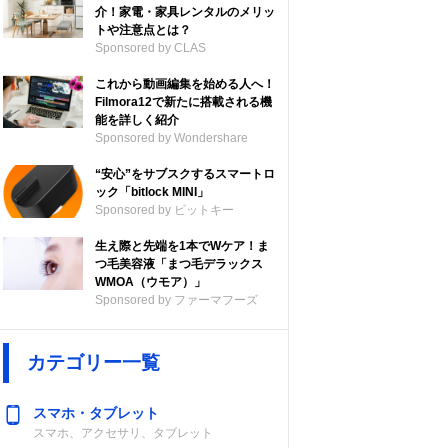
介！家電・家具レンタルのメリッ
トや注意点とは？
Sponsored by CLAS
これから動画編集を始める人へ！
Filmora12で新たに搭載される機
能を詳しく紹介
Sponsored by Wondershare
“安心”をサブスクするスマートロ
ック「bitlock MINI」
Sponsored by ビットキー
生え際と先端を1本でWケア！ま
つ毛美容液「まつ毛デラックス
WMOA（ウモア）」
Sponsored by ファーマフーズ
カテゴリー一覧
スマホ・タブレット
スマホ、アクセサリ、タブレット