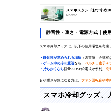
スマホスタンドおすすめ1
Moovoo
静音性・重さ・電源方式｜使
スマホ冷却グッズは、以下の使用環境も考慮
・静音性が求められる場所
（図書館・会議室
・ゲーム中の冷却重視
なら、
ペルチェ素子＋
・持ち歩くなら
軽量＆USB給電式が便利。
充
音や重さが気になる方は、
ファン回転音や本
スマホ冷却グッズ、