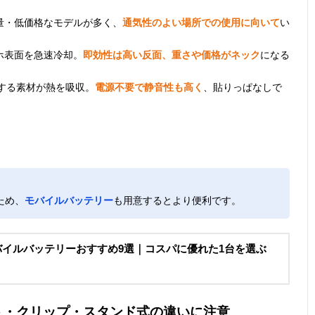
量・低価格なモデルが多く、
通気性のよい場所での使用に向いて
い
ホ表面を急速冷却。
即効性は高い反面、重さや価格がネック
になる
する素材が熱を吸収。
電源不要で静音性も高く
、貼りっぱなしで
ため、
モバイルバッテリー
も用意するとより便利です。
モバイルバッテリーおすすめ9選｜コスパに優れた1台を選ぶ
ト・クリップ・スタンド式の違いに注意