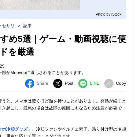
Photo by iStock
クセサリ
>
記事
すめ5選｜ゲーム・動画視聴に便
ドを厳選
29
部がMoovooに還元されることがあります。
Share
Post
LINE
Copy
行うと、スマホは驚くほど熱を持つことがあります。発熱が続くと
引き起こし、最悪の場合は故障の原因にもなるため注意が必要で
マホ冷却グッズ」
。冷却ファンやペルチェ素子、貼り付け型の冷却
り、用途に応じて選ぶことができます。