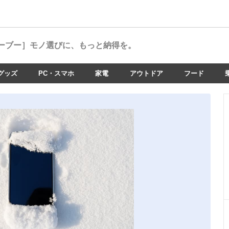
ーブー］
モノ選びに、もっと納得を。
グッズ
PC・スマホ
家電
アウトドア
フード