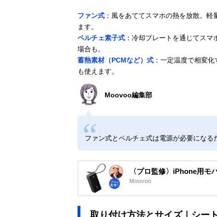
ファン式
：風をあててスマホの熱を放散。軽
ます。
ペルチェ素子式
：冷却プレートを通じてスマ
場合も。
蓄熱素材（PCMなど）式
：一定温度で相変化
も使えます。
Moovoo編集部
ファン式とペルチェ式は電源が必要になる
〈プロ監修〉iPhone用
Moovoo
取り付け方法とサイズ｜シー