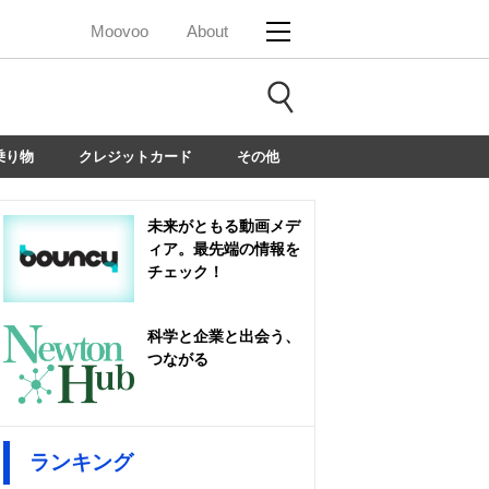
Moovoo
About
乗り物
クレジットカード
その他
未来がともる動画メデ
ィア。最先端の情報を
チェック！
科学と企業と出会う、
つながる
ランキング