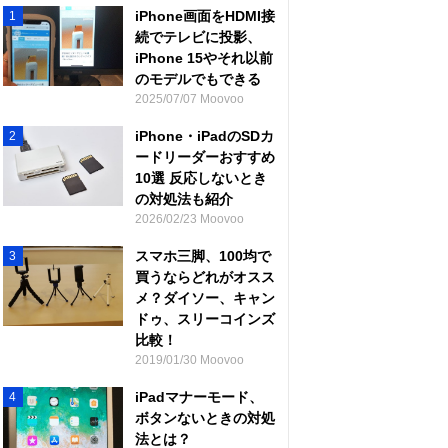
iPhone画面をHDMI接
1
続でテレビに投影、
iPhone 15やそれ以前
のモデルでもできる
2025/07/07 Moovoo
iPhone・iPadのSDカ
2
ードリーダーおすすめ
10選 反応しないとき
の対処法も紹介
2026/02/23 Moovoo
スマホ三脚、100均で
3
買うならどれがオスス
メ？ダイソー、キャン
ドゥ、スリーコインズ
比較！
2019/01/30 Moovoo
iPadマナーモード、
4
ボタンないときの対処
法とは？