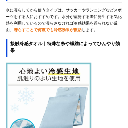
オル 81690150
イズ感
水に濡らしてから使うタイプは、サッカーやランニングなどスポ
ーツをする人におすすめです。水分が蒸発する際に発生する気化
熱を利用しているので濡らさなければ冷感効果を得られない反
Amazonで見る
面、
濡らすことで何度でも冷感効果が復活
します。
スケーター
かわいいイラスト
30×100cm
(Skater) ケース付
が目印
接触冷感タオル｜特殊な糸や繊維によってひんやり効
き クールタオル
くまのプーさん
果
634147
Amazonで見る
100percent -°C(マ
ビジネスやスマー
幅23×奥行23cm
Amazonで見る
イナスディグリー)
トカジュアルに、
クール
ハンカチタオル
サンタン サンリオ
ネックタオルとヘ
約10×26～40cm
Amazonで見る
キャラクター クー
アバンドで暑さ対
ルタオル 2way
策
協和工業 夢ゲンク
気化熱を発生させ
約幅31×長さ100
Amazonで見る
ールタオル M-
る3層構造がポイ
高さ0.3cm
CT19
ント