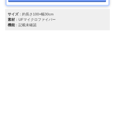
サイズ
：約長さ100×幅30cm
素材
：UFマイクロファイバー
機能
：記載未確認