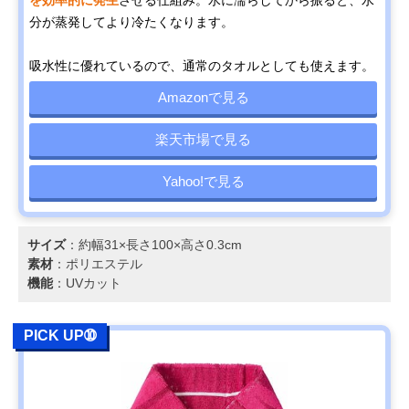
を効率的に発生
させる仕組み。水に濡らしてから振ると、水
分が蒸発してより冷たくなります。
吸水性に優れているので、通常のタオルとしても使えます。
Amazonで見る
楽天市場で見る
Yahoo!で見る
サイズ
：約幅31×長さ100×高さ0.3cm
素材
：ポリエステル
機能
：UVカット
PICK UP➉