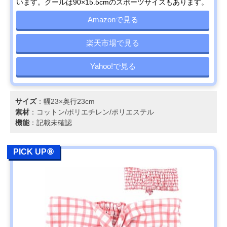
います。クールは90×15.5cmのスポーツサイズもあります。
Amazonで見る
楽天市場で見る
Yahoo!で見る
サイズ
：幅23×奥行23cm
素材
：コットン/ポリエチレン/ポリエステル
機能
：記載未確認
PICK UP⑧