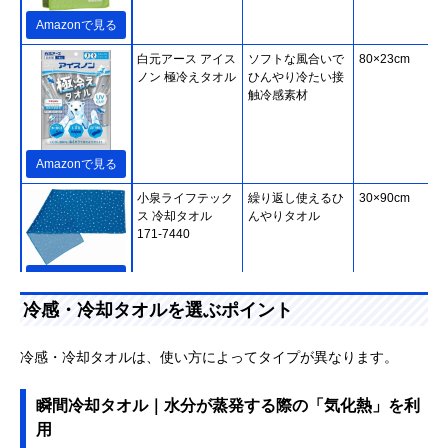
Amazonで見る
白元アース アイス
ソフトな風合いで
80×23cm
ノン 極冷えタオル
ひんやり冷たい接
触冷感素材
Amazonで見る
小泉ライフテック
繰り返し使えるひ
30×90cm
ス 冷却タオル
んやりタオル
171-7440
Amazonで見る
冷感・冷却タオルを選ぶポイント
丸眞 I'm
大きなタオルでポ
約50×150cm
doraemon 冷感フ
ンチョとしても活
ード付きタオル
躍
冷感・冷却タオルは、使い方によってタイプが異なります。
2845003800
Amazonで見る
瞬間冷却タオル｜水分が蒸発する際の「気化熱」を利
用
ロゴス(LOGOS)
アクティブなシー
約長さ100×幅
ひんやりドライタ
ンにおすすめのサ
30cm