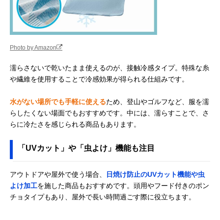
MIZUNO 今治製タ
マフラータオルに
10×80cm
Amazonで見る
オル スリムマフラ
保冷剤を入れて冷
ー 保冷剤ポケット
却
付き 32JY0131
小林製薬 熱中対策
持ち運びに便利な
約46×23cm
Amazonで見る
Photo by Amazon
冷やしタオル 5本
使い捨てスティッ
入り
クタイプ
濡らさないで乾いたまま使えるのが、接触冷感タイプ。特殊な糸
花王 ビオレ 冷タ
ベタ付きが気にな
46×20cm
Amazonで見る
や繊維を使用することで冷感効果が得られる仕組みです。
オル 無香性 5本入
るときはボディー
シートとして
水がない場所でも手軽に使える
ため、登山やゴルフなど、服を濡
napnap(ナップナ
和服にも似合う涼
約27×90cm
Amazonで見る
らしたくない場面でもおすすめです。中には、濡らすことで、さ
ップ) クールタオ
しげな水彩柄
らに冷たさを感じられる商品もあります。
ル
「UVカット」や「虫よけ」機能も注目
アウトドアや屋外で使う場合、
日焼け防止のUVカット機能や虫
よけ加工
を施した商品もおすすめです。頭用やフード付きのポン
チョタイプもあり、屋外で長い時間過ごす際に役立ちます。