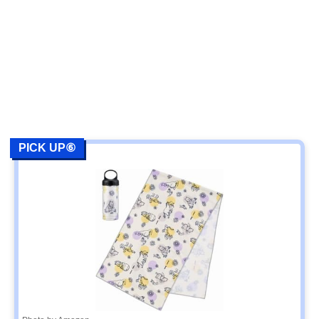
PICK UP⑥