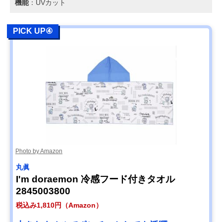
機能
：UVカット
PICK UP④
Photo by Amazon
丸眞
I'm doraemon 冷感フード付きタオル
2845003800
税込み1,810円（Amazon）