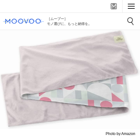
［ムーブー］
モノ選びに、もっと納得を。
Photo by Amazon