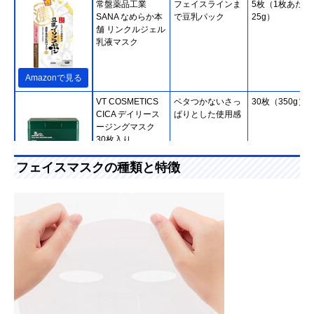
常盤薬品工業
フェイスラインま
5枚（1枚あたり
SANA なめらか本
で豆乳パック
25g）
舗 リンクルジェル
乳液マスク
Amazonで見る
VT COSMETICS
ベタつかないさっ
30枚（350g）
CICA デイリース
ぱりとした使用感
ージングマスク
30枚入り
フェイスマスクの種類と特徴
Amazonで見る
クオリティファー
待ち時間3分。朝
7枚
スト ダーマレーザ
晩の時短ケアにお
ー スーパー
すすめ
VC100 マスク
Amazonで見る
P&G SK-II フェイ
旅行や出張時の持
1枚（10ml）×1
Amazonで見る
シャルトリートメ
ち運びに便利な個