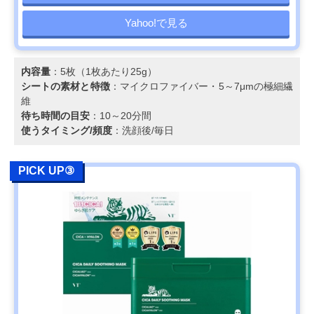
Yahoo!で見る
内容量
：5枚（1枚あたり25g）
シートの素材と特徴
：マイクロファイバー・5～7μmの極細繊
維
待ち時間の目安
：10～20分間
使うタイミング/頻度
：洗顔後/毎日
PICK UP③