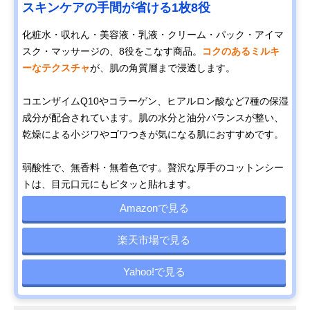
スキンケアの手間が省ける1枚8役
化粧水・収れん・美容液・乳液・クリーム・パック・アイマ
スク・マッサージの、8役をこなす商品。
コクのあるミルキ
ーなテクスチャ
が、肌の角質層まで浸透します。
コエンザイムQ10やコラーゲン、ヒアルロン酸など7種の保湿
成分が配合されています。肌の水分と油分バランスが整い、
乾燥による小ジワやゴワつきが気になる肌におすすめです。
弱酸性で、無香料・無着色です。贅沢な厚手のコットンシー
トは、目元口元にもピタッと貼れます。
Amazonで見る
楽天市場で見る
Yahoo!で見る