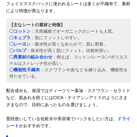
ャルシート 50枚
を手作り
フェイスマスクパックに使われるシートは多くが不織布で、素材
入り ドライ
により特徴が異なります。
【主なシートの素材と特徴】
〇コットン
：天然繊維でオーガニックのシートも人気。
〇キュプラ
：肌にフィットしやすい。
〇レーヨン
：吸水性が高くなめらかで、肌に密着。
〇パルプ
：保水性が高く肌にフィット。比較的安い。
〇異素材の組み合わせ
：例えば、コットン/レーヨン/ポリエス
テルはストレッチ性が高い。
〇機能性不織布
：スクワランや炭などを練り込み、機能性を
持たせている。
配合成分も、保湿ではティーツリー葉油・スクワラン・セラミド
など、肌あれを防ぐにはCICA・ナイアシンアミドのようにさま
ざまなので、目的にあったものを選びましょう。
普段使いしている化粧水や美容液でパックをしたい方は、
ドライ
シート
がおすすめです。