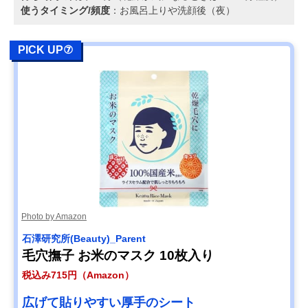
使うタイミング/頻度
：お風呂上りや洗顔後（夜）
PICK UP⑦
Photo by Amazon
石澤研究所(Beauty)_Parent
毛穴撫子 お米のマスク 10枚入り
税込み715円（Amazon）
広げて貼りやすい厚手のシート