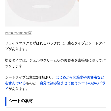
ント マスク 10P
包装
スタイリングライ
20代の肌をイメー
28枚（269ml）
Amazonで見る
フ・ホールディン
ジ。寝る前の60秒
グス サボリーノ
集中ケア
お疲れさマスク N
石澤研究所
広げて貼りやすい
10枚（165ml）
Amazonで見る
Photo by Amazon
(Beauty)_Parent
厚手のシート
毛穴撫子 お米のマ
フェイスマスクと呼ばれるパックには、
塗るタイプ
と
シートタイ
スク 10枚入り
プ
があります。
Dr.ルルルン ルル
目尻もほうれい線
7枚（108ml）
Amazonで見る
ルンプレシャス
も隙間なくカバー
塗るタイプは、ジェルやクリーム状の美容液を直接肌に塗ってパ
WHITE クリア 7枚
ックします。
pdc ワフードメイ
肌をじんわり浸す
10枚（1枚あた
Amazonで見る
ド 酒粕マスク
3層構造シート
10ml）
シートタイプは主に2種類あり、
はじめから化粧水や美容液など
を含んでいる
ものと、
自分で染み込ませて使うシートのみのドラ
バンダイ オスカル
プレゼントにおす
1枚（27ml）
Amazonで見る
&ロザリー・ラ・
すめの人気漫画の
イ
があります。
モリエール密着マ
パッケージ
スク
シートの素材
SEVEN BEAUTY
オリジナルのフェ
50枚
Amazonで見る
シルキーフェイシ
イスマスクパック