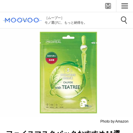
［ムーブー］
モノ選びに、もっと納得を。
Photo by Amazon