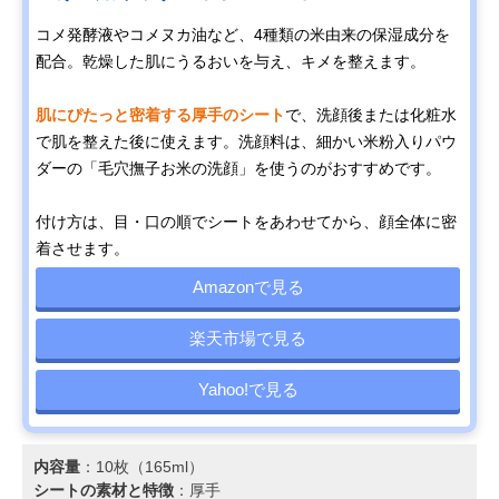
コメ発酵液やコメヌカ油など、4種類の米由来の保湿成分を
配合。乾燥した肌にうるおいを与え、キメを整えます。
肌にぴたっと密着する厚手のシート
で、洗顔後または化粧水
で肌を整えた後に使えます。洗顔料は、細かい米粉入りパウ
ダーの「毛穴撫子お米の洗顔」を使うのがおすすめです。
付け方は、目・口の順でシートをあわせてから、顔全体に密
着させます。
Amazonで見る
楽天市場で見る
Yahoo!で見る
内容量
：10枚（165ml）
シートの素材と特徴
：厚手