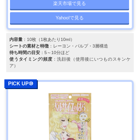
楽天市場で見る
Yahoo!で見る
内容量
：10枚（1枚あたり10ml）
シートの素材と特徴
：レーヨン・パルプ・3層構造
待ち時間の目安
：5～10分ほど
使うタイミング/頻度
：洗顔後（使用後にいつものスキンケ
ア）
PICK UP⑩