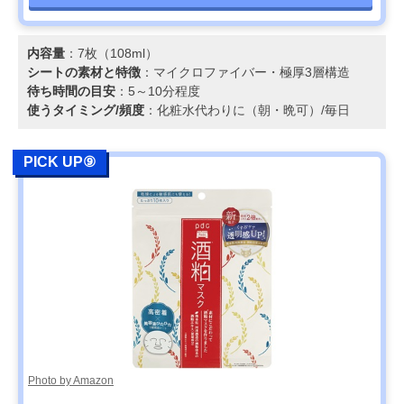
内容量
：7枚（108ml）
シートの素材と特徴
：マイクロファイバー・極厚3層構造
待ち時間の目安
：5～10分程度
使うタイミング/頻度
：化粧水代わりに（朝・晩可）/毎日
PICK UP⑨
Photo by Amazon