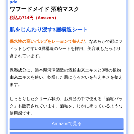
pdc
ワフードメイド 酒粕マスク
税込み714円（Amazon）
肌をじんわり浸す3層構造シート
保水性の高いパルプをレーヨンで挟んだ
、なめらかで顔にフ
ィットしやすい3層構造のシートを採用。美容液もたっぷり
含まれています。
保湿成分に、熊本県河津酒造の酒粕由来エキスと3種の植物
由来エキスを使い、乾燥した肌にうるおいを与えキメを整え
ます。
しっとりしたクリーム状の、お風呂の中で使える「酒粕パッ
ク」も販売されています。酒粕を、じかに塗っているような
使用感です。
Amazonで見る