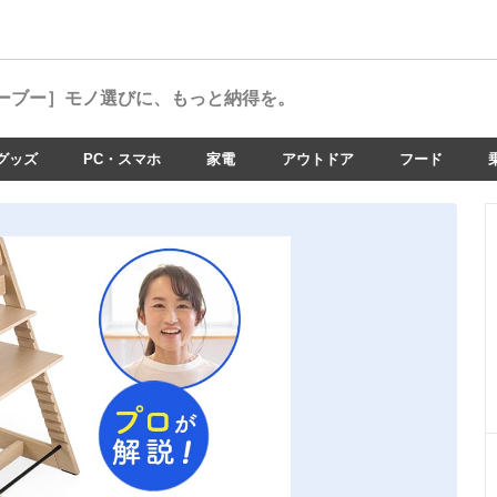
ーブー］
モノ選びに、もっと納得を。
グッズ
PC・スマホ
家電
アウトドア
フード