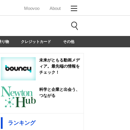
Moovoo
About
乗り物
クレジットカード
その他
未来がともる動画メデ
ィア。最先端の情報を
チェック！
科学と企業と出会う、
つながる
ランキング