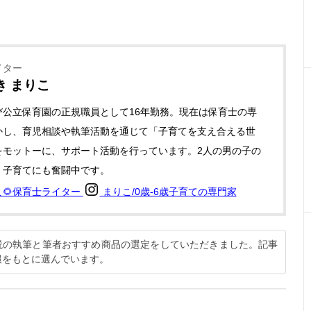
イター
き まりこ
び公立保育園の正規職員として16年勤務。現在は保育士の専
かし、育児相談や執筆活動を通じて「子育てを支え合える世
をモットーに、サポート活動を行っています。2人の男の子の
、子育てにも奮闘中です。
こ🌻保育士ライター
まりこ/0歳-6歳子育ての専門家
解説の執筆と筆者おすすめ商品の選定をしていただきました。記事
報をもとに選んでいます。