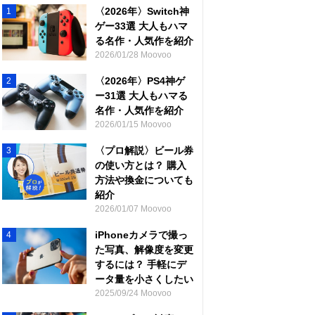
〈2026年〉Switch神
1
ゲー33選 大人もハマ
る名作・人気作を紹介
2026/01/28 Moovoo
〈2026年〉PS4神ゲ
2
ー31選 大人もハマる
名作・人気作を紹介
2026/01/15 Moovoo
〈プロ解説〉ビール券
3
の使い方とは？ 購入
方法や換金についても
紹介
2026/01/07 Moovoo
iPhoneカメラで撮っ
4
た写真、解像度を変更
するには？ 手軽にデ
ータ量を小さくしたい
2025/09/24 Moovoo