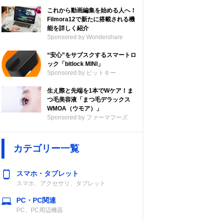
これから動画編集を始める人へ！
Filmora12で新たに搭載される機
能を詳しく紹介
Sponsored by Wondershare
“安心”をサブスクするスマートロ
ック「bitlock MINI」
Sponsored by ビットキー
生え際と先端を1本でWケア！ま
つ毛美容液「まつ毛デラックス
WMOA（ウモア）」
Sponsored by ファーマフーズ
カテゴリー一覧
スマホ・タブレット
スマホ、アクセサリ、タブレット
PC・PC関連
PC、PC周辺機器