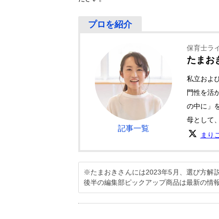
保育士ラ
たまお
私立およ
門性を活
の中に」
母として
記事一覧
まり
※たまおきさんには2023年5月、選び方
後半の編集部ピックアップ商品は最新の情