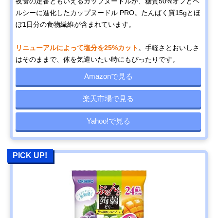
夜食の定番ともいえるカップヌードルが、糖質50%オフとヘ
ルシーに進化したカップヌードル PRO。たんぱく質15gとほ
ぼ1日分の食物繊維が含まれています。
リニューアルによって塩分を25%カット
。手軽さとおいしさ
はそのままで、体を気遣いたい時にもぴったりです。
Amazonで見る
楽天市場で見る
Yahoo!で見る
PICK UP!