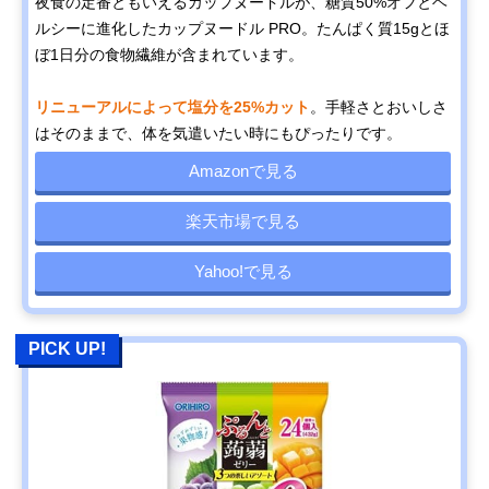
夜食の定番ともいえるカップヌードルが、糖質50%オフとヘ
ルシーに進化したカップヌードル PRO。たんぱく質15gとほ
ぼ1日分の食物繊維が含まれています。
リニューアルによって塩分を25%カット
。手軽さとおいしさ
はそのままで、体を気遣いたい時にもぴったりです。
Amazonで見る
楽天市場で見る
Yahoo!で見る
PICK UP!