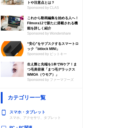
トや注意点とは？
Sponsored by CLAS
これから動画編集を始める人へ！
Filmora12で新たに搭載される機
能を詳しく紹介
Sponsored by Wondershare
“安心”をサブスクするスマートロ
ック「bitlock MINI」
Sponsored by ビットキー
生え際と先端を1本でWケア！ま
つ毛美容液「まつ毛デラックス
WMOA（ウモア）」
Sponsored by ファーマフーズ
カテゴリー一覧
スマホ・タブレット
スマホ、アクセサリ、タブレット
PC・PC関連