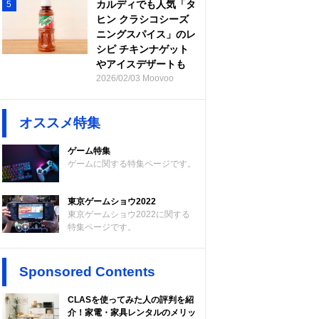
カルディでも人気「タ
5
ヒン クラシコシーズ
ニングスパイス」のレ
シピ チキンナゲット
やアイスデザートも
2026/02/03 Moovoo
オススメ特集
ゲーム特集
ゲームに関する特集ページです。
東京ゲームショウ2022
東京ゲームショウ2022に関する
特集ページです。
Sponsored Contents
CLASを使ってみた人の評判を紹
介！家電・家具レンタルのメリッ