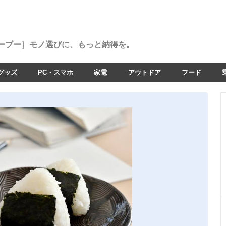
ーブー］
モノ選びに、もっと納得を。
グッズ
PC・スマホ
家電
アウトドア
フード