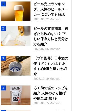
ビール売上ランキン
1
グ、人気のビールメー
カーについても解説
2026/01/22 Moovoo
ビールの賞味期限、過
2
ぎたら飲めない？ 正
しい保存方法と見分け
方を紹介
2026/02/06 Moovoo
〈プロ監修〉日本酒の
3
作（ざく）とは？ お
すすめ9選と魅力を紹
介
2025/12/19 Moovoo
ろく助の塩のレシピを
4
紹介 人気のから揚げ
や簡単浅漬けも
2026/01/15 Moovoo