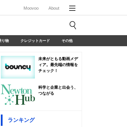
Moovoo
About
乗り物
クレジットカード
その他
未来がともる動画メデ
ィア。最先端の情報を
チェック！
科学と企業と出会う、
つながる
ランキング