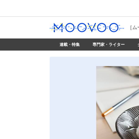
［ム
連載・特集
専門家・ライター