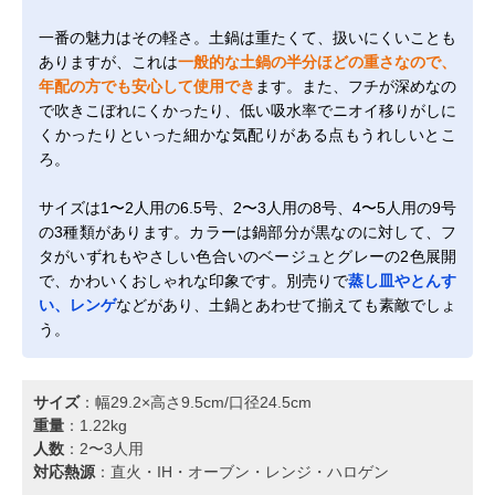
一番の魅力はその軽さ。土鍋は重たくて、扱いにくいことも
ありますが、これは
一般的な土鍋の半分ほどの重さなので、
年配の方でも安心して使用でき
ます。また、フチが深めなの
で吹きこぼれにくかったり、低い吸水率でニオイ移りがしに
くかったりといった細かな気配りがある点もうれしいとこ
ろ。
サイズは1〜2人用の6.5号、2〜3人用の8号、4〜5人用の9号
の3種類があります。カラーは鍋部分が黒なのに対して、フ
タがいずれもやさしい色合いのベージュとグレーの2色展開
で、かわいくおしゃれな印象です。別売りで
蒸し皿やとんす
い、レンゲ
などがあり、土鍋とあわせて揃えても素敵でしょ
う。
サイズ
：幅29.2×高さ9.5cm/口径24.5cm
重量
：1.22kg
人数
：2〜3人用
対応熱源
：直火・IH・オーブン・レンジ・ハロゲン