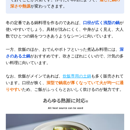
深さや熱源
が変わってきます。
冬の定番である鍋料理を作るのであれば、
口径が広く浅型の鍋
が
使いやすいでしょう。具材が沈みにくく、中身がよく見え、大人
数でひとつの鍋をつつきあうようなシーンに向いています。
一方、炊飯のほか、おでんやポトフといった煮込み料理には、
深
さのある土鍋
がおすすめです。吹きこぼれにくいので、汁気の多
い料理に向いています。
なお、炊飯がメインであれば、
炊飯専用の土鍋
も多く販売されて
います。口径が狭く、
深型で鍋底が厚くなっていて火が均一に通
りやすい
ため、ご飯がふっくらとおいしく炊けるのが魅力です。