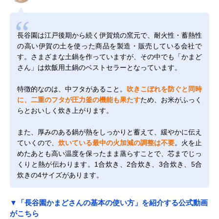
長谷園は江戸後期から続く伊賀焼の窯元で、耐火性・蓄熱性
の高い伊賀の土を使った商品を製造・販売している会社で
す。さまざまな土鍋を作っていますが、その中でも「かまど
さん」は炊飯用土鍋のベストセラーとなっています。
特徴的なのは、中フタがあること。
吹きこぼれを防ぐと同時
に、二重のフタが圧力釜の機能も果たす
ため、お米がふっく
らとおいしく炊き上がります。
また、厚みのある鍋が熱をしっかりと蓄えて、緩やかに伝え
ていくので、
炊いている最中の火加減の調整は不要
。火を止
めたあとも高い温度を保ったまま蒸らすことで、芯までじっ
くりと熱が伝わります。1合炊き、2合炊き、3合炊き、5合
炊きの4サイズがあります。
▼「長谷園かまどさんの基本の使い方」を紹介する公式動画
がこちら