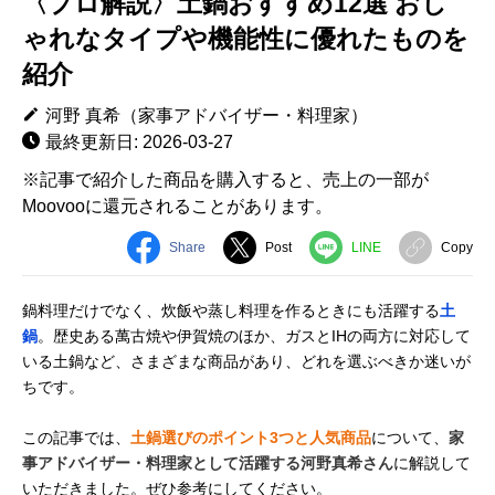
〈プロ解説〉土鍋おすすめ12選 おし
ゃれなタイプや機能性に優れたものを
紹介
河野 真希（家事アドバイザー・料理家）
最終更新日: 2026-03-27
※記事で紹介した商品を購入すると、売上の一部が
Moovooに還元されることがあります。
Share
Post
LINE
Copy
鍋料理だけでなく、炊飯や蒸し料理を作るときにも活躍する
土
鍋
。歴史ある萬古焼や伊賀焼のほか、ガスとIHの両方に対応して
いる土鍋など、さまざまな商品があり、どれを選ぶべきか迷いが
ちです。
この記事では、
土鍋選びのポイント3つと人気商品
について、
家
事アドバイザー・料理家として活躍する河野真希さん
に解説して
いただきました。ぜひ参考にしてください。