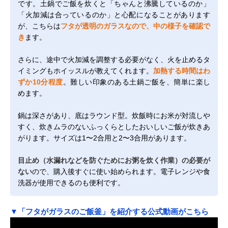
です。土鍋でご飯を炊くと「ちゃんと沸騰しているのか」
「火加減は合っているのか」と心配になることがあります
が、こちらは
フタが透明のガラスなので、中の様子を確認で
き
ます。
さらに、途中で火加減を調整する必要がなく、火を止めるタ
イミングもホイッスルが教えてくれます。
加熱する時間はわ
ずか10分程度
。難しい印象のある土鍋ご飯を、簡単に楽し
めます。
鍋は深さがあり、底はラウンド型。炊飯時にお米が対流しや
すく、炊きムラのないふっくらとしたおいしいご飯が炊きあ
がります。サイズは1〜2合用と2〜3合用があります。
目止め（水漏れなどを防ぐためにお粥を炊く作業）の必要が
ない
ので、購入後すぐに使い始められます。電子レンジや食
洗器が使用できるのも便利です。
▼「フタがガラスのご飯釜」を紹介する公式動画がこちら