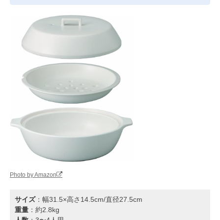
Photo by Amazon
サイズ
：幅31.5×高さ14.5cm/直径27.5cm
重量
：約2.8kg
人数
：3〜4人用