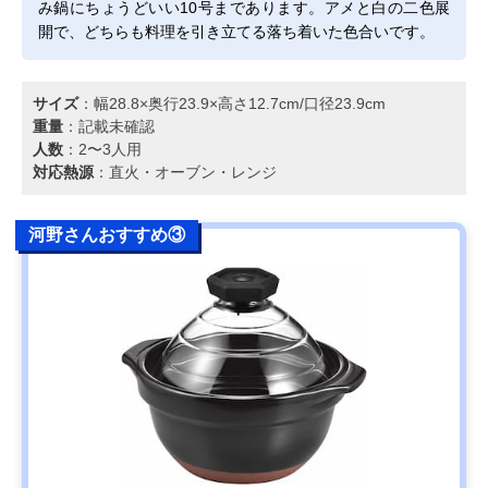
み鍋にちょうどいい10号まであります。アメと白の二色展
開で、どちらも料理を引き立てる落ち着いた色合いです。
サイズ
：幅28.8×奥行23.9×高さ12.7cm/口径23.9cm
重量
：記載未確認
人数
：2〜3人用
対応熱源
：直火・オーブン・レンジ
河野さんおすすめ③