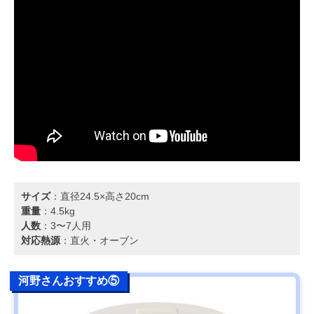
サイズ
：直径24.5×高さ20cm
重量
：4.5kg
人数
：3〜7人用
対応熱源
：直火・オーブン
河野さんおすすめ⑤