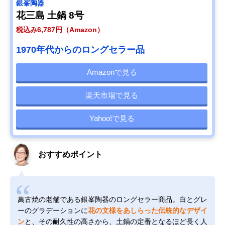
銀峯陶器
花三島 土鍋 8号
税込み6,787円（Amazon）
1970年代からのロングセラー品
Amazonで見る
楽天市場で見る
Yahoo!で見る
おすすめポイント
萬古焼の老舗である銀峯陶器のロングセラー商品。白とグレ
ーのグラデーションに
花の文様をあしらった伝統的なデザイ
ン
と、その耐久性の高さから、土鍋の定番となるほど長く人