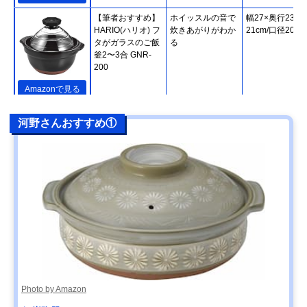
【筆者おすすめ】
ホイッスルの音で
幅27×奥行23×
HARIO(ハリオ) フ
炊きあがりがわか
21cm/口径20cm
タがガラスのご飯
る
釜2〜3合 GNR-
200
Amazonで見る
【筆者おすすめ】
熱をしっかり蓄え
直径24.5×高さ
楽天市場で見る
河野さんおすすめ①
長谷園 かまどさん
て、緩やかに伝え
20cm
四合炊き ACT-04
る
【筆者おすすめ】
IHやオーブンなど
幅31.5×高さ
Amazonで見る
キントー(KINTO)
さまざまな熱源に
14.5cm/直径
KAKOMI IH土鍋
対応
27.5cm
2.5L
【筆者おすすめ】
家庭で気軽に使え
幅29.2×高さ
Amazonで見る
ミヤザキ食器
る軽い土鍋
9.5cm/口径24.5
M.STYLE Karl(カ
ール) IH軽量土鍋8
号 KAL0308
Photo by Amazon