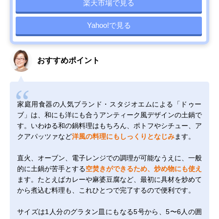
楽天市場で見る
Yahoo!で見る
おすすめポイント
家庭用食器の人気ブランド・スタジオエムによる「ドゥー
ブ」は、和にも洋にも合うアンティーク風デザインの土鍋で
す。いわゆる和の鍋料理はもちろん、ポトフやシチュー、ア
クアパッツァなど
洋風の料理にもしっくりとなじみ
ます。
直火、オーブン、電子レンジでの調理が可能なうえに、一般
的に土鍋が苦手とする
空焚きができるため、炒め物にも使え
ます。たとえばカレーや麻婆豆腐など、最初に具材を炒めて
から煮込む料理も、これひとつで完了するので便利です。
サイズは1人分のグラタン皿にもなる5号から、5〜6人の囲