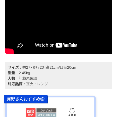
サイズ
：幅27×奥行23×高21cm/口径20cm
重量
：2.45kg
人数
：記載未確認
対応熱源
：直火・レンジ
河野さんおすすめ④