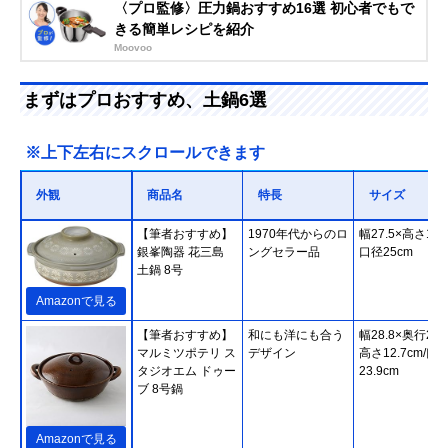
〈プロ監修〉圧力鍋おすすめ16選 初心者でもで
きる簡単レシピを紹介
Moovoo
まずはプロおすすめ、土鍋6選
※上下左右にスクロールできます
外観
商品名
特長
サイズ
【筆者おすすめ】
1970年代からのロ
幅27.5×高さ14c
銀峯陶器 花三島
ングセラー品
口径25cm
土鍋 8号
Amazonで見る
【筆者おすすめ】
和にも洋にも合う
幅28.8×奥行23.
マルミツポテリ ス
デザイン
高さ12.7cm/口
タジオエム ドゥー
23.9cm
ブ 8号鍋
Amazonで見る