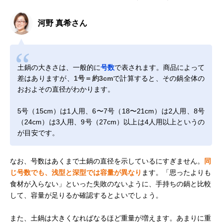
河野 真希さん
土鍋の大きさは、一般的に
号数
で表されます。商品によって
差はありますが、
1号＝約3cm
で計算すると、その鍋全体の
おおよその直径がわかります。
5号（15cm）は1人用、6〜7号（18〜21cm）は2人用、8号
（24cm）は3人用、9号（27cm）以上は4人用以上というの
が目安です。
なお、号数はあくまで土鍋の直径を示しているにすぎません。
同
じ号数でも、浅型と深型では容量が異なり
ます。「思ったよりも
食材が入らない」といった失敗のないように、手持ちの鍋と比較
して、容量が足りるか確認するとよいでしょう。
また、土鍋は大きくなればなるほど重量が増えます。あまりに重