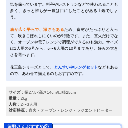
気を保っています。料亭やレストランなどで使われることも
多く、きっと誰もが一度は目にしたことがある土鍋でしょ
う。
底が広く平らで、深さもある
ため、食材がたっぷりと入っ
て、吹きこぼれしにくいのが特徴です。また、直火だけでな
く、オーブンや電子レンジで調理ができるのも魅力。サイズ
は1人用の6号から、5〜6人用の10号まであり、好みの大き
さを選べます。
花三島シリーズとして、
とんすいやレンゲセット
などもある
ので、あわせて揃えるのもおすすめです。
サイズ
：幅27.5×高さ14cm/口径25cm
重量
：2kg
人数
：2〜3人用
対応熱源
：直火・オーブン・レンジ・ラジエントヒーター
河野さんおすすめ②