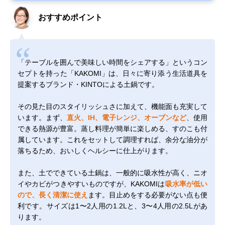
おすすめポイント
「テーブルを囲んで美味しい時間をシェアする」というコン
セプトを持った「KAKOMI」は、日々に寄り添う生活道具を
提案するブランド・KINTOによる土鍋です。
その見た目のスタイリッシュさに加えて、機能面も充実して
います。まず、
直火、IH、電子レンジ、オーブンなど
、使用
できる熱源が豊富。蒸し料理が簡単に楽しめる、すのこも付
属しています。これをセットして調理すれば、余分な油分が
落ちるため、おいしくヘルシーに仕上がります。
また、土でできている土鍋は、一般的に吸水性が高く、ニオ
イやカビがつきやすいものですが、KAKOMIは
吸水率が低い
ので、長く清潔に使え
ます。目止めをする必要がない点も便
利です。サイズは1〜2人用の1.2Lと、3〜4人用の2.5Lがあ
ります。