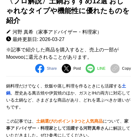
〈プロ解説〉土鍋おすすめ12選 おし
ゃれなタイプや機能性に優れたものを
紹介
河野 真希（家事アドバイザー・料理家）
最終更新日: 2026-03-27
※記事で紹介した商品を購入すると、売上の一部が
Moovooに還元されることがあります。
Share
Post
LINE
Copy
鍋料理だけでなく、炊飯や蒸し料理を作るときにも活躍する
土
鍋
。歴史ある萬古焼や伊賀焼のほか、ガスとIHの両方に対応して
いる土鍋など、さまざまな商品があり、どれを選ぶべきか迷いが
ちです。
この記事では、
土鍋選びのポイント3つと人気商品
について、
家
事アドバイザー・料理家として活躍する河野真希さん
に解説して
いただきました。ぜひ参考にしてください。