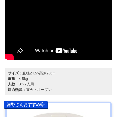
サイズ
：直径24.5×高さ20cm
重量
：4.5kg
人数
：3〜7人用
対応熱源
：直火・オーブン
河野さんおすすめ⑤