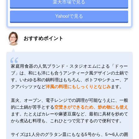
楽天市場で見る
Yahoo!で見る
おすすめポイント
家庭用食器の人気ブランド・スタジオエムによる「ドゥー
ブ」は、和にも洋にも合うアンティーク風デザインの土鍋で
す。いわゆる和の鍋料理はもちろん、ポトフやシチュー、ア
クアパッツァなど
洋風の料理にもしっくりとなじみ
ます。
直火、オーブン、電子レンジでの調理が可能なうえに、一般
的に土鍋が苦手とする
空焚きができるため、炒め物にも使え
ます。たとえばカレーや麻婆豆腐など、最初に具材を炒めて
から煮込む料理も、これひとつで完了するので便利です。
サイズは1人分のグラタン皿にもなる5号から、5〜6人の囲