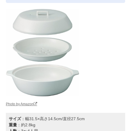
Photo by Amazon
サイズ
：幅31.5×高さ14.5cm/直径27.5cm
重量
：約2.8kg
人数
：3〜4人用