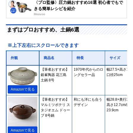
〈プロ監修〉圧力鍋おすすめ16選 初心者でもで
きる簡単レシピを紹介
Moovoo
まずはプロおすすめ、土鍋6選
※上下左右にスクロールできます
外観
商品名
特長
サイズ
【筆者おすすめ】
1970年代からのロ
幅27.5×高さ14c
銀峯陶器 花三島
ングセラー品
口径25cm
土鍋 8号
Amazonで見る
【筆者おすすめ】
和にも洋にも合う
幅28.8×奥行23.
マルミツポテリ ス
デザイン
高さ12.7cm/口
タジオエム ドゥー
23.9cm
ブ 8号鍋
Amazonで見る