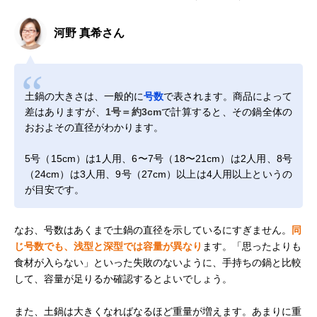
河野 真希さん
土鍋の大きさは、一般的に
号数
で表されます。商品によって
差はありますが、
1号＝約3cm
で計算すると、その鍋全体の
おおよその直径がわかります。
5号（15cm）は1人用、6〜7号（18〜21cm）は2人用、8号
（24cm）は3人用、9号（27cm）以上は4人用以上というの
が目安です。
なお、号数はあくまで土鍋の直径を示しているにすぎません。
同
じ号数でも、浅型と深型では容量が異なり
ます。「思ったよりも
食材が入らない」といった失敗のないように、手持ちの鍋と比較
して、容量が足りるか確認するとよいでしょう。
また、土鍋は大きくなればなるほど重量が増えます。あまりに重