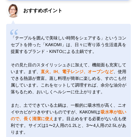
おすすめポイント
「テーブルを囲んで美味しい時間をシェアする」というコン
セプトを持った「KAKOMI」は、日々に寄り添う生活道具を
提案するブランド・KINTOによる土鍋です。
その見た目のスタイリッシュさに加えて、機能面も充実して
います。まず、
直火、IH、電子レンジ、オーブンなど
、使用
できる熱源が豊富。蒸し料理が簡単に楽しめる、すのこも付
属しています。これをセットして調理すれば、余分な油分が
落ちるため、おいしくヘルシーに仕上がります。
また、土でできている土鍋は、一般的に吸水性が高く、ニオ
イやカビがつきやすいものですが、KAKOMIは
吸水率が低い
ので、長く清潔に使え
ます。目止めをする必要がない点も便
利です。サイズは1〜2人用の1.2Lと、3〜4人用の2.5Lがあ
ります。