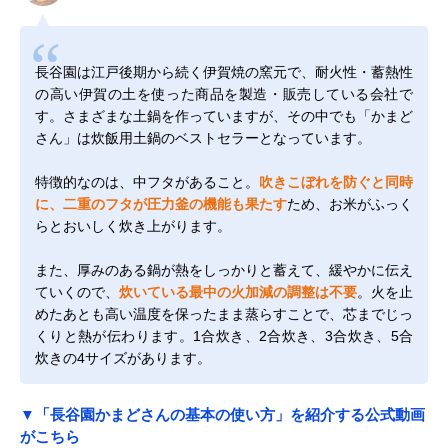
長谷園は江戸後期から続く伊賀焼の窯元で、耐火性・蓄熱性
の高い伊賀の土を使った商品を製造・販売している会社で
す。さまざまな土鍋を作っていますが、その中でも「かまど
さん」は炊飯用土鍋のベストセラーとなっています。
特徴的なのは、中フタがあること。
吹きこぼれを防ぐと同時
に、二重のフタが圧力釜の機能も果たす
ため、お米がふっく
らとおいしく炊き上がります。
また、厚みのある鍋が熱をしっかりと蓄えて、緩やかに伝え
ていくので、
炊いている最中の火加減の調整は不要
。火を止
めたあとも高い温度を保ったまま蒸らすことで、芯までじっ
くりと熱が伝わります。1合炊き、2合炊き、3合炊き、5合
炊きの4サイズがあります。
▼「長谷園かまどさんの基本の使い方」を紹介する公式動画
がこちら