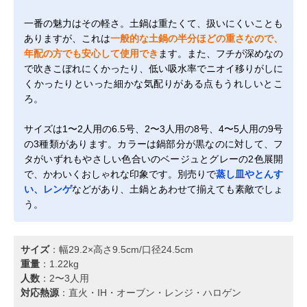
一番の魅力はその軽さ。土鍋は重たくて、扱いにくいことも
ありますが、これは
一般的な土鍋の半分ほどの重さなので、
年配の方でも安心して使用でき
ます。また、フチが深めなの
で吹きこぼれにくかったり、低い吸水率でニオイ移りがしに
くかったりといった細かな気配りがある点もうれしいとこ
ろ。
サイズは1〜2人用の6.5号、2〜3人用の8号、4〜5人用の9号
の3種類があります。カラーは鍋部分が黒なのに対して、フ
タがいずれもやさしい色合いのベージュとグレーの2色展開
で、かわいくおしゃれな印象です。別売りで
蒸し皿やとんす
い、レンゲ
などがあり、土鍋とあわせて揃えても素敵でしょ
う。
サイズ
：幅29.2×高さ9.5cm/口径24.5cm
重量
：1.22kg
人数
：2〜3人用
対応熱源
：直火・IH・オーブン・レンジ・ハロゲン