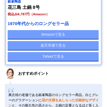
銀峯陶器
花三島 土鍋 8号
税込み6,787円（Amazon）
1970年代からのロングセラー品
Amazonで見る
楽天市場で見る
Yahoo!で見る
おすすめポイント
萬古焼の老舗である銀峯陶器のロングセラー商品。白とグレ
ーのグラデーションに
花の文様をあしらった伝統的なデザイ
ン
と、その耐久性の高さから、土鍋の定番となるほど長く人