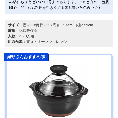
み鍋にちょうどいい10号まであります。アメと白の二色展
開で、どちらも料理を引き立てる落ち着いた色合いです。
サイズ
：幅28.8×奥行23.9×高さ12.7cm/口径23.9cm
重量
：記載未確認
人数
：2〜3人用
対応熱源
：直火・オーブン・レンジ
河野さんおすすめ③