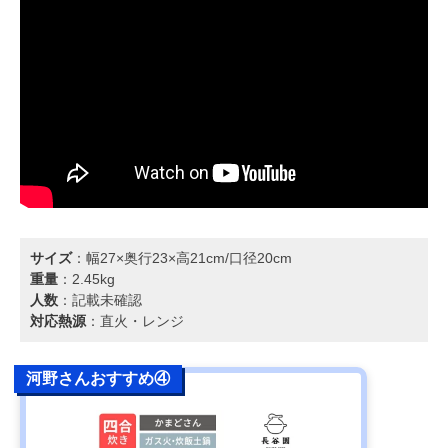
サイズ
：幅27×奥行23×高21cm/口径20cm
重量
：2.45kg
人数
：記載未確認
対応熱源
：直火・レンジ
河野さんおすすめ④