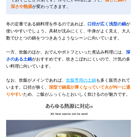
深さや熱源
が変わってきます。
冬の定番である鍋料理を作るのであれば、
口径が広く浅型の鍋
が
使いやすいでしょう。具材が沈みにくく、中身がよく見え、大人
数でひとつの鍋をつつきあうようなシーンに向いています。
一方、炊飯のほか、おでんやポトフといった煮込み料理には、
深
さのある土鍋
がおすすめです。吹きこぼれにくいので、汁気の多
い料理に向いています。
なお、炊飯がメインであれば、
炊飯専用の土鍋
も多く販売されて
います。口径が狭く、
深型で鍋底が厚くなっていて火が均一に通
りやすい
ため、ご飯がふっくらとおいしく炊けるのが魅力です。