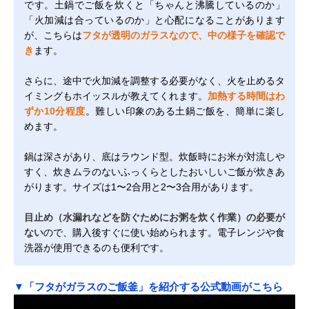
です。土鍋でご飯を炊くと「ちゃんと沸騰しているのか」
「火加減は合っているのか」と心配になることがあります
が、こちらは
フタが透明のガラスなので、中の様子を確認で
き
ます。
さらに、途中で火加減を調整する必要がなく、火を止めるタ
イミングもホイッスルが教えてくれます。
加熱する時間はわ
ずか10分程度
。難しい印象のある土鍋ご飯を、簡単に楽し
めます。
鍋は深さがあり、底はラウンド型。炊飯時にお米が対流しや
すく、炊きムラのないふっくらとしたおいしいご飯が炊きあ
がります。サイズは1〜2合用と2〜3合用があります。
目止め（水漏れなどを防ぐためにお粥を炊く作業）の必要が
ない
ので、購入後すぐに使い始められます。電子レンジや食
洗器が使用できるのも便利です。
▼「フタがガラスのご飯釜」を紹介する公式動画がこちら