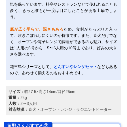
気を保っています。料亭やレストランなどで使われることも
多く、きっと誰もが一度は目にしたことがある土鍋でしょ
う。
底が広く平らで、深さもある
ため、食材がたっぷりと入っ
て、吹きこぼれしにくいのが特徴です。また、直火だけでな
く、オーブンや電子レンジで調理ができるのも魅力。サイズ
は1人用の6号から、5〜6人用の10号まであり、好みの大き
さを選べます。
花三島シリーズとして、
とんすいやレンゲセット
などもある
ので、あわせて揃えるのもおすすめです。
サイズ
：幅27.5×高さ14cm/口径25cm
重量
：2kg
人数
：2〜3人用
対応熱源
：直火・オーブン・レンジ・ラジエントヒーター
河野さんおすすめ②