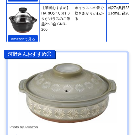
【筆者おすすめ】
ホイッスルの音で
幅27×奥行23×
HARIO(ハリオ) フ
炊きあがりがわか
21cm/口径20cm
タがガラスのご飯
る
釜2〜3合 GNR-
200
Amazonで見る
【筆者おすすめ】
熱をしっかり蓄え
直径24.5×高さ
楽天市場で見る
河野さんおすすめ①
長谷園 かまどさん
て、緩やかに伝え
20cm
四合炊き ACT-04
る
【筆者おすすめ】
IHやオーブンなど
幅31.5×高さ
Amazonで見る
キントー(KINTO)
さまざまな熱源に
14.5cm/直径
KAKOMI IH土鍋
対応
27.5cm
2.5L
【筆者おすすめ】
家庭で気軽に使え
幅29.2×高さ
Amazonで見る
ミヤザキ食器
る軽い土鍋
9.5cm/口径24.5
M.STYLE Karl(カ
ール) IH軽量土鍋8
号 KAL0308
Photo by Amazon