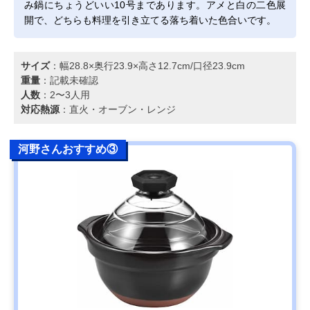
み鍋にちょうどいい10号まであります。アメと白の二色展
開で、どちらも料理を引き立てる落ち着いた色合いです。
サイズ
：幅28.8×奥行23.9×高さ12.7cm/口径23.9cm
重量
：記載未確認
人数
：2〜3人用
対応熱源
：直火・オーブン・レンジ
河野さんおすすめ③