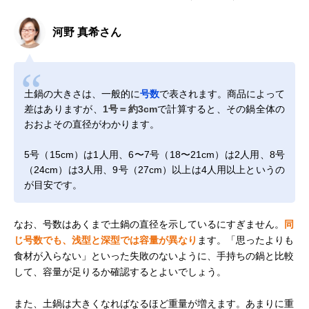
河野 真希さん
土鍋の大きさは、一般的に
号数
で表されます。商品によって
差はありますが、
1号＝約3cm
で計算すると、その鍋全体の
おおよその直径がわかります。
5号（15cm）は1人用、6〜7号（18〜21cm）は2人用、8号
（24cm）は3人用、9号（27cm）以上は4人用以上というの
が目安です。
なお、号数はあくまで土鍋の直径を示しているにすぎません。
同
じ号数でも、浅型と深型では容量が異なり
ます。「思ったよりも
食材が入らない」といった失敗のないように、手持ちの鍋と比較
して、容量が足りるか確認するとよいでしょう。
また、土鍋は大きくなればなるほど重量が増えます。あまりに重