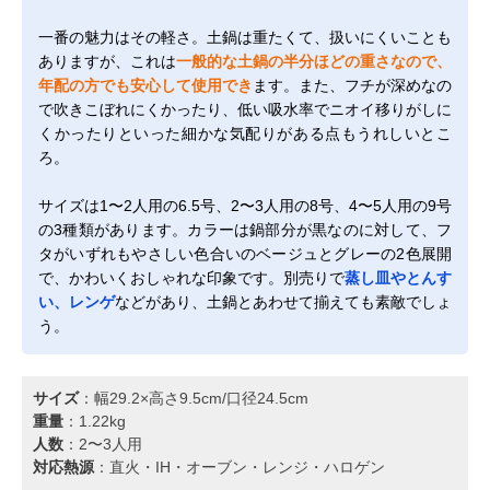
一番の魅力はその軽さ。土鍋は重たくて、扱いにくいことも
ありますが、これは
一般的な土鍋の半分ほどの重さなので、
年配の方でも安心して使用でき
ます。また、フチが深めなの
で吹きこぼれにくかったり、低い吸水率でニオイ移りがしに
くかったりといった細かな気配りがある点もうれしいとこ
ろ。
サイズは1〜2人用の6.5号、2〜3人用の8号、4〜5人用の9号
の3種類があります。カラーは鍋部分が黒なのに対して、フ
タがいずれもやさしい色合いのベージュとグレーの2色展開
で、かわいくおしゃれな印象です。別売りで
蒸し皿やとんす
い、レンゲ
などがあり、土鍋とあわせて揃えても素敵でしょ
う。
サイズ
：幅29.2×高さ9.5cm/口径24.5cm
重量
：1.22kg
人数
：2〜3人用
対応熱源
：直火・IH・オーブン・レンジ・ハロゲン