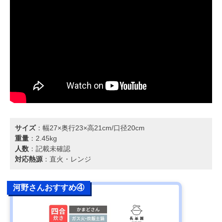
サイズ
：幅27×奥行23×高21cm/口径20cm
重量
：2.45kg
人数
：記載未確認
対応熱源
：直火・レンジ
河野さんおすすめ④