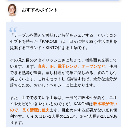
おすすめポイント
「テーブルを囲んで美味しい時間をシェアする」というコン
セプトを持った「KAKOMI」は、日々に寄り添う生活道具を
提案するブランド・KINTOによる土鍋です。
その見た目のスタイリッシュさに加えて、機能面も充実して
います。まず、
直火、IH、電子レンジ、オーブンなど
、使用
できる熱源が豊富。蒸し料理が簡単に楽しめる、すのこも付
属しています。これをセットして調理すれば、余分な油分が
落ちるため、おいしくヘルシーに仕上がります。
また、土でできている土鍋は、一般的に吸水性が高く、ニオ
イやカビがつきやすいものですが、KAKOMIは
吸水率が低い
ので、長く清潔に使え
ます。目止めをする必要がない点も便
利です。サイズは1〜2人用の1.2Lと、3〜4人用の2.5Lがあ
ります。