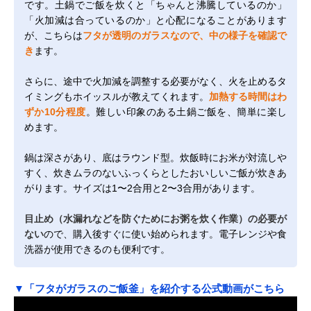
です。土鍋でご飯を炊くと「ちゃんと沸騰しているのか」
「火加減は合っているのか」と心配になることがあります
が、こちらは
フタが透明のガラスなので、中の様子を確認で
き
ます。
さらに、途中で火加減を調整する必要がなく、火を止めるタ
イミングもホイッスルが教えてくれます。
加熱する時間はわ
ずか10分程度
。難しい印象のある土鍋ご飯を、簡単に楽し
めます。
鍋は深さがあり、底はラウンド型。炊飯時にお米が対流しや
すく、炊きムラのないふっくらとしたおいしいご飯が炊きあ
がります。サイズは1〜2合用と2〜3合用があります。
目止め（水漏れなどを防ぐためにお粥を炊く作業）の必要が
ない
ので、購入後すぐに使い始められます。電子レンジや食
洗器が使用できるのも便利です。
▼「フタがガラスのご飯釜」を紹介する公式動画がこちら