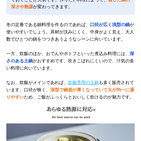
深さや熱源
が変わってきます。
冬の定番である鍋料理を作るのであれば、
口径が広く浅型の鍋
が
使いやすいでしょう。具材が沈みにくく、中身がよく見え、大人
数でひとつの鍋をつつきあうようなシーンに向いています。
一方、炊飯のほか、おでんやポトフといった煮込み料理には、
深
さのある土鍋
がおすすめです。吹きこぼれにくいので、汁気の多
い料理に向いています。
なお、炊飯がメインであれば、
炊飯専用の土鍋
も多く販売されて
います。口径が狭く、
深型で鍋底が厚くなっていて火が均一に通
りやすい
ため、ご飯がふっくらとおいしく炊けるのが魅力です。