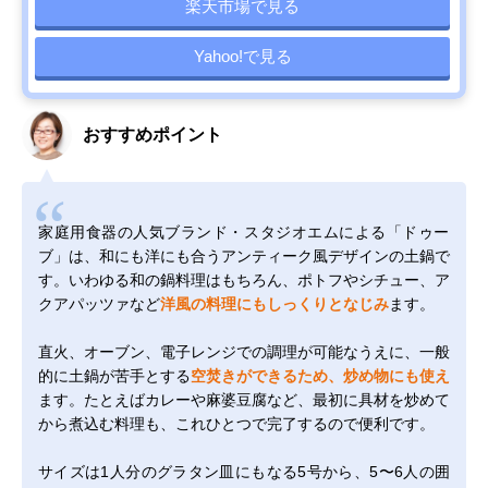
楽天市場で見る
Yahoo!で見る
おすすめポイント
家庭用食器の人気ブランド・スタジオエムによる「ドゥー
ブ」は、和にも洋にも合うアンティーク風デザインの土鍋で
す。いわゆる和の鍋料理はもちろん、ポトフやシチュー、ア
クアパッツァなど
洋風の料理にもしっくりとなじみ
ます。
直火、オーブン、電子レンジでの調理が可能なうえに、一般
的に土鍋が苦手とする
空焚きができるため、炒め物にも使え
ます。たとえばカレーや麻婆豆腐など、最初に具材を炒めて
から煮込む料理も、これひとつで完了するので便利です。
サイズは1人分のグラタン皿にもなる5号から、5〜6人の囲