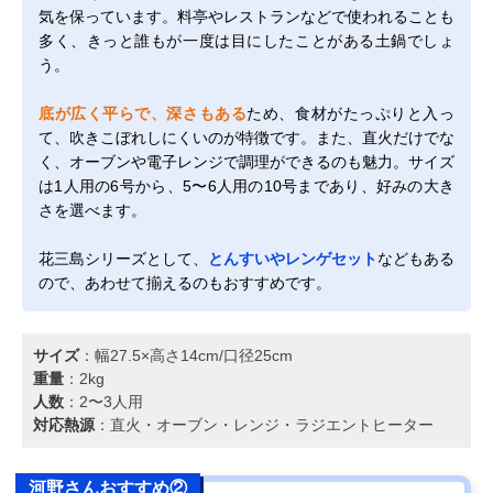
気を保っています。料亭やレストランなどで使われることも
多く、きっと誰もが一度は目にしたことがある土鍋でしょ
う。
底が広く平らで、深さもある
ため、食材がたっぷりと入っ
て、吹きこぼれしにくいのが特徴です。また、直火だけでな
く、オーブンや電子レンジで調理ができるのも魅力。サイズ
は1人用の6号から、5〜6人用の10号まであり、好みの大き
さを選べます。
花三島シリーズとして、
とんすいやレンゲセット
などもある
ので、あわせて揃えるのもおすすめです。
サイズ
：幅27.5×高さ14cm/口径25cm
重量
：2kg
人数
：2〜3人用
対応熱源
：直火・オーブン・レンジ・ラジエントヒーター
河野さんおすすめ②