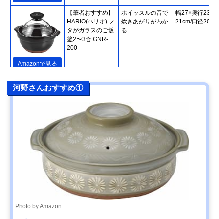
【筆者おすすめ】
ホイッスルの音で
幅27×奥行23×
HARIO(ハリオ) フ
炊きあがりがわか
21cm/口径20cm
タがガラスのご飯
る
釜2〜3合 GNR-
200
Amazonで見る
【筆者おすすめ】
熱をしっかり蓄え
直径24.5×高さ
楽天市場で見る
河野さんおすすめ①
長谷園 かまどさん
て、緩やかに伝え
20cm
四合炊き ACT-04
る
【筆者おすすめ】
IHやオーブンなど
幅31.5×高さ
Amazonで見る
キントー(KINTO)
さまざまな熱源に
14.5cm/直径
KAKOMI IH土鍋
対応
27.5cm
2.5L
【筆者おすすめ】
家庭で気軽に使え
幅29.2×高さ
Amazonで見る
ミヤザキ食器
る軽い土鍋
9.5cm/口径24.5
M.STYLE Karl(カ
ール) IH軽量土鍋8
号 KAL0308
Photo by Amazon