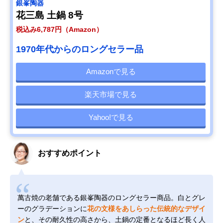
銀峯陶器
花三島 土鍋 8号
税込み6,787円（Amazon）
1970年代からのロングセラー品
Amazonで見る
楽天市場で見る
Yahoo!で見る
おすすめポイント
萬古焼の老舗である銀峯陶器のロングセラー商品。白とグレ
ーのグラデーションに
花の文様をあしらった伝統的なデザイ
ン
と、その耐久性の高さから、土鍋の定番となるほど長く人