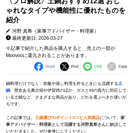
〈プロ解説〉土鍋おすすめ12選 おし
ゃれなタイプや機能性に優れたものを
紹介
河野 真希（家事アドバイザー・料理家）
最終更新日: 2026-03-27
※記事で紹介した商品を購入すると、売上の一部が
Moovooに還元されることがあります。
Share
Post
LINE
Copy
鍋料理だけでなく、炊飯や蒸し料理を作るときにも活躍する
土
鍋
。歴史ある萬古焼や伊賀焼のほか、ガスとIHの両方に対応して
いる土鍋など、さまざまな商品があり、どれを選ぶべきか迷いが
ちです。
この記事では、
土鍋選びのポイント3つと人気商品
について、
家
事アドバイザー・料理家として活躍する河野真希さん
に解説して
いただきました。ぜひ参考にしてください。