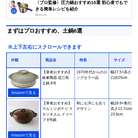
〈プロ監修〉圧力鍋おすすめ16選 初心者でもで
きる簡単レシピを紹介
Moovoo
まずはプロおすすめ、土鍋6選
※上下左右にスクロールできます
外観
商品名
特長
サイズ
【筆者おすすめ】
1970年代からのロ
幅27.5×高さ14c
銀峯陶器 花三島
ングセラー品
口径25cm
土鍋 8号
Amazonで見る
【筆者おすすめ】
和にも洋にも合う
幅28.8×奥行23.
マルミツポテリ ス
デザイン
高さ12.7cm/口
タジオエム ドゥー
23.9cm
ブ 8号鍋
Amazonで見る