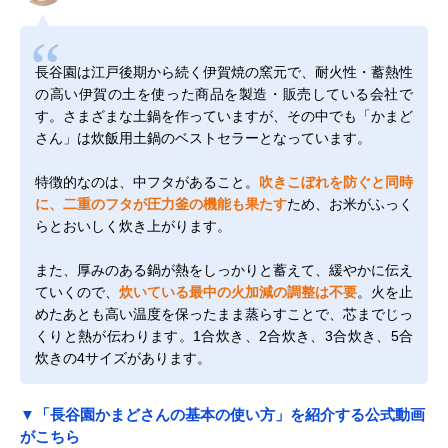
長谷園は江戸後期から続く伊賀焼の窯元で、耐火性・蓄熱性
の高い伊賀の土を使った商品を製造・販売している会社で
す。さまざまな土鍋を作っていますが、その中でも「かまど
さん」は炊飯用土鍋のベストセラーとなっています。
特徴的なのは、中フタがあること。
吹きこぼれを防ぐと同時
に、二重のフタが圧力釜の機能も果たす
ため、お米がふっく
らとおいしく炊き上がります。
また、厚みのある鍋が熱をしっかりと蓄えて、緩やかに伝え
ていくので、
炊いている最中の火加減の調整は不要
。火を止
めたあとも高い温度を保ったまま蒸らすことで、芯までじっ
くりと熱が伝わります。1合炊き、2合炊き、3合炊き、5合
炊きの4サイズがあります。
▼「長谷園かまどさんの基本の使い方」を紹介する公式動画
がこちら