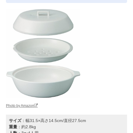
Photo by Amazon
サイズ
：幅31.5×高さ14.5cm/直径27.5cm
重量
：約2.8kg
人数
：3〜4人用