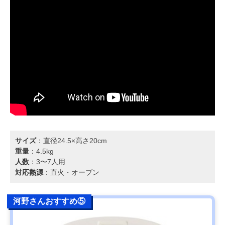
サイズ
：直径24.5×高さ20cm
重量
：4.5kg
人数
：3〜7人用
対応熱源
：直火・オーブン
河野さんおすすめ⑤