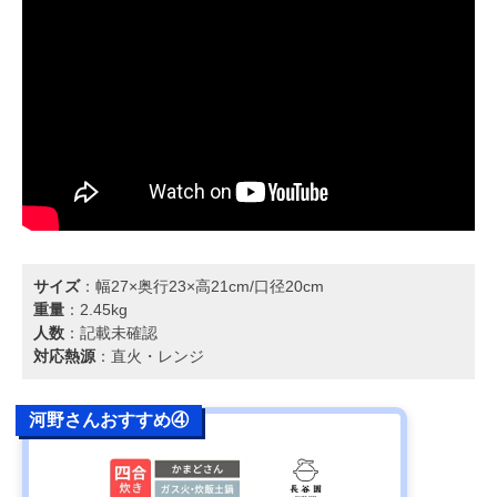
サイズ
：幅27×奥行23×高21cm/口径20cm
重量
：2.45kg
人数
：記載未確認
対応熱源
：直火・レンジ
河野さんおすすめ④