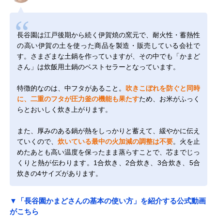
長谷園は江戸後期から続く伊賀焼の窯元で、耐火性・蓄熱性
の高い伊賀の土を使った商品を製造・販売している会社で
す。さまざまな土鍋を作っていますが、その中でも「かまど
さん」は炊飯用土鍋のベストセラーとなっています。
特徴的なのは、中フタがあること。
吹きこぼれを防ぐと同時
に、二重のフタが圧力釜の機能も果たす
ため、お米がふっく
らとおいしく炊き上がります。
また、厚みのある鍋が熱をしっかりと蓄えて、緩やかに伝え
ていくので、
炊いている最中の火加減の調整は不要
。火を止
めたあとも高い温度を保ったまま蒸らすことで、芯までじっ
くりと熱が伝わります。1合炊き、2合炊き、3合炊き、5合
炊きの4サイズがあります。
▼「長谷園かまどさんの基本の使い方」を紹介する公式動画
がこちら