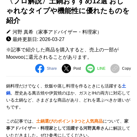
〈プロ解説〉土鍋おすすめ12選 おし
ゃれなタイプや機能性に優れたものを
紹介
河野 真希（家事アドバイザー・料理家）
最終更新日: 2026-03-27
※記事で紹介した商品を購入すると、売上の一部が
Moovooに還元されることがあります。
Share
Post
LINE
Copy
鍋料理だけでなく、炊飯や蒸し料理を作るときにも活躍する
土
鍋
。歴史ある萬古焼や伊賀焼のほか、ガスとIHの両方に対応して
いる土鍋など、さまざまな商品があり、どれを選ぶべきか迷いが
ちです。
この記事では、
土鍋選びのポイント3つと人気商品
について、
家
事アドバイザー・料理家として活躍する河野真希さん
に解説して
いただきました。ぜひ参考にしてください。