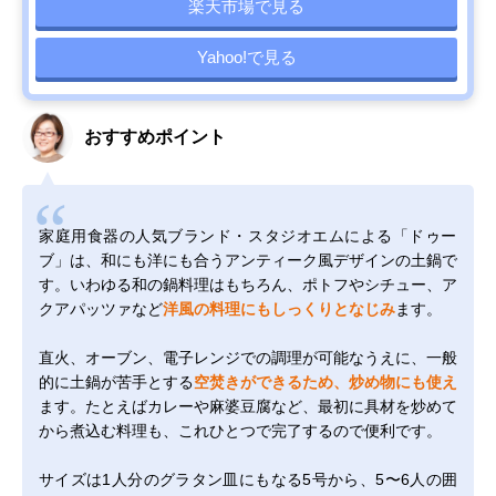
楽天市場で見る
Yahoo!で見る
おすすめポイント
家庭用食器の人気ブランド・スタジオエムによる「ドゥー
ブ」は、和にも洋にも合うアンティーク風デザインの土鍋で
す。いわゆる和の鍋料理はもちろん、ポトフやシチュー、ア
クアパッツァなど
洋風の料理にもしっくりとなじみ
ます。
直火、オーブン、電子レンジでの調理が可能なうえに、一般
的に土鍋が苦手とする
空焚きができるため、炒め物にも使え
ます。たとえばカレーや麻婆豆腐など、最初に具材を炒めて
から煮込む料理も、これひとつで完了するので便利です。
サイズは1人分のグラタン皿にもなる5号から、5〜6人の囲