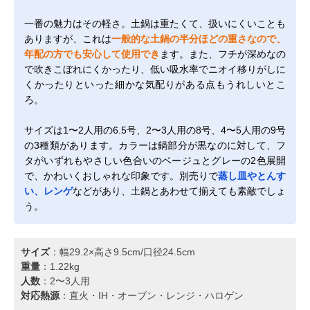
一番の魅力はその軽さ。土鍋は重たくて、扱いにくいことも
ありますが、これは
一般的な土鍋の半分ほどの重さなので、
年配の方でも安心して使用でき
ます。また、フチが深めなの
で吹きこぼれにくかったり、低い吸水率でニオイ移りがしに
くかったりといった細かな気配りがある点もうれしいとこ
ろ。
サイズは1〜2人用の6.5号、2〜3人用の8号、4〜5人用の9号
の3種類があります。カラーは鍋部分が黒なのに対して、フ
タがいずれもやさしい色合いのベージュとグレーの2色展開
で、かわいくおしゃれな印象です。別売りで
蒸し皿やとんす
い、レンゲ
などがあり、土鍋とあわせて揃えても素敵でしょ
う。
サイズ
：幅29.2×高さ9.5cm/口径24.5cm
重量
：1.22kg
人数
：2〜3人用
対応熱源
：直火・IH・オーブン・レンジ・ハロゲン