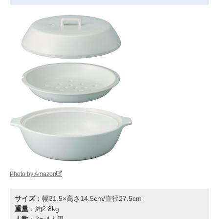
Photo by Amazon
サイズ
：幅31.5×高さ14.5cm/直径27.5cm
重量
：約2.8kg
人数
：3〜4人用