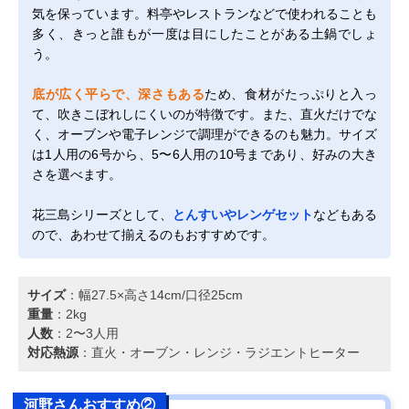
気を保っています。料亭やレストランなどで使われることも
多く、きっと誰もが一度は目にしたことがある土鍋でしょ
う。
底が広く平らで、深さもある
ため、食材がたっぷりと入っ
て、吹きこぼれしにくいのが特徴です。また、直火だけでな
く、オーブンや電子レンジで調理ができるのも魅力。サイズ
は1人用の6号から、5〜6人用の10号まであり、好みの大き
さを選べます。
花三島シリーズとして、
とんすいやレンゲセット
などもある
ので、あわせて揃えるのもおすすめです。
サイズ
：幅27.5×高さ14cm/口径25cm
重量
：2kg
人数
：2〜3人用
対応熱源
：直火・オーブン・レンジ・ラジエントヒーター
河野さんおすすめ②