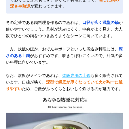
深さや熱源
が変わってきます。
冬の定番である鍋料理を作るのであれば、
口径が広く浅型の鍋
が
使いやすいでしょう。具材が沈みにくく、中身がよく見え、大人
数でひとつの鍋をつつきあうようなシーンに向いています。
一方、炊飯のほか、おでんやポトフといった煮込み料理には、
深
さのある土鍋
がおすすめです。吹きこぼれにくいので、汁気の多
い料理に向いています。
なお、炊飯がメインであれば、
炊飯専用の土鍋
も多く販売されて
います。口径が狭く、
深型で鍋底が厚くなっていて火が均一に通
りやすい
ため、ご飯がふっくらとおいしく炊けるのが魅力です。