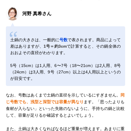
河野 真希さん
土鍋の大きさは、一般的に
号数
で表されます。商品によって
差はありますが、
1号＝約3cm
で計算すると、その鍋全体の
おおよその直径がわかります。
5号（15cm）は1人用、6〜7号（18〜21cm）は2人用、8号
（24cm）は3人用、9号（27cm）以上は4人用以上というの
が目安です。
なお、号数はあくまで土鍋の直径を示しているにすぎません。
同
じ号数でも、浅型と深型では容量が異なり
ます。「思ったよりも
食材が入らない」といった失敗のないように、手持ちの鍋と比較
して、容量が足りるか確認するとよいでしょう。
また、土鍋は大きくなればなるほど重量が増えます。あまりに重