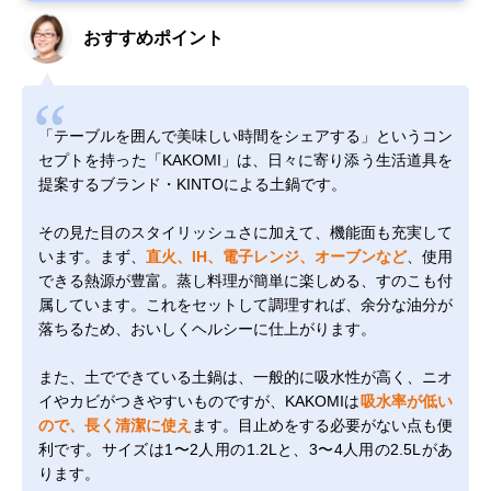
おすすめポイント
「テーブルを囲んで美味しい時間をシェアする」というコン
セプトを持った「KAKOMI」は、日々に寄り添う生活道具を
提案するブランド・KINTOによる土鍋です。
その見た目のスタイリッシュさに加えて、機能面も充実して
います。まず、
直火、IH、電子レンジ、オーブンなど
、使用
できる熱源が豊富。蒸し料理が簡単に楽しめる、すのこも付
属しています。これをセットして調理すれば、余分な油分が
落ちるため、おいしくヘルシーに仕上がります。
また、土でできている土鍋は、一般的に吸水性が高く、ニオ
イやカビがつきやすいものですが、KAKOMIは
吸水率が低い
ので、長く清潔に使え
ます。目止めをする必要がない点も便
利です。サイズは1〜2人用の1.2Lと、3〜4人用の2.5Lがあ
ります。