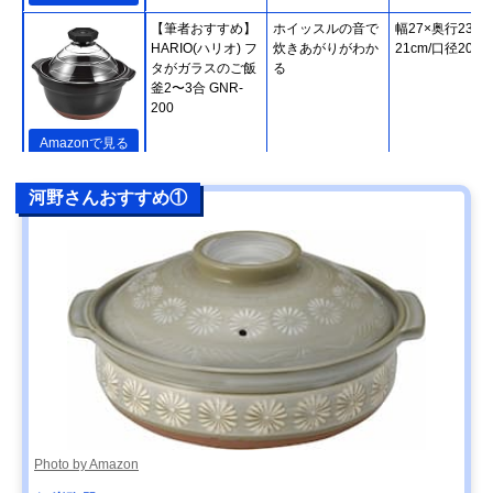
【筆者おすすめ】
ホイッスルの音で
幅27×奥行23×
HARIO(ハリオ) フ
炊きあがりがわか
21cm/口径20cm
タがガラスのご飯
る
釜2〜3合 GNR-
200
Amazonで見る
【筆者おすすめ】
熱をしっかり蓄え
直径24.5×高さ
楽天市場で見る
河野さんおすすめ①
長谷園 かまどさん
て、緩やかに伝え
20cm
四合炊き ACT-04
る
【筆者おすすめ】
IHやオーブンなど
幅31.5×高さ
Amazonで見る
キントー(KINTO)
さまざまな熱源に
14.5cm/直径
KAKOMI IH土鍋
対応
27.5cm
2.5L
【筆者おすすめ】
家庭で気軽に使え
幅29.2×高さ
Amazonで見る
ミヤザキ食器
る軽い土鍋
9.5cm/口径24.5
M.STYLE Karl(カ
ール) IH軽量土鍋8
号 KAL0308
Photo by Amazon