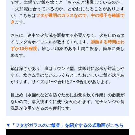
です。土鍋でご飯を炊くと「ちゃんと沸騰しているのか」
「火加減は合っているのか」と心配になることがあります
が、こちらは
フタが透明のガラスなので、中の様子を確認で
き
ます。
さらに、途中で火加減を調整する必要がなく、火を止めるタ
イミングもホイッスルが教えてくれます。
加熱する時間はわ
ずか10分程度
。難しい印象のある土鍋ご飯を、簡単に楽し
めます。
鍋は深さがあり、底はラウンド型。炊飯時にお米が対流しや
すく、炊きムラのないふっくらとしたおいしいご飯が炊きあ
がります。サイズは1〜2合用と2〜3合用があります。
目止め（水漏れなどを防ぐためにお粥を炊く作業）の必要が
ない
ので、購入後すぐに使い始められます。電子レンジや食
洗器が使用できるのも便利です。
▼「フタがガラスのご飯釜」を紹介する公式動画がこちら