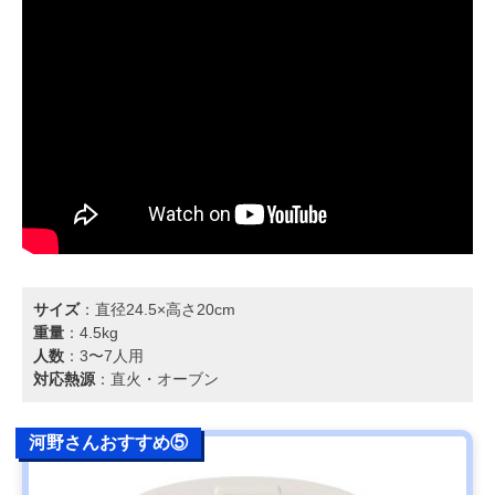
サイズ
：直径24.5×高さ20cm
重量
：4.5kg
人数
：3〜7人用
対応熱源
：直火・オーブン
河野さんおすすめ⑤