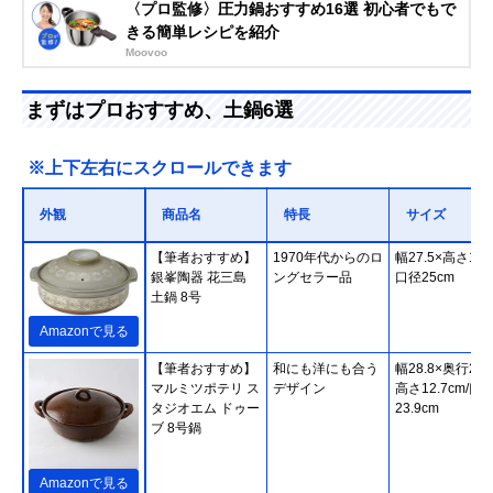
〈プロ監修〉圧力鍋おすすめ16選 初心者でもで
きる簡単レシピを紹介
Moovoo
まずはプロおすすめ、土鍋6選
※上下左右にスクロールできます
外観
商品名
特長
サイズ
【筆者おすすめ】
1970年代からのロ
幅27.5×高さ14c
銀峯陶器 花三島
ングセラー品
口径25cm
土鍋 8号
Amazonで見る
【筆者おすすめ】
和にも洋にも合う
幅28.8×奥行23.
マルミツポテリ ス
デザイン
高さ12.7cm/口
タジオエム ドゥー
23.9cm
ブ 8号鍋
Amazonで見る