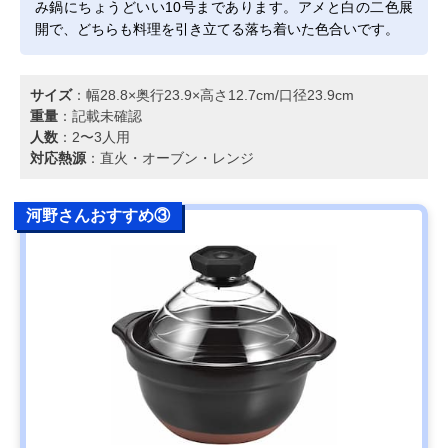
み鍋にちょうどいい10号まであります。アメと白の二色展
開で、どちらも料理を引き立てる落ち着いた色合いです。
サイズ
：幅28.8×奥行23.9×高さ12.7cm/口径23.9cm
重量
：記載未確認
人数
：2〜3人用
対応熱源
：直火・オーブン・レンジ
河野さんおすすめ③