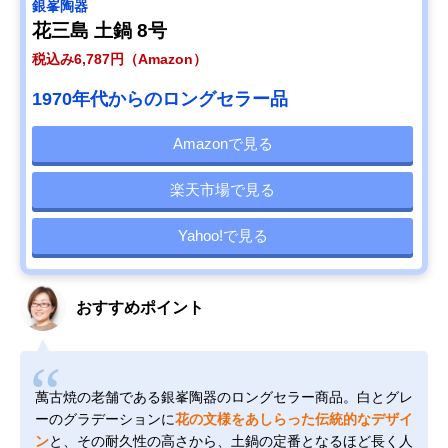
銀峯陶器
花三島 土鍋 8号
税込み6,787円（Amazon）
1970年代からのロングセラー品
Amazonで見る
楽天市場で見る
Yahoo!で見る
おすすめポイント
萬古焼の老舗である銀峯陶器のロングセラー商品。白とグレ
ーのグラデーションに
花の文様をあしらった伝統的なデザイ
ン
と、その耐久性の高さから、土鍋の定番となるほど長く人