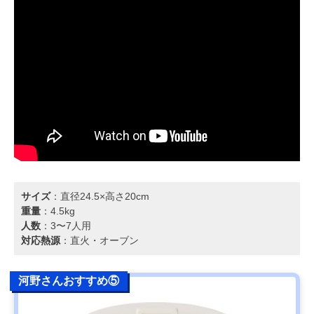
サイズ
：直径24.5×高さ20cm
重量
：4.5kg
人数
：3〜7人用
対応熱源
：直火・オーブン
河野さんおすすめ⑤