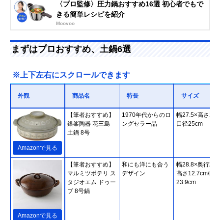
〈プロ監修〉圧力鍋おすすめ16選 初心者でもで
きる簡単レシピを紹介
Moovoo
まずはプロおすすめ、土鍋6選
※上下左右にスクロールできます
外観
商品名
特長
サイズ
【筆者おすすめ】
1970年代からのロ
幅27.5×高さ14c
銀峯陶器 花三島
ングセラー品
口径25cm
土鍋 8号
Amazonで見る
【筆者おすすめ】
和にも洋にも合う
幅28.8×奥行23.
マルミツポテリ ス
デザイン
高さ12.7cm/口
タジオエム ドゥー
23.9cm
ブ 8号鍋
Amazonで見る