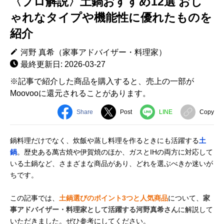
〈プロ解説〉土鍋おすすめ12選 おし
ゃれなタイプや機能性に優れたものを
紹介
河野 真希（家事アドバイザー・料理家）
最終更新日: 2026-03-27
※記事で紹介した商品を購入すると、売上の一部が
Moovooに還元されることがあります。
Share
Post
LINE
Copy
鍋料理だけでなく、炊飯や蒸し料理を作るときにも活躍する
土
鍋
。歴史ある萬古焼や伊賀焼のほか、ガスとIHの両方に対応して
いる土鍋など、さまざまな商品があり、どれを選ぶべきか迷いが
ちです。
この記事では、
土鍋選びのポイント3つと人気商品
について、
家
事アドバイザー・料理家として活躍する河野真希さん
に解説して
いただきました。ぜひ参考にしてください。