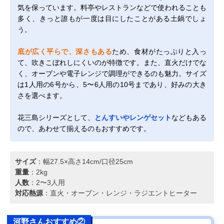
気を保っています。料亭やレストランなどで使われることも
多く、きっと誰もが一度は目にしたことがある土鍋でしょ
う。
底が広く平らで、深さもある
ため、食材がたっぷりと入っ
て、吹きこぼれしにくいのが特徴です。また、直火だけでな
く、オーブンや電子レンジで調理ができるのも魅力。サイズ
は1人用の6号から、5〜6人用の10号まであり、好みの大き
さを選べます。
花三島シリーズとして、
とんすいやレンゲセット
などもある
ので、あわせて揃えるのもおすすめです。
サイズ
：幅27.5×高さ14cm/口径25cm
重量
：2kg
人数
：2〜3人用
対応熱源
：直火・オーブン・レンジ・ラジエントヒーター
河野さんおすすめ②