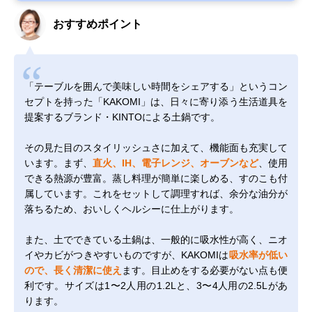
おすすめポイント
「テーブルを囲んで美味しい時間をシェアする」というコン
セプトを持った「KAKOMI」は、日々に寄り添う生活道具を
提案するブランド・KINTOによる土鍋です。
その見た目のスタイリッシュさに加えて、機能面も充実して
います。まず、
直火、IH、電子レンジ、オーブンなど
、使用
できる熱源が豊富。蒸し料理が簡単に楽しめる、すのこも付
属しています。これをセットして調理すれば、余分な油分が
落ちるため、おいしくヘルシーに仕上がります。
また、土でできている土鍋は、一般的に吸水性が高く、ニオ
イやカビがつきやすいものですが、KAKOMIは
吸水率が低い
ので、長く清潔に使え
ます。目止めをする必要がない点も便
利です。サイズは1〜2人用の1.2Lと、3〜4人用の2.5Lがあ
ります。