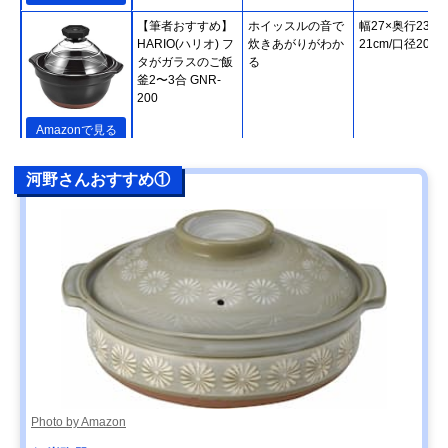
【筆者おすすめ】
ホイッスルの音で
幅27×奥行23×
HARIO(ハリオ) フ
炊きあがりがわか
21cm/口径20cm
タがガラスのご飯
る
釜2〜3合 GNR-
200
Amazonで見る
【筆者おすすめ】
熱をしっかり蓄え
直径24.5×高さ
楽天市場で見る
河野さんおすすめ①
長谷園 かまどさん
て、緩やかに伝え
20cm
四合炊き ACT-04
る
【筆者おすすめ】
IHやオーブンなど
幅31.5×高さ
Amazonで見る
キントー(KINTO)
さまざまな熱源に
14.5cm/直径
KAKOMI IH土鍋
対応
27.5cm
2.5L
【筆者おすすめ】
家庭で気軽に使え
幅29.2×高さ
Amazonで見る
ミヤザキ食器
る軽い土鍋
9.5cm/口径24.5
M.STYLE Karl(カ
ール) IH軽量土鍋8
号 KAL0308
Photo by Amazon