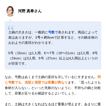
河野 真希さん
土鍋の大きさは、一般的に
号数
で表されます。商品によって
差はありますが、
1号＝約3cm
で計算すると、その鍋全体の
おおよその直径がわかります。
5号（15cm）は1人用、6〜7号（18〜21cm）は2人用、8号
（24cm）は3人用、9号（27cm）以上は4人用以上というの
が目安です。
なお、号数はあくまで土鍋の直径を示しているにすぎません。
同
じ号数でも、浅型と深型では容量が異なり
ます。「思ったよりも
食材が入らない」といった失敗のないように、手持ちの鍋と比較
して、容量が足りるか確認するとよいでしょう。
また、土鍋は大きくなればなるほど重量が増えます。あまりに重