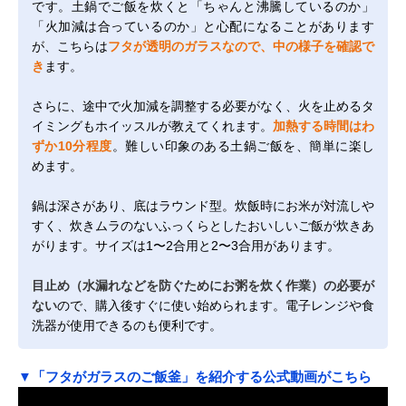
です。土鍋でご飯を炊くと「ちゃんと沸騰しているのか」
「火加減は合っているのか」と心配になることがあります
が、こちらは
フタが透明のガラスなので、中の様子を確認で
き
ます。
さらに、途中で火加減を調整する必要がなく、火を止めるタ
イミングもホイッスルが教えてくれます。
加熱する時間はわ
ずか10分程度
。難しい印象のある土鍋ご飯を、簡単に楽し
めます。
鍋は深さがあり、底はラウンド型。炊飯時にお米が対流しや
すく、炊きムラのないふっくらとしたおいしいご飯が炊きあ
がります。サイズは1〜2合用と2〜3合用があります。
目止め（水漏れなどを防ぐためにお粥を炊く作業）の必要が
ない
ので、購入後すぐに使い始められます。電子レンジや食
洗器が使用できるのも便利です。
▼「フタがガラスのご飯釜」を紹介する公式動画がこちら