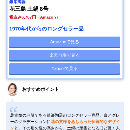
銀峯陶器
花三島 土鍋 8号
税込み6,787円（Amazon）
1970年代からのロングセラー品
Amazonで見る
楽天市場で見る
Yahoo!で見る
おすすめポイント
萬古焼の老舗である銀峯陶器のロングセラー商品。白とグレ
ーのグラデーションに
花の文様をあしらった伝統的なデザイ
ン
と、その耐久性の高さから、土鍋の定番となるほど長く人