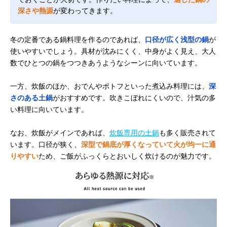
深さや熱源
が変わってきます。
冬の定番である鍋料理を作るのであれば、
口径が広く浅型の鍋
が
使いやすいでしょう。具材が沈みにくく、中身がよく見え、大人
数でひとつの鍋をつつきあうようなシーンに向いています。
一方、炊飯のほか、おでんやポトフといった煮込み料理には、
深
さのある土鍋
がおすすめです。吹きこぼれにくいので、汁気の多
い料理に向いています。
なお、炊飯がメインであれば、
炊飯専用の土鍋
も多く販売されて
います。口径が狭く、
深型で鍋底が厚くなっていて火が均一に通
りやすい
ため、ご飯がふっくらとおいしく炊けるのが魅力です。