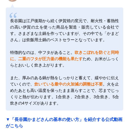
長谷園は江戸後期から続く伊賀焼の窯元で、耐火性・蓄熱性
の高い伊賀の土を使った商品を製造・販売している会社で
す。さまざまな土鍋を作っていますが、その中でも「かまど
さん」は炊飯用土鍋のベストセラーとなっています。
特徴的なのは、中フタがあること。
吹きこぼれを防ぐと同時
に、二重のフタが圧力釜の機能も果たす
ため、お米がふっく
らとおいしく炊き上がります。
また、厚みのある鍋が熱をしっかりと蓄えて、緩やかに伝え
ていくので、
炊いている最中の火加減の調整は不要
。火を止
めたあとも高い温度を保ったまま蒸らすことで、芯までじっ
くりと熱が伝わります。1合炊き、2合炊き、3合炊き、5合
炊きの4サイズがあります。
▼「長谷園かまどさんの基本の使い方」を紹介する公式動画
がこちら