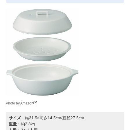
Photo by Amazon
サイズ
：幅31.5×高さ14.5cm/直径27.5cm
重量
：約2.8kg
人数
：3〜4人用