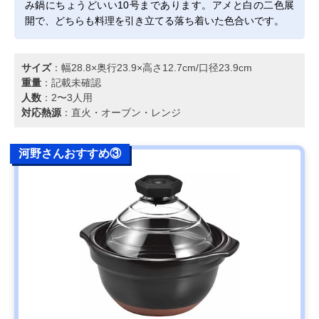
み鍋にちょうどいい10号まであります。アメと白の二色展
開で、どちらも料理を引き立てる落ち着いた色合いです。
サイズ
：幅28.8×奥行23.9×高さ12.7cm/口径23.9cm
重量
：記載未確認
人数
：2〜3人用
対応熱源
：直火・オーブン・レンジ
河野さんおすすめ③