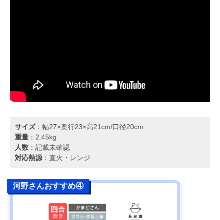
サイズ
：幅27×奥行23×高21cm/口径20cm
重量
：2.45kg
人数
：記載未確認
対応熱源
：直火・レンジ
河野さんおすすめ④