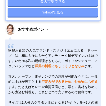
楽天市場で見る
Yahoo!で見る
おすすめポイント
家庭用食器の人気ブランド・スタジオエムによる「ドゥー
ブ」は、和にも洋にも合うアンティーク風デザインの土鍋で
す。いわゆる和の鍋料理はもちろん、ポトフやシチュー、ア
クアパッツァなど
洋風の料理にもしっくりとなじみ
ます。
直火、オーブン、電子レンジでの調理が可能なうえに、一般
的に土鍋が苦手とする
空焚きができるため、炒め物にも使え
ます。たとえばカレーや麻婆豆腐など、最初に具材を炒めて
から煮込む料理も、これひとつで完了するので便利です。
サイズは1人分のグラタン皿にもなる5号から、5〜6人の囲