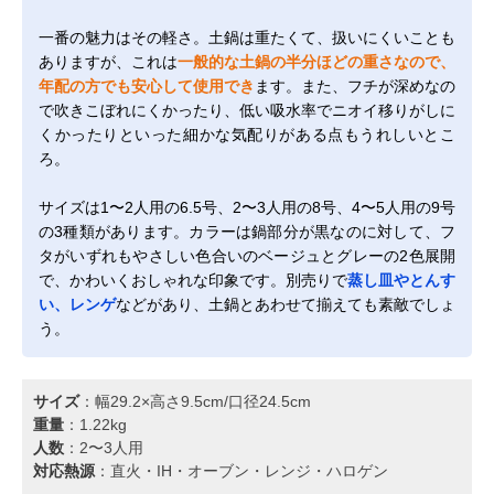
一番の魅力はその軽さ。土鍋は重たくて、扱いにくいことも
ありますが、これは
一般的な土鍋の半分ほどの重さなので、
年配の方でも安心して使用でき
ます。また、フチが深めなの
で吹きこぼれにくかったり、低い吸水率でニオイ移りがしに
くかったりといった細かな気配りがある点もうれしいとこ
ろ。
サイズは1〜2人用の6.5号、2〜3人用の8号、4〜5人用の9号
の3種類があります。カラーは鍋部分が黒なのに対して、フ
タがいずれもやさしい色合いのベージュとグレーの2色展開
で、かわいくおしゃれな印象です。別売りで
蒸し皿やとんす
い、レンゲ
などがあり、土鍋とあわせて揃えても素敵でしょ
う。
サイズ
：幅29.2×高さ9.5cm/口径24.5cm
重量
：1.22kg
人数
：2〜3人用
対応熱源
：直火・IH・オーブン・レンジ・ハロゲン