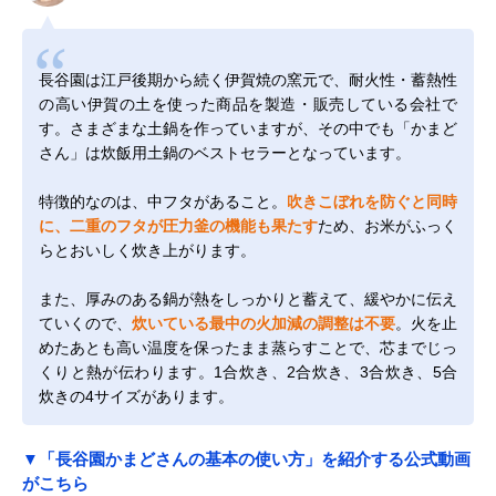
長谷園は江戸後期から続く伊賀焼の窯元で、耐火性・蓄熱性
の高い伊賀の土を使った商品を製造・販売している会社で
す。さまざまな土鍋を作っていますが、その中でも「かまど
さん」は炊飯用土鍋のベストセラーとなっています。
特徴的なのは、中フタがあること。
吹きこぼれを防ぐと同時
に、二重のフタが圧力釜の機能も果たす
ため、お米がふっく
らとおいしく炊き上がります。
また、厚みのある鍋が熱をしっかりと蓄えて、緩やかに伝え
ていくので、
炊いている最中の火加減の調整は不要
。火を止
めたあとも高い温度を保ったまま蒸らすことで、芯までじっ
くりと熱が伝わります。1合炊き、2合炊き、3合炊き、5合
炊きの4サイズがあります。
▼「長谷園かまどさんの基本の使い方」を紹介する公式動画
がこちら