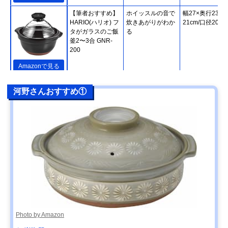
【筆者おすすめ】
ホイッスルの音で
幅27×奥行23×
HARIO(ハリオ) フ
炊きあがりがわか
21cm/口径20cm
タがガラスのご飯
る
釜2〜3合 GNR-
200
Amazonで見る
【筆者おすすめ】
熱をしっかり蓄え
直径24.5×高さ
楽天市場で見る
河野さんおすすめ①
長谷園 かまどさん
て、緩やかに伝え
20cm
四合炊き ACT-04
る
【筆者おすすめ】
IHやオーブンなど
幅31.5×高さ
Amazonで見る
キントー(KINTO)
さまざまな熱源に
14.5cm/直径
KAKOMI IH土鍋
対応
27.5cm
2.5L
【筆者おすすめ】
家庭で気軽に使え
幅29.2×高さ
Amazonで見る
ミヤザキ食器
る軽い土鍋
9.5cm/口径24.5
M.STYLE Karl(カ
ール) IH軽量土鍋8
号 KAL0308
Photo by Amazon