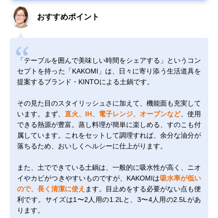
おすすめポイント
「テーブルを囲んで美味しい時間をシェアする」というコン
セプトを持った「KAKOMI」は、日々に寄り添う生活道具を
提案するブランド・KINTOによる土鍋です。
その見た目のスタイリッシュさに加えて、機能面も充実して
います。まず、
直火、IH、電子レンジ、オーブンなど
、使用
できる熱源が豊富。蒸し料理が簡単に楽しめる、すのこも付
属しています。これをセットして調理すれば、余分な油分が
落ちるため、おいしくヘルシーに仕上がります。
また、土でできている土鍋は、一般的に吸水性が高く、ニオ
イやカビがつきやすいものですが、KAKOMIは
吸水率が低い
ので、長く清潔に使え
ます。目止めをする必要がない点も便
利です。サイズは1〜2人用の1.2Lと、3〜4人用の2.5Lがあ
ります。