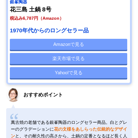
銀峯陶器
花三島 土鍋 8号
税込み6,787円（Amazon）
1970年代からのロングセラー品
Amazonで見る
楽天市場で見る
Yahoo!で見る
おすすめポイント
萬古焼の老舗である銀峯陶器のロングセラー商品。白とグレ
ーのグラデーションに
花の文様をあしらった伝統的なデザイ
ン
と、その耐久性の高さから、土鍋の定番となるほど長く人