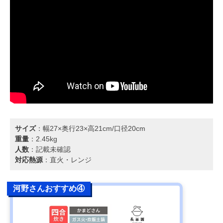
サイズ
：幅27×奥行23×高21cm/口径20cm
重量
：2.45kg
人数
：記載未確認
対応熱源
：直火・レンジ
河野さんおすすめ④