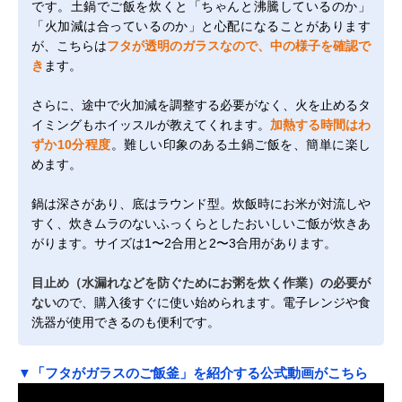
です。土鍋でご飯を炊くと「ちゃんと沸騰しているのか」
「火加減は合っているのか」と心配になることがあります
が、こちらは
フタが透明のガラスなので、中の様子を確認で
き
ます。
さらに、途中で火加減を調整する必要がなく、火を止めるタ
イミングもホイッスルが教えてくれます。
加熱する時間はわ
ずか10分程度
。難しい印象のある土鍋ご飯を、簡単に楽し
めます。
鍋は深さがあり、底はラウンド型。炊飯時にお米が対流しや
すく、炊きムラのないふっくらとしたおいしいご飯が炊きあ
がります。サイズは1〜2合用と2〜3合用があります。
目止め（水漏れなどを防ぐためにお粥を炊く作業）の必要が
ない
ので、購入後すぐに使い始められます。電子レンジや食
洗器が使用できるのも便利です。
▼「フタがガラスのご飯釜」を紹介する公式動画がこちら