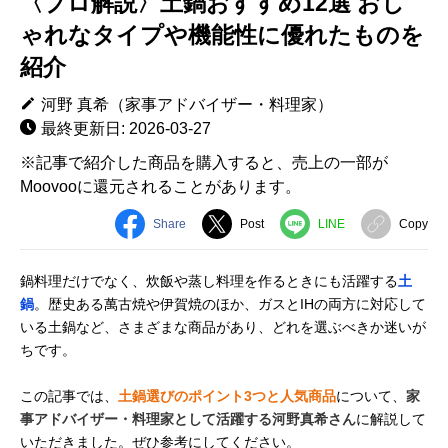
〈プロ解説〉土鍋おすすめ12選 おし
ゃれなタイプや機能性に優れたものを
紹介
河野 真希（家事アドバイザー・料理家）
最終更新日: 2026-03-27
※記事で紹介した商品を購入すると、売上の一部が
Moovooに還元されることがあります。
Share
Post
LINE
Copy
鍋料理だけでなく、炊飯や蒸し料理を作るときにも活躍する
土
鍋
。歴史ある萬古焼や伊賀焼のほか、ガスとIHの両方に対応して
いる土鍋など、さまざまな商品があり、どれを選ぶべきか迷いが
ちです。
この記事では、
土鍋選びのポイント3つと人気商品
について、
家
事アドバイザー・料理家として活躍する河野真希さん
に解説して
いただきました。ぜひ参考にしてください。