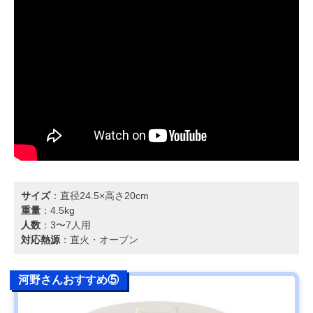
サイズ
：直径24.5×高さ20cm
重量
：4.5kg
人数
：3〜7人用
対応熱源
：直火・オーブン
河野さんおすすめ⑤