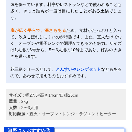
気を保っています。料亭やレストランなどで使われることも
多く、きっと誰もが一度は目にしたことがある土鍋でしょ
う。
底が広く平らで、深さもある
ため、食材がたっぷりと入っ
て、吹きこぼれしにくいのが特徴です。また、直火だけでな
く、オーブンや電子レンジで調理ができるのも魅力。サイズ
は1人用の6号から、5〜6人用の10号まであり、好みの大き
さを選べます。
花三島シリーズとして、
とんすいやレンゲセット
などもある
ので、あわせて揃えるのもおすすめです。
サイズ
：幅27.5×高さ14cm/口径25cm
重量
：2kg
人数
：2〜3人用
対応熱源
：直火・オーブン・レンジ・ラジエントヒーター
河野さんおすすめ②