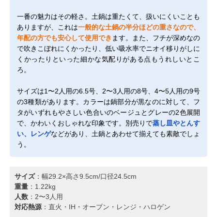
一番の魅力はその軽さ。土鍋は重たくて、扱いにくいことも
ありますが、これは
一般的な土鍋の半分ほどの重さなので、
年配の方でも安心して使用でき
ます。また、フチが深めなの
で吹きこぼれにくかったり、低い吸水率でニオイ移りがしに
くかったりといった細かな気配りがある点もうれしいとこ
ろ。
サイズは1〜2人用の6.5号、2〜3人用の8号、4〜5人用の9号
の3種類があります。カラーは鍋部分が黒なのに対して、フ
タがいずれもやさしい色合いのベージュとグレーの2色展開
で、かわいくおしゃれな印象です。別売りで
蒸し皿やとんす
い、レンゲ
などがあり、土鍋とあわせて揃えても素敵でしょ
う。
サイズ
：幅29.2×高さ9.5cm/口径24.5cm
重量
：1.22kg
人数
：2〜3人用
対応熱源
：直火・IH・オーブン・レンジ・ハロゲン