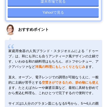
楽天市場で見る
Yahoo!で見る
おすすめポイント
家庭用食器の人気ブランド・スタジオエムによる「ドゥー
ブ」は、和にも洋にも合うアンティーク風デザインの土鍋で
す。いわゆる和の鍋料理はもちろん、ポトフやシチュー、ア
クアパッツァなど
洋風の料理にもしっくりとなじみ
ます。
直火、オーブン、電子レンジでの調理が可能なうえに、一般
的に土鍋が苦手とする
空焚きができるため、炒め物にも使え
ます。たとえばカレーや麻婆豆腐など、最初に具材を炒めて
から煮込む料理も、これひとつで完了するので便利です。
サイズは1人分のグラタン皿にもなる5号から、5〜6人の囲