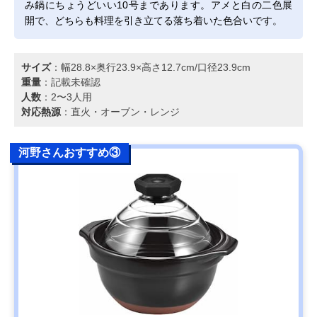
み鍋にちょうどいい10号まであります。アメと白の二色展
開で、どちらも料理を引き立てる落ち着いた色合いです。
サイズ
：幅28.8×奥行23.9×高さ12.7cm/口径23.9cm
重量
：記載未確認
人数
：2〜3人用
対応熱源
：直火・オーブン・レンジ
河野さんおすすめ③