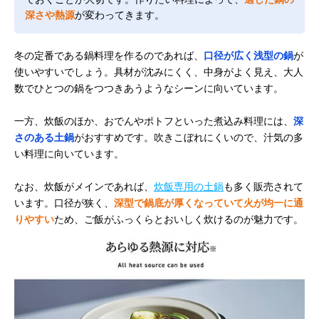
深さや熱源
が変わってきます。
冬の定番である鍋料理を作るのであれば、
口径が広く浅型の鍋
が
使いやすいでしょう。具材が沈みにくく、中身がよく見え、大人
数でひとつの鍋をつつきあうようなシーンに向いています。
一方、炊飯のほか、おでんやポトフといった煮込み料理には、
深
さのある土鍋
がおすすめです。吹きこぼれにくいので、汁気の多
い料理に向いています。
なお、炊飯がメインであれば、
炊飯専用の土鍋
も多く販売されて
います。口径が狭く、
深型で鍋底が厚くなっていて火が均一に通
りやすい
ため、ご飯がふっくらとおいしく炊けるのが魅力です。