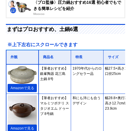
〈プロ監修〉圧力鍋おすすめ16選 初心者でもで
きる簡単レシピを紹介
Moovoo
まずはプロおすすめ、土鍋6選
※上下左右にスクロールできます
外観
商品名
特長
サイズ
【筆者おすすめ】
1970年代からのロ
幅27.5×高さ14c
銀峯陶器 花三島
ングセラー品
口径25cm
土鍋 8号
Amazonで見る
【筆者おすすめ】
和にも洋にも合う
幅28.8×奥行23.
マルミツポテリ ス
デザイン
高さ12.7cm/口
タジオエム ドゥー
23.9cm
ブ 8号鍋
Amazonで見る