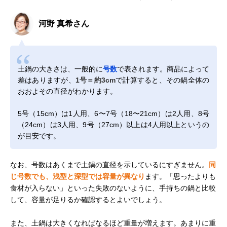
河野 真希さん
土鍋の大きさは、一般的に
号数
で表されます。商品によって
差はありますが、
1号＝約3cm
で計算すると、その鍋全体の
おおよその直径がわかります。
5号（15cm）は1人用、6〜7号（18〜21cm）は2人用、8号
（24cm）は3人用、9号（27cm）以上は4人用以上というの
が目安です。
なお、号数はあくまで土鍋の直径を示しているにすぎません。
同
じ号数でも、浅型と深型では容量が異なり
ます。「思ったよりも
食材が入らない」といった失敗のないように、手持ちの鍋と比較
して、容量が足りるか確認するとよいでしょう。
また、土鍋は大きくなればなるほど重量が増えます。あまりに重