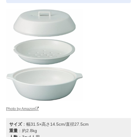
Photo by Amazon
サイズ
：幅31.5×高さ14.5cm/直径27.5cm
重量
：約2.8kg
人数
：3〜4人用