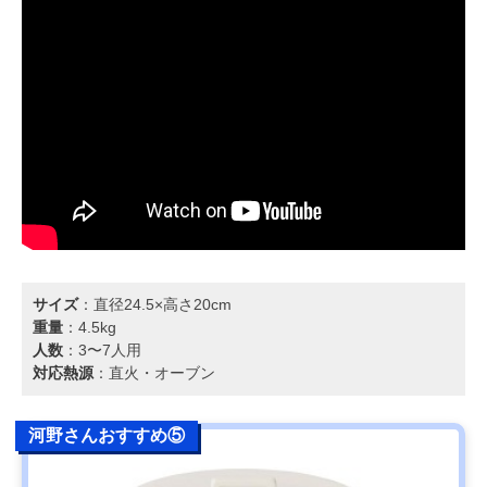
サイズ
：直径24.5×高さ20cm
重量
：4.5kg
人数
：3〜7人用
対応熱源
：直火・オーブン
河野さんおすすめ⑤