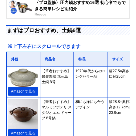
〈プロ監修〉圧力鍋おすすめ16選 初心者でもで
きる簡単レシピを紹介
Moovoo
まずはプロおすすめ、土鍋6選
※上下左右にスクロールできます
外観
商品名
特長
サイズ
【筆者おすすめ】
1970年代からのロ
幅27.5×高さ14c
銀峯陶器 花三島
ングセラー品
口径25cm
土鍋 8号
Amazonで見る
【筆者おすすめ】
和にも洋にも合う
幅28.8×奥行23.
マルミツポテリ ス
デザイン
高さ12.7cm/口
タジオエム ドゥー
23.9cm
ブ 8号鍋
Amazonで見る