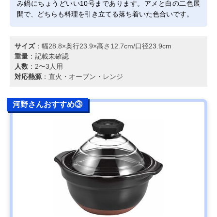
み鍋にちょうどいい10号まであります。アメと白の二色展
開で、どちらも料理を引き立てる落ち着いた色合いです。
サイズ
：幅28.8×奥行23.9×高さ12.7cm/口径23.9cm
重量
：記載未確認
人数
：2〜3人用
対応熱源
：直火・オーブン・レンジ
河野さんおすすめ③