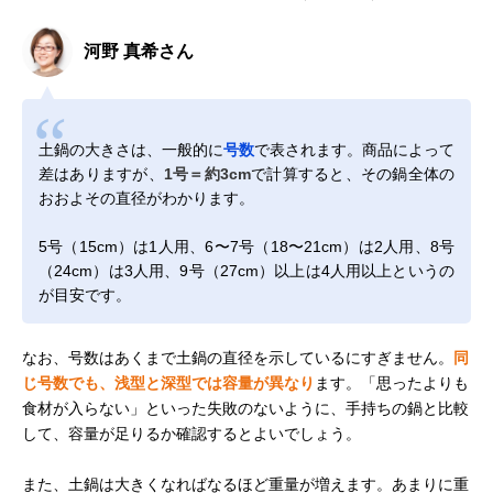
河野 真希さん
土鍋の大きさは、一般的に
号数
で表されます。商品によって
差はありますが、
1号＝約3cm
で計算すると、その鍋全体の
おおよその直径がわかります。
5号（15cm）は1人用、6〜7号（18〜21cm）は2人用、8号
（24cm）は3人用、9号（27cm）以上は4人用以上というの
が目安です。
なお、号数はあくまで土鍋の直径を示しているにすぎません。
同
じ号数でも、浅型と深型では容量が異なり
ます。「思ったよりも
食材が入らない」といった失敗のないように、手持ちの鍋と比較
して、容量が足りるか確認するとよいでしょう。
また、土鍋は大きくなればなるほど重量が増えます。あまりに重