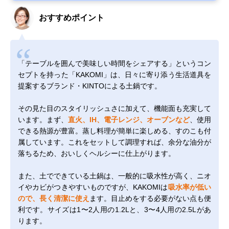
おすすめポイント
「テーブルを囲んで美味しい時間をシェアする」というコン
セプトを持った「KAKOMI」は、日々に寄り添う生活道具を
提案するブランド・KINTOによる土鍋です。
その見た目のスタイリッシュさに加えて、機能面も充実して
います。まず、
直火、IH、電子レンジ、オーブンなど
、使用
できる熱源が豊富。蒸し料理が簡単に楽しめる、すのこも付
属しています。これをセットして調理すれば、余分な油分が
落ちるため、おいしくヘルシーに仕上がります。
また、土でできている土鍋は、一般的に吸水性が高く、ニオ
イやカビがつきやすいものですが、KAKOMIは
吸水率が低い
ので、長く清潔に使え
ます。目止めをする必要がない点も便
利です。サイズは1〜2人用の1.2Lと、3〜4人用の2.5Lがあ
ります。