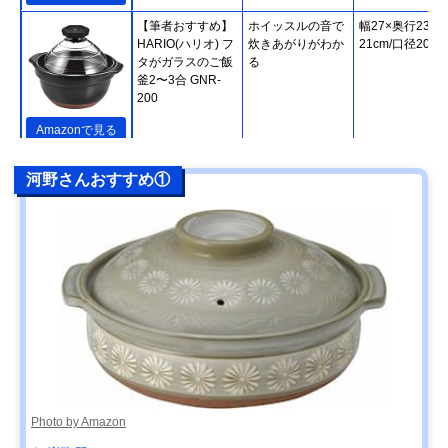
【筆者おすすめ】
ホイッスルの音で
幅27×奥行23×
HARIO(ハリオ) フ
炊きあがりがわか
21cm/口径20cm
タがガラスのご飯
る
釜2〜3合 GNR-
200
Amazonで見る
【筆者おすすめ】
熱をしっかり蓄え
直径24.5×高さ
楽天市場で見る
河野さんおすすめ①
長谷園 かまどさん
て、緩やかに伝え
20cm
四合炊き ACT-04
る
【筆者おすすめ】
IHやオーブンなど
幅31.5×高さ
Amazonで見る
キントー(KINTO)
さまざまな熱源に
14.5cm/直径
KAKOMI IH土鍋
対応
27.5cm
2.5L
【筆者おすすめ】
家庭で気軽に使え
幅29.2×高さ
Amazonで見る
ミヤザキ食器
る軽い土鍋
9.5cm/口径24.5
M.STYLE Karl(カ
ール) IH軽量土鍋8
号 KAL0308
Photo by Amazon