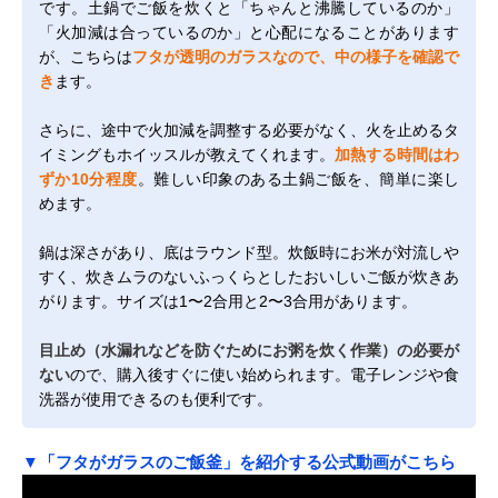
です。土鍋でご飯を炊くと「ちゃんと沸騰しているのか」
「火加減は合っているのか」と心配になることがあります
が、こちらは
フタが透明のガラスなので、中の様子を確認で
き
ます。
さらに、途中で火加減を調整する必要がなく、火を止めるタ
イミングもホイッスルが教えてくれます。
加熱する時間はわ
ずか10分程度
。難しい印象のある土鍋ご飯を、簡単に楽し
めます。
鍋は深さがあり、底はラウンド型。炊飯時にお米が対流しや
すく、炊きムラのないふっくらとしたおいしいご飯が炊きあ
がります。サイズは1〜2合用と2〜3合用があります。
目止め（水漏れなどを防ぐためにお粥を炊く作業）の必要が
ない
ので、購入後すぐに使い始められます。電子レンジや食
洗器が使用できるのも便利です。
▼「フタがガラスのご飯釜」を紹介する公式動画がこちら