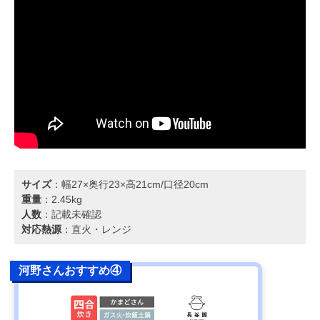
サイズ
：幅27×奥行23×高21cm/口径20cm
重量
：2.45kg
人数
：記載未確認
対応熱源
：直火・レンジ
河野さんおすすめ④