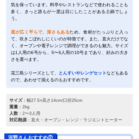
気を保っています。料亭やレストランなどで使われることも
多く、きっと誰もが一度は目にしたことがある土鍋でしょ
う。
底が広く平らで、深さもある
ため、食材がたっぷりと入っ
て、吹きこぼれしにくいのが特徴です。また、直火だけでな
く、オーブンや電子レンジで調理ができるのも魅力。サイズ
は1人用の6号から、5〜6人用の10号まであり、好みの大き
さを選べます。
花三島シリーズとして、
とんすいやレンゲセット
などもある
ので、あわせて揃えるのもおすすめです。
サイズ
：幅27.5×高さ14cm/口径25cm
重量
：2kg
人数
：2〜3人用
対応熱源
：直火・オーブン・レンジ・ラジエントヒーター
河野さんおすすめ②