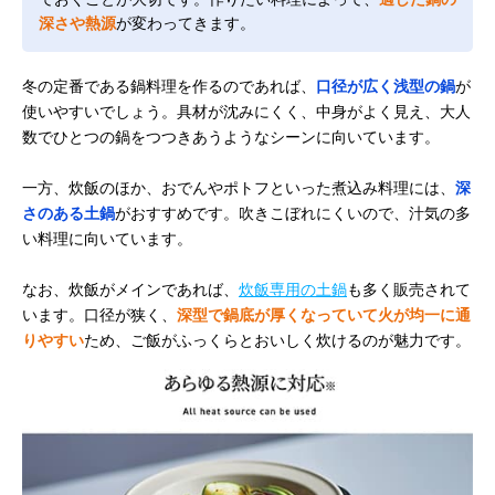
深さや熱源
が変わってきます。
冬の定番である鍋料理を作るのであれば、
口径が広く浅型の鍋
が
使いやすいでしょう。具材が沈みにくく、中身がよく見え、大人
数でひとつの鍋をつつきあうようなシーンに向いています。
一方、炊飯のほか、おでんやポトフといった煮込み料理には、
深
さのある土鍋
がおすすめです。吹きこぼれにくいので、汁気の多
い料理に向いています。
なお、炊飯がメインであれば、
炊飯専用の土鍋
も多く販売されて
います。口径が狭く、
深型で鍋底が厚くなっていて火が均一に通
りやすい
ため、ご飯がふっくらとおいしく炊けるのが魅力です。