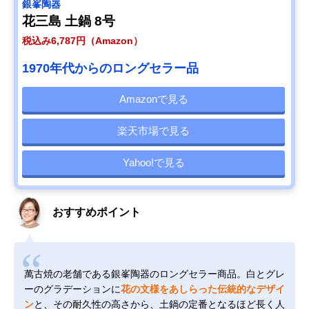
銀峯陶器
花三島 土鍋 8号
税込み6,787円（Amazon）
1970年代からのロングセラー品
Amazonで見る
楽天市場で見る
Yahoo!で見る
おすすめポイント
萬古焼の老舗である銀峯陶器のロングセラー商品。白とグレ
ーのグラデーションに
花の文様をあしらった伝統的なデザイ
ン
と、その耐久性の高さから、土鍋の定番となるほど長く人