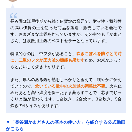
長谷園は江戸後期から続く伊賀焼の窯元で、耐火性・蓄熱性
の高い伊賀の土を使った商品を製造・販売している会社で
す。さまざまな土鍋を作っていますが、その中でも「かまど
さん」は炊飯用土鍋のベストセラーとなっています。
特徴的なのは、中フタがあること。
吹きこぼれを防ぐと同時
に、二重のフタが圧力釜の機能も果たす
ため、お米がふっく
らとおいしく炊き上がります。
また、厚みのある鍋が熱をしっかりと蓄えて、緩やかに伝え
ていくので、
炊いている最中の火加減の調整は不要
。火を止
めたあとも高い温度を保ったまま蒸らすことで、芯までじっ
くりと熱が伝わります。1合炊き、2合炊き、3合炊き、5合
炊きの4サイズがあります。
▼「長谷園かまどさんの基本の使い方」を紹介する公式動画
がこちら