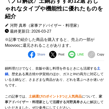
〈プロ解説〉土鍋おすすめ12選 おし
ゃれなタイプや機能性に優れたものを
紹介
河野 真希（家事アドバイザー・料理家）
最終更新日: 2026-03-27
※記事で紹介した商品を購入すると、売上の一部が
Moovooに還元されることがあります。
Share
Post
LINE
Copy
鍋料理だけでなく、炊飯や蒸し料理を作るときにも活躍する
土
鍋
。歴史ある萬古焼や伊賀焼のほか、ガスとIHの両方に対応して
いる土鍋など、さまざまな商品があり、どれを選ぶべきか迷いが
ちです。
この記事では、
土鍋選びのポイント3つと人気商品
について、
家
事アドバイザー・料理家として活躍する河野真希さん
に解説して
いただきました。ぜひ参考にしてください。