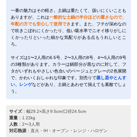
一番の魅力はその軽さ。土鍋は重たくて、扱いにくいことも
ありますが、これは
一般的な土鍋の半分ほどの重さなので、
年配の方でも安心して使用でき
ます。また、フチが深めなの
で吹きこぼれにくかったり、低い吸水率でニオイ移りがしに
くかったりといった細かな気配りがある点もうれしいとこ
ろ。
サイズは1〜2人用の6.5号、2〜3人用の8号、4〜5人用の9号
の3種類があります。カラーは鍋部分が黒なのに対して、フ
タがいずれもやさしい色合いのベージュとグレーの2色展開
で、かわいくおしゃれな印象です。別売りで
蒸し皿やとんす
い、レンゲ
などがあり、土鍋とあわせて揃えても素敵でしょ
う。
サイズ
：幅29.2×高さ9.5cm/口径24.5cm
重量
：1.22kg
人数
：2〜3人用
対応熱源
：直火・IH・オーブン・レンジ・ハロゲン