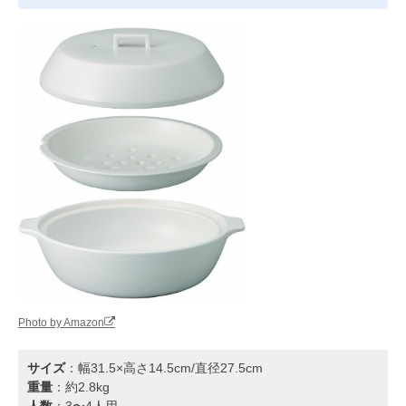
Photo by Amazon
サイズ
：幅31.5×高さ14.5cm/直径27.5cm
重量
：約2.8kg
人数
：3〜4人用