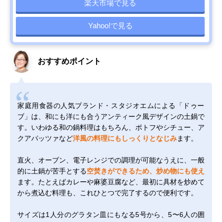
楽天市場で見る
Yahoo!で見る
おすすめポイント
家庭用食器の人気ブランド・スタジオエムによる「ドゥー
ブ」は、和にも洋にも合うアンティーク風デザインの土鍋で
す。いわゆる和の鍋料理はもちろん、ポトフやシチュー、ア
クアパッツァなど
洋風の料理にもしっくりとなじみ
ます。
直火、オーブン、電子レンジでの調理が可能なうえに、一般
的に土鍋が苦手とする
空焚きができるため、炒め物にも使え
ます。たとえばカレーや麻婆豆腐など、最初に具材を炒めて
から煮込む料理も、これひとつで完了するので便利です。
サイズは1人分のグラタン皿にもなる5号から、5〜6人の囲